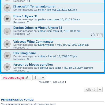
Réponses :
14
[StarcraftII] Terran auto-turret
Dernier message par
mimil
«
ven. oct. 22, 2010 8:51 pm
Elios / Ulysse 31
Dernier message par
pat26
«
sam. mars 20, 2010 9:09 am
Réponses :
7
Dardos Orbos et Vires / Ulysse 31
Dernier message par
colinot
«
jeu. mars 11, 2010 10:44 am
Réponses :
17
1
2
Vaisseau Wing Commander
Dernier message par
Darth Windius
«
mer. oct. 07, 2009 12:24 am
Réponses :
3
UAV Imaginaire
Dernier message par
colinot
«
lun. juil. 13, 2009 8:02 pm
Réponses :
3
forceur de blocus correlien
Dernier message par
seigneur dark vador
«
jeu. juin 14, 2007 8:19 pm
Réponses :
1
Nouveau sujet
45 sujets • Page
1
sur
1
Aller à
PERMISSIONS DU FORUM
Vous
ne pouvez pas
poster de nouveaux sujets