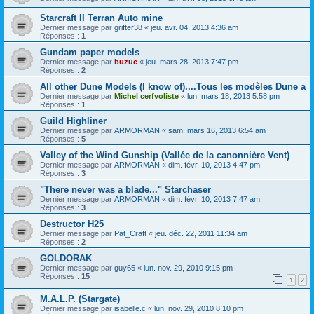
Starcraft II Terran Auto mine
Dernier message par
grifter38
«
jeu. avr. 04, 2013 4:36 am
Réponses :
1
Gundam paper models
Dernier message par
buzuc
«
jeu. mars 28, 2013 7:47 pm
Réponses :
2
All other Dune Models (I know of)....Tous les modèles Dune a
Dernier message par
Michel cerfvoliste
«
lun. mars 18, 2013 5:58 pm
Réponses :
1
Guild Highliner
Dernier message par
ARMORMAN
«
sam. mars 16, 2013 6:54 am
Réponses :
5
Valley of the Wind Gunship (Vallée de la canonnière Vent)
Dernier message par
ARMORMAN
«
dim. févr. 10, 2013 4:47 pm
Réponses :
3
"There never was a blade..." Starchaser
Dernier message par
ARMORMAN
«
dim. févr. 10, 2013 7:47 am
Réponses :
3
Destructor H25
Dernier message par
Pat_Craft
«
jeu. déc. 22, 2011 11:34 am
Réponses :
2
GOLDORAK
Dernier message par
guy65
«
lun. nov. 29, 2010 9:15 pm
Réponses :
15
1
2
M.A.L.P. (Stargate)
Dernier message par
isabelle.c
«
lun. nov. 29, 2010 8:10 pm