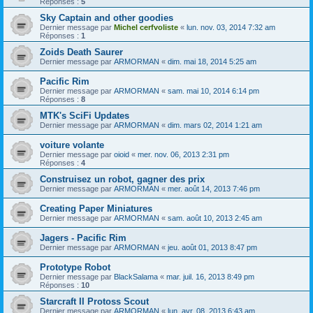
Réponses :
5
Sky Captain and other goodies
Dernier message par
Michel cerfvoliste
«
lun. nov. 03, 2014 7:32 am
Réponses :
1
Zoids Death Saurer
Dernier message par
ARMORMAN
«
dim. mai 18, 2014 5:25 am
Pacific Rim
Dernier message par
ARMORMAN
«
sam. mai 10, 2014 6:14 pm
Réponses :
8
MTK's SciFi Updates
Dernier message par
ARMORMAN
«
dim. mars 02, 2014 1:21 am
voiture volante
Dernier message par
oioid
«
mer. nov. 06, 2013 2:31 pm
Réponses :
4
Construisez un robot, gagner des prix
Dernier message par
ARMORMAN
«
mer. août 14, 2013 7:46 pm
Creating Paper Miniatures
Dernier message par
ARMORMAN
«
sam. août 10, 2013 2:45 am
Jagers - Pacific Rim
Dernier message par
ARMORMAN
«
jeu. août 01, 2013 8:47 pm
Prototype Robot
Dernier message par
BlackSalama
«
mar. juil. 16, 2013 8:49 pm
Réponses :
10
Starcraft II Protoss Scout
Dernier message par
ARMORMAN
«
lun. avr. 08, 2013 6:43 am