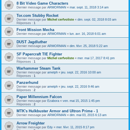
8 Bit Video Game Characters
Dernier message par
ARMORMAN
«
mar. sept. 11, 2018 3:14 am
Tor.com Stubby Rocket
Dernier message par
Michel cerfvoliste
«
dim. sept. 02, 2018 8:03 am
Réponses :
1
Front Mission Mecha
Dernier message par
ARMORMAN
«
lun. avr. 16, 2018 6:01 am
DUST Jagdluther
Dernier message par
ARMORMAN
«
dim. févr. 25, 2018 5:22 am
SF Papercraft TIE Fighter
Dernier message par
Michel cerfvoliste
«
mer. mai 17, 2017 8:41 pm
Réponses :
1
Warhammer Steam Tank
Dernier message par
ametph
«
jeu. sept. 22, 2016 10:00 am
Réponses :
1
Panzerhund
Dernier message par
ametph
«
jeu. sept. 22, 2016 9:46 am
Réponses :
2
Paper Millennium Falcon
Dernier message par
Ezabora
«
ven. mai 15, 2015 1:45 pm
Réponses :
2
MTK's Hulkbuster Armor and Ultron Prime - 1
Dernier message par
ARMORMAN
«
dim. mai 03, 2015 6:13 am
Arrow Freighter
Dernier message par
Edy
«
mer. févr. 11, 2015 8:17 pm