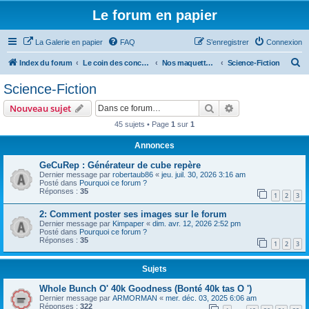
Le forum en papier
La Galerie en papier
FAQ
S’enregistrer
Connexion
R
Index du forum
Le coin des concepteurs
Nos maquettes à télécharger
Science-Fiction
e
Science-Fiction
c
Rechercher
Recherche avanc
Nouveau sujet
h
45 sujets • Page
1
sur
1
e
Annonces
r
c
GeCuRep : Générateur de cube repère
Dernier message par
robertaub86
«
jeu. juil. 30, 2026 3:16 am
h
Posté dans
Pourquoi ce forum ?
Réponses :
35
e
1
2
3
r
2: Comment poster ses images sur le forum
Dernier message par
Kimpaper
«
dim. avr. 12, 2026 2:52 pm
Posté dans
Pourquoi ce forum ?
Réponses :
35
1
2
3
Sujets
Whole Bunch O' 40k Goodness (Bonté 40k tas O ')
Dernier message par
ARMORMAN
«
mer. déc. 03, 2025 6:06 am
Réponses :
322