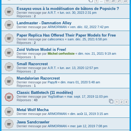
1
19
20
21
22
…
Essayez-vous à la modélisation de bâtons de Popsicle ?
Dernier message par
A.R.T.
«
lun. oct. 30, 2023 2:31 pm
Réponses :
2
Landmaster - Damnation Alley
Dernier message par
ARMORMAN
«
ven. déc. 02, 2022 7:42 pm
Paper Replica Has Offered Their Paper Models for Free
Dernier message par
cafecomics
«
sam. déc. 25, 2021 6:58 pm
Réponses :
2
Zoid Voltron Model is Free!
Dernier message par
Michel cerfvoliste
«
dim. nov. 21, 2021 9:19 am
Réponses :
1
Small Razorcrest
Dernier message par
A.R.T.
«
lun. avr. 13, 2020 12:57 pm
Réponses :
2
Mandalorian Razorcrest
Dernier message par
Papyfil
«
dim. mars 01, 2020 5:48 am
Réponses :
1
Classic Battletech (11 modèles)
Dernier message par
YogSolthan
«
mar. sept. 17, 2019 11:03 pm
Réponses :
43
1
2
3
Metal Wolf Mecha
Dernier message par
ARMORMAN
«
dim. août 11, 2019 3:15 am
Jawa Sandcrawler
Dernier message par
ARMORMAN
«
mer. juin 12, 2019 7:08 pm