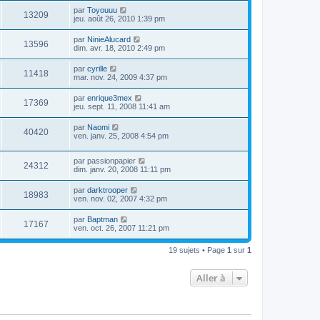
par
Toyouuu
13209
jeu. août 26, 2010 1:39 pm
par
NinieAlucard
13596
dim. avr. 18, 2010 2:49 pm
par
cyrille
11418
mar. nov. 24, 2009 4:37 pm
par
enrique3mex
17369
jeu. sept. 11, 2008 11:41 am
par
Naomi
40420
ven. janv. 25, 2008 4:54 pm
par
passionpapier
24312
dim. janv. 20, 2008 11:11 pm
par
darktrooper
18983
ven. nov. 02, 2007 4:32 pm
par
Baptman
17167
ven. oct. 26, 2007 11:21 pm
19 sujets • Page
1
sur
1
Aller à