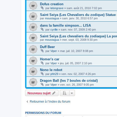
Dofus creation
par
lelongrave
»
sam. août 21, 2010 7:02 pm
Saint Seiya (Les Chevaliers du zodique) Statue
par
moustagua
»
sam. janv. 30, 2010 6:57 pm
dans la famille simpson... LISA
par
cyrille
»
sam. nov. 07, 2009 2:40 pm
Saint Seiya (Les chevaliers du zodiaque) La por
par
moustagua
»
mer. sept. 03, 2008 9:30 pm
Duff Beer
par
Viper
»
mar. juil. 10, 2007 8:08 pm
Homer's car
par
Viper
»
jeu. juil. 05, 2007 2:10 pm
Nono le robot
par
phh29
»
ven. nov. 02, 2007 4:26 pm
Dragon Ball (les 7 boules de cristal)
par
Viper
»
ven. oct. 26, 2007 9:05 pm
Nouveau sujet
Retourner à l’index du forum
PERMISSIONS DU FORUM