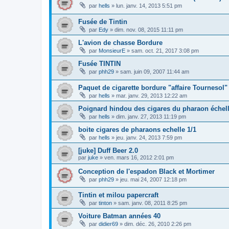
par
hells
»
lun. janv. 14, 2013 5:51 pm
Fusée de Tintin
par
Edy
»
dim. nov. 08, 2015 11:11 pm
L'avion de chasse Bordure
par
MonsieurE
»
sam. oct. 21, 2017 3:08 pm
Fusée TINTIN
par
phh29
»
sam. juin 09, 2007 11:44 am
Paquet de cigarette bordure "affaire Tournesol"
par
hells
»
mar. janv. 29, 2013 12:22 am
Poignard hindou des cigares du pharaon échell
par
hells
»
dim. janv. 27, 2013 11:19 pm
boite cigares de pharaons echelle 1/1
par
hells
»
jeu. janv. 24, 2013 7:59 pm
[juke] Duff Beer 2.0
par
juke
»
ven. mars 16, 2012 2:01 pm
Conception de l'espadon Black et Mortimer
par
phh29
»
jeu. mai 24, 2007 12:18 pm
Tintin et milou papercraft
par
tinton
»
sam. janv. 08, 2011 8:25 pm
Voiture Batman années 40
par
didier69
»
dim. déc. 26, 2010 2:26 pm