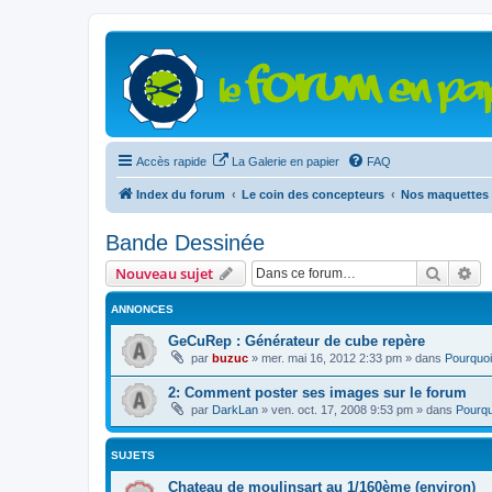
Accès rapide
La Galerie en papier
FAQ
Index du forum
Le coin des concepteurs
Nos maquettes 
Bande Dessinée
Recher
Re
Nouveau sujet
ANNONCES
GeCuRep : Générateur de cube repère
par
buzuc
»
mer. mai 16, 2012 2:33 pm
» dans
Pourquoi
2: Comment poster ses images sur le forum
par
DarkLan
»
ven. oct. 17, 2008 9:53 pm
» dans
Pourqu
SUJETS
Chateau de moulinsart au 1/160ème (environ)