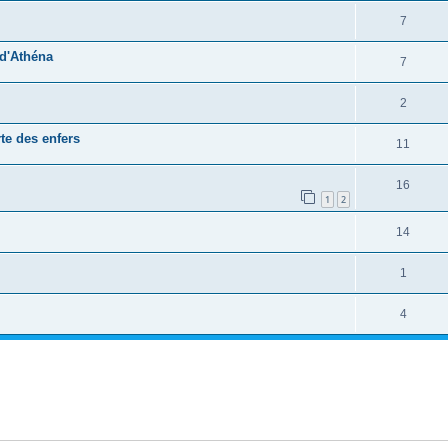
7
 d'Athéna
7
2
te des enfers
11
16
1
2
14
1
4