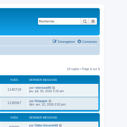
Rechercher
Recherche avancé
S’enregistrer
Connexion
19 sujets • Page
1
sur
1
VUES
DERNIER MESSAGE
par
robertaub86
1140719
jeu. juil. 30, 2026 3:16 am
par
Kimpaper
1136567
dim. avr. 12, 2026 2:52 pm
VUES
DERNIER MESSAGE
par
Didier.thevenin66