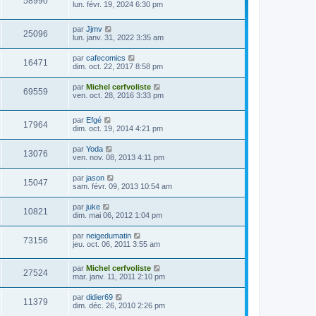
58990
lun. févr. 19, 2024 6:30 pm
par
Jjmv
25096
lun. janv. 31, 2022 3:35 am
par
cafecomics
16471
dim. oct. 22, 2017 8:58 pm
par
Michel cerfvoliste
69559
ven. oct. 28, 2016 3:33 pm
par
Efgé
17964
dim. oct. 19, 2014 4:21 pm
par
Yoda
13076
ven. nov. 08, 2013 4:11 pm
par
jason
15047
sam. févr. 09, 2013 10:54 am
par
juke
10821
dim. mai 06, 2012 1:04 pm
par
neigedumatin
73156
jeu. oct. 06, 2011 3:55 am
par
Michel cerfvoliste
27524
mar. janv. 11, 2011 2:10 pm
par
didier69
11379
dim. déc. 26, 2010 2:26 pm