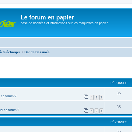
Le forum en papier
base de données et informations sur les maquettes en papier
à télécharger
Bande Dessinée
cher
cherche avancée
RÉPONSES
35
 ce forum ?
1
2
3
35
oi ce forum ?
1
2
3
RÉPONSES