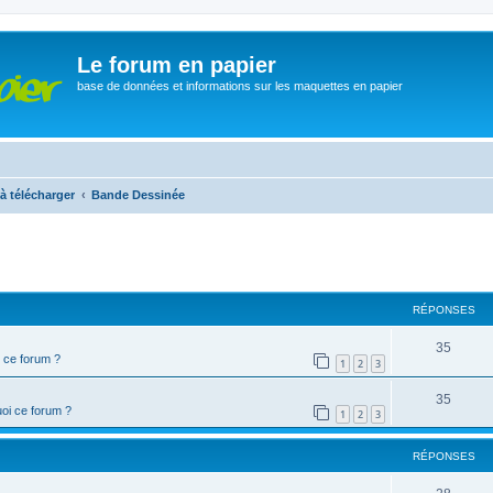
Le forum en papier
base de données et informations sur les maquettes en papier
à télécharger
Bande Dessinée
cher
cherche avancée
RÉPONSES
35
 ce forum ?
1
2
3
35
oi ce forum ?
1
2
3
RÉPONSES