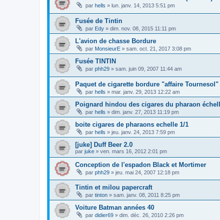
par
hells
»
lun. janv. 14, 2013 5:51 pm
Fusée de Tintin
par
Edy
»
dim. nov. 08, 2015 11:11 pm
L'avion de chasse Bordure
par
MonsieurE
»
sam. oct. 21, 2017 3:08 pm
Fusée TINTIN
par
phh29
»
sam. juin 09, 2007 11:44 am
Paquet de cigarette bordure "affaire Tournesol"
par
hells
»
mar. janv. 29, 2013 12:22 am
Poignard hindou des cigares du pharaon échell
par
hells
»
dim. janv. 27, 2013 11:19 pm
boite cigares de pharaons echelle 1/1
par
hells
»
jeu. janv. 24, 2013 7:59 pm
[juke] Duff Beer 2.0
par
juke
»
ven. mars 16, 2012 2:01 pm
Conception de l'espadon Black et Mortimer
par
phh29
»
jeu. mai 24, 2007 12:18 pm
Tintin et milou papercraft
par
tinton
»
sam. janv. 08, 2011 8:25 pm
Voiture Batman années 40
par
didier69
»
dim. déc. 26, 2010 2:26 pm