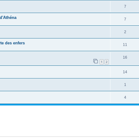
7
 d'Athéna
7
2
te des enfers
11
16
1
2
14
1
4