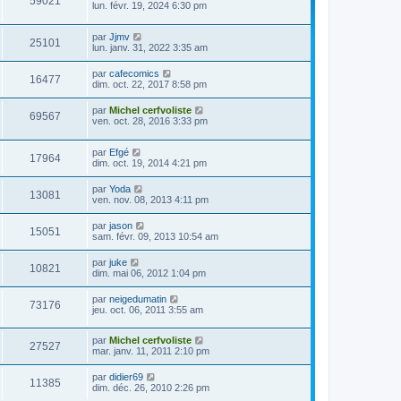
59021
lun. févr. 19, 2024 6:30 pm
par
Jjmv
25101
lun. janv. 31, 2022 3:35 am
par
cafecomics
16477
dim. oct. 22, 2017 8:58 pm
par
Michel cerfvoliste
69567
ven. oct. 28, 2016 3:33 pm
par
Efgé
17964
dim. oct. 19, 2014 4:21 pm
par
Yoda
13081
ven. nov. 08, 2013 4:11 pm
par
jason
15051
sam. févr. 09, 2013 10:54 am
par
juke
10821
dim. mai 06, 2012 1:04 pm
par
neigedumatin
73176
jeu. oct. 06, 2011 3:55 am
par
Michel cerfvoliste
27527
mar. janv. 11, 2011 2:10 pm
par
didier69
11385
dim. déc. 26, 2010 2:26 pm