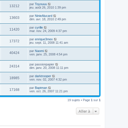
par
Toyouuu
13212
jeu. août 26, 2010 1:39 pm
par
NinieAlucard
13603
dim. avr. 18, 2010 2:49 pm
par
cyrille
11420
mar. nov. 24, 2009 4:37 pm
par
enrique3mex
17372
jeu. sept. 11, 2008 11:41 am
par
Naomi
40424
ven. janv. 25, 2008 4:54 pm
par
passionpapier
24314
dim. janv. 20, 2008 11:11 pm
par
darktrooper
18985
ven. nov. 02, 2007 4:32 pm
par
Baptman
17168
ven. oct. 26, 2007 11:21 pm
19 sujets • Page
1
sur
1
Aller à