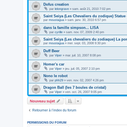
Dofus creation
par
lelongrave
»
sam. août 21, 2010 7:02 pm
Saint Seiya (Les Chevaliers du zodique) Statue
par
moustagua
»
sam. janv. 30, 2010 6:57 pm
dans la famille simpson... LISA
par
cyrille
»
sam. nov. 07, 2009 2:40 pm
Saint Seiya (Les chevaliers du zodiaque) La por
par
moustagua
»
mer. sept. 03, 2008 9:30 pm
Duff Beer
par
Viper
»
mar. juil. 10, 2007 8:08 pm
Homer's car
par
Viper
»
jeu. juil. 05, 2007 2:10 pm
Nono le robot
par
phh29
»
ven. nov. 02, 2007 4:26 pm
Dragon Ball (les 7 boules de cristal)
par
Viper
»
ven. oct. 26, 2007 9:05 pm
Nouveau sujet
Retourner à l’index du forum
PERMISSIONS DU FORUM