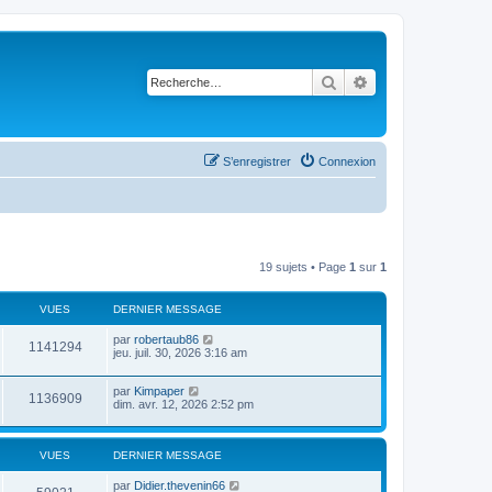
Rechercher
Recherche avancé
S’enregistrer
Connexion
19 sujets • Page
1
sur
1
VUES
DERNIER MESSAGE
par
robertaub86
1141294
jeu. juil. 30, 2026 3:16 am
par
Kimpaper
1136909
dim. avr. 12, 2026 2:52 pm
VUES
DERNIER MESSAGE
par
Didier.thevenin66