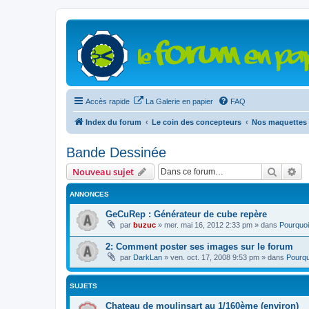
Accès rapide
La Galerie en papier
FAQ
Index du forum
Le coin des concepteurs
Nos maquettes 
Bande Dessinée
Recher
Re
Nouveau sujet
ANNONCES
GeCuRep : Générateur de cube repère
par
buzuc
»
mer. mai 16, 2012 2:33 pm
» dans
Pourquoi
2: Comment poster ses images sur le forum
par
DarkLan
»
ven. oct. 17, 2008 9:53 pm
» dans
Pourqu
SUJETS
Chateau de moulinsart au 1/160ème (environ)