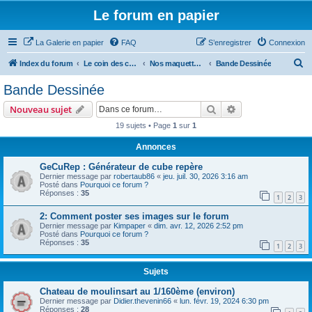
Le forum en papier
La Galerie en papier
FAQ
S’enregistrer
Connexion
R
Index du forum
Le coin des concepteurs
Nos maquettes à télécharger
Bande Dessinée
e
Bande Dessinée
c
Rechercher
Recherche avanc
Nouveau sujet
h
19 sujets • Page
1
sur
1
e
Annonces
r
c
GeCuRep : Générateur de cube repère
Dernier message par
robertaub86
«
jeu. juil. 30, 2026 3:16 am
h
Posté dans
Pourquoi ce forum ?
Réponses :
35
e
1
2
3
r
2: Comment poster ses images sur le forum
Dernier message par
Kimpaper
«
dim. avr. 12, 2026 2:52 pm
Posté dans
Pourquoi ce forum ?
Réponses :
35
1
2
3
Sujets
Chateau de moulinsart au 1/160ème (environ)
Dernier message par
Didier.thevenin66
«
lun. févr. 19, 2024 6:30 pm
Réponses :
28