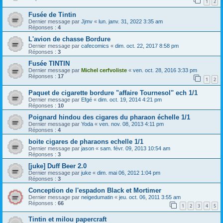
1
2
Fusée de Tintin
Dernier message par
Jjmv
«
lun. janv. 31, 2022 3:35 am
Réponses :
4
L'avion de chasse Bordure
Dernier message par
cafecomics
«
dim. oct. 22, 2017 8:58 pm
Réponses :
3
Fusée TINTIN
Dernier message par
Michel cerfvoliste
«
ven. oct. 28, 2016 3:33 pm
Réponses :
17
1
2
Paquet de cigarette bordure "affaire Tournesol" ech 1/1
Dernier message par
Efgé
«
dim. oct. 19, 2014 4:21 pm
Réponses :
10
Poignard hindou des cigares du pharaon échelle 1/1
Dernier message par
Yoda
«
ven. nov. 08, 2013 4:11 pm
Réponses :
4
boite cigares de pharaons echelle 1/1
Dernier message par
jason
«
sam. févr. 09, 2013 10:54 am
Réponses :
3
[juke] Duff Beer 2.0
Dernier message par
juke
«
dim. mai 06, 2012 1:04 pm
Réponses :
3
Conception de l'espadon Black et Mortimer
Dernier message par
neigedumatin
«
jeu. oct. 06, 2011 3:55 am
Réponses :
66
1
2
3
4
5
Tintin et milou papercraft