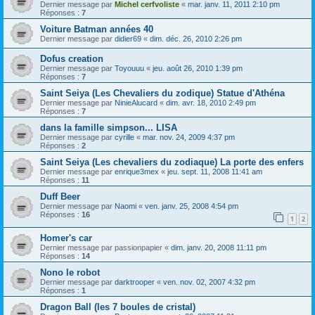
Dernier message par
Michel cerfvoliste
«
mar. janv. 11, 2011 2:10 pm
Réponses :
7
Voiture Batman années 40
Dernier message par
didier69
«
dim. déc. 26, 2010 2:26 pm
Dofus creation
Dernier message par
Toyouuu
«
jeu. août 26, 2010 1:39 pm
Réponses :
7
Saint Seiya (Les Chevaliers du zodique) Statue d'Athéna
Dernier message par
NinieAlucard
«
dim. avr. 18, 2010 2:49 pm
Réponses :
7
dans la famille simpson... LISA
Dernier message par
cyrille
«
mar. nov. 24, 2009 4:37 pm
Réponses :
2
Saint Seiya (Les chevaliers du zodiaque) La porte des enfers
Dernier message par
enrique3mex
«
jeu. sept. 11, 2008 11:41 am
Réponses :
11
Duff Beer
Dernier message par
Naomi
«
ven. janv. 25, 2008 4:54 pm
Réponses :
16
1
2
Homer's car
Dernier message par
passionpapier
«
dim. janv. 20, 2008 11:11 pm
Réponses :
14
Nono le robot
Dernier message par
darktrooper
«
ven. nov. 02, 2007 4:32 pm
Réponses :
1
Dragon Ball (les 7 boules de cristal)