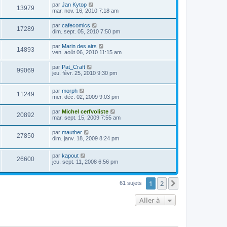
par
Jan Kytop
13979
mar. nov. 16, 2010 7:18 am
par
cafecomics
17289
dim. sept. 05, 2010 7:50 pm
par
Marin des airs
14893
ven. août 06, 2010 11:15 am
par
Pat_Craft
99069
jeu. févr. 25, 2010 9:30 pm
par
morph
11249
mer. déc. 02, 2009 9:03 pm
par
Michel cerfvoliste
20892
mar. sept. 15, 2009 7:55 am
par
mauther
27850
dim. janv. 18, 2009 8:24 pm
par
kapout
26600
jeu. sept. 11, 2008 6:56 pm
1
2
Suivante
61 sujets
Aller à