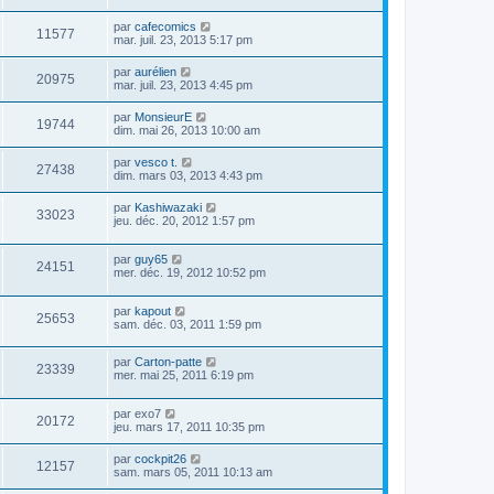
par
cafecomics
11577
mar. juil. 23, 2013 5:17 pm
par
aurélien
20975
mar. juil. 23, 2013 4:45 pm
par
MonsieurE
19744
dim. mai 26, 2013 10:00 am
par
vesco t.
27438
dim. mars 03, 2013 4:43 pm
par
Kashiwazaki
33023
jeu. déc. 20, 2012 1:57 pm
par
guy65
24151
mer. déc. 19, 2012 10:52 pm
par
kapout
25653
sam. déc. 03, 2011 1:59 pm
par
Carton-patte
23339
mer. mai 25, 2011 6:19 pm
par
exo7
20172
jeu. mars 17, 2011 10:35 pm
par
cockpit26
12157
sam. mars 05, 2011 10:13 am