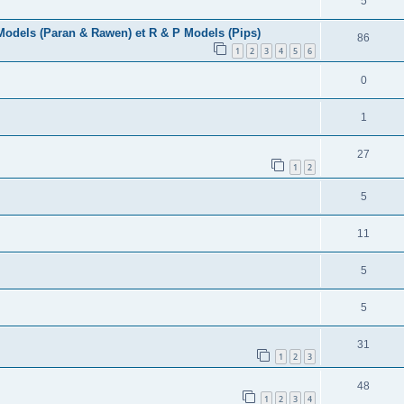
5
 Models (Paran & Rawen) et R & P Models (Pips)
86
1
2
3
4
5
6
0
1
27
1
2
5
11
5
5
31
1
2
3
48
1
2
3
4