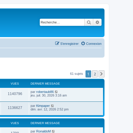
Rechercher
Recherche avancé
S’enregistrer
Connexion
1
2
Suivante
61 sujets
VUES
DERNIER MESSAGE
par
robertaub86
1140796
jeu. juil. 30, 2026 3:16 am
par
Kimpaper
1136627
dim. avr. 12, 2026 2:52 pm
VUES
DERNIER MESSAGE
par
RonaldoM