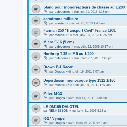
Stand pour monoréacteurs de chasse au 1:200
par
cafecomics
»
dim. juil. 21, 2013 4:18 pm
aerodrome militaire
par
aurélien
»
mar. juil. 23, 2013 1:40 am
Farman 250 *Transport Civil* France 1931
par
MonsieurE
»
mer. janv. 04, 2012 11:35 pm
Micro F-16 (5 cm)
par
cafecomics
»
mar. déc. 22, 2009 10:17 pm
Northrop T-38 et F-5 au 1/200
par
cafecomics
»
dim. mars 07, 2010 7:42 pm
Brown B-1 Racer
par
Dragos
»
dim. juin 19, 2011 7:07 pm
Deperdussin monocoque type 1912 1/160
par
MonsieurE
»
sam. juil. 09, 2011 11:47 am
Miles M-52
par
Dragos
»
sam. mai 14, 2011 10:39 am
LE DM165 DALOTEL
par
RENNESSON
»
jeu. janv. 31, 2008 8:13 am
R-27 Vympel
par
Dragos
»
sam. mars 05, 2011 9:42 am