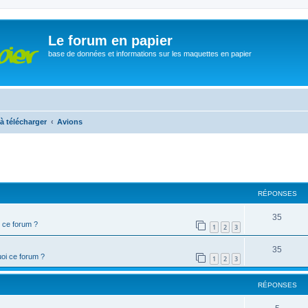
Le forum en papier
base de données et informations sur les maquettes en papier
à télécharger
Avions
cher
cherche avancée
RÉPONSES
35
 ce forum ?
1
2
3
35
oi ce forum ?
1
2
3
RÉPONSES