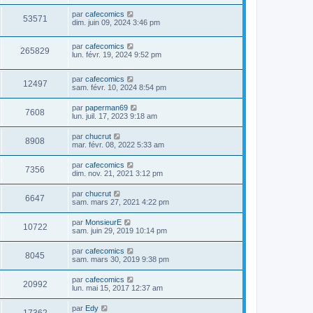
par
cafecomics
53571
dim. juin 09, 2024 3:46 pm
par
cafecomics
265829
lun. févr. 19, 2024 9:52 pm
par
cafecomics
12497
sam. févr. 10, 2024 8:54 pm
par
paperman69
7608
lun. juil. 17, 2023 9:18 am
par
chucrut
8908
mar. févr. 08, 2022 5:33 am
par
cafecomics
7356
dim. nov. 21, 2021 3:12 pm
par
chucrut
6647
sam. mars 27, 2021 4:22 pm
par
MonsieurE
10722
sam. juin 29, 2019 10:14 pm
par
cafecomics
8045
sam. mars 30, 2019 9:38 pm
par
cafecomics
20992
lun. mai 15, 2017 12:37 am
par
Edy