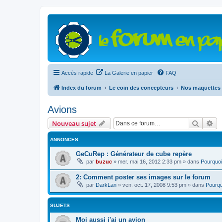
Accès rapide
La Galerie en papier
FAQ
Index du forum
Le coin des concepteurs
Nos maquettes 
Avions
Recher
Re
Nouveau sujet
ANNONCES
GeCuRep : Générateur de cube repère
par
buzuc
»
mer. mai 16, 2012 2:33 pm
» dans
Pourquoi
2: Comment poster ses images sur le forum
par
DarkLan
»
ven. oct. 17, 2008 9:53 pm
» dans
Pourqu
SUJETS
Moi aussi j'ai un avion