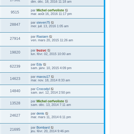
17362
dim. déc. 18, 2016 11:18 am
par
Michel cerfvoliste
9515
mar. août 16, 2016 11:17 pm
par
steven75
28847
mer. juil. 13, 2016 1:05 am
par
Rastarn
27914
ven. mars 20, 2015 11:26 am
par
buzuc
19820
lun. févr. 02, 2015 10:00 am
par
Edy
62239
sam. janv. 10, 2015 4:09 pm
par
maxou17
14623
mar. nov. 18, 2014 8:33 am
par
Crocodyl
14840
sam. avr. 12, 2014 2:50 pm
par
Michel cerfvoliste
13528
sam. déc. 13, 2014 7:11 am
par
denis
24627
mar. mars 11, 2014 6:11 pm
par
Bombard
21695
jeu. févr. 20, 2014 9:46 pm