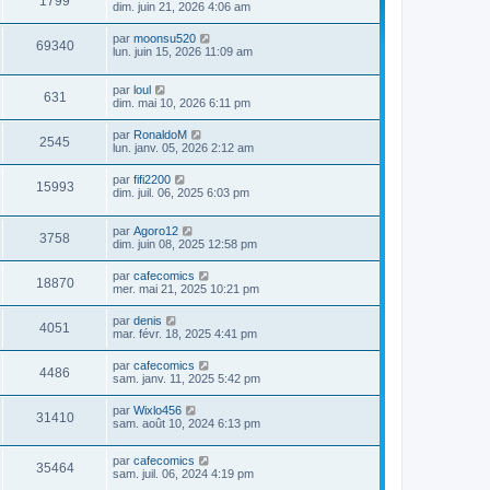
1799
dim. juin 21, 2026 4:06 am
par
moonsu520
69340
lun. juin 15, 2026 11:09 am
par
loul
631
dim. mai 10, 2026 6:11 pm
par
RonaldoM
2545
lun. janv. 05, 2026 2:12 am
par
fifi2200
15993
dim. juil. 06, 2025 6:03 pm
par
Agoro12
3758
dim. juin 08, 2025 12:58 pm
par
cafecomics
18870
mer. mai 21, 2025 10:21 pm
par
denis
4051
mar. févr. 18, 2025 4:41 pm
par
cafecomics
4486
sam. janv. 11, 2025 5:42 pm
par
Wixlo456
31410
sam. août 10, 2024 6:13 pm
par
cafecomics
35464
sam. juil. 06, 2024 4:19 pm