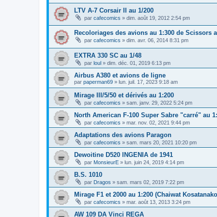
LTV A-7 Corsair II au 1/200
par
cafecomics
»
dim. août 19, 2012 2:54 pm
Recoloriages des avions au 1:300 de Scissors 
par
cafecomics
»
dim. avr. 06, 2014 8:31 pm
EXTRA 330 SC au 1/48
par
loul
»
dim. déc. 01, 2019 6:13 pm
Airbus A380 et avions de ligne
par
paperman69
»
lun. juil. 17, 2023 9:18 am
Mirage III/5/50 et dérivés au 1:200
par
cafecomics
»
sam. janv. 29, 2022 5:24 pm
North American F-100 Super Sabre "carré" au 1:2
par
cafecomics
»
mar. nov. 02, 2021 9:44 pm
Adaptations des avions Paragon
par
cafecomics
»
sam. mars 20, 2021 10:20 pm
Dewoitine D520 INGENIA de 1941
par
MonsieurE
»
lun. juin 24, 2019 4:14 pm
B.S. 1010
par
Dragos
»
sam. mars 02, 2019 7:22 pm
Mirage F1 et 2000 au 1:200 (Chaiwat Kosatanak
par
cafecomics
»
mar. août 13, 2013 3:24 pm
AW 109 DA Vinci REGA