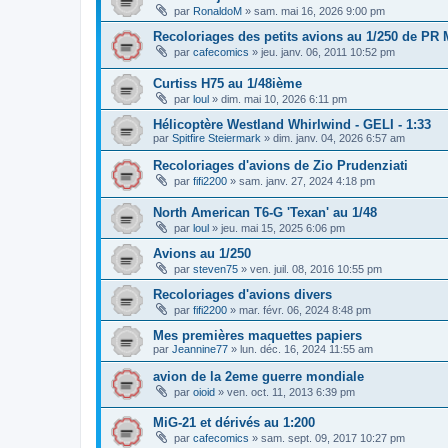
par
RonaldoM
»
sam. mai 16, 2026 9:00 pm
Recoloriages des petits avions au 1/250 de PR
par
cafecomics
»
jeu. janv. 06, 2011 10:52 pm
Curtiss H75 au 1/48ième
par
loul
»
dim. mai 10, 2026 6:11 pm
Hélicoptère Westland Whirlwind - GELI - 1:33
par
Spitfire Steiermark
»
dim. janv. 04, 2026 6:57 am
Recoloriages d'avions de Zio Prudenziati
par
fifi2200
»
sam. janv. 27, 2024 4:18 pm
North American T6-G 'Texan' au 1/48
par
loul
»
jeu. mai 15, 2025 6:06 pm
Avions au 1/250
par
steven75
»
ven. juil. 08, 2016 10:55 pm
Recoloriages d'avions divers
par
fifi2200
»
mar. févr. 06, 2024 8:48 pm
Mes premières maquettes papiers
par
Jeannine77
»
lun. déc. 16, 2024 11:55 am
avion de la 2eme guerre mondiale
par
oioid
»
ven. oct. 11, 2013 6:39 pm
MiG-21 et dérivés au 1:200
par
cafecomics
»
sam. sept. 09, 2017 10:27 pm