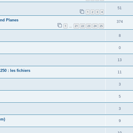
51
1
2
3
4
and Planes
374
1
21
22
23
24
25
…
8
0
13
50 : les fichiers
11
3
5
3
om)
9