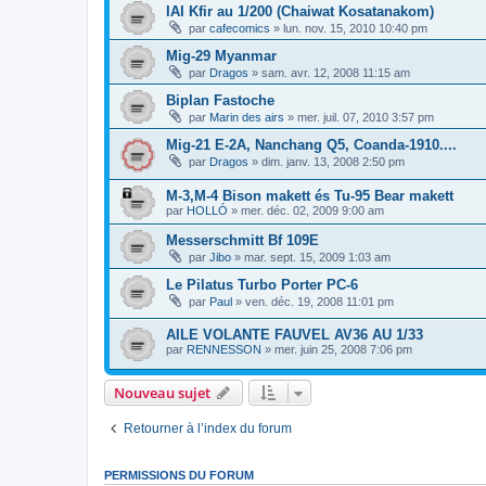
IAI Kfir au 1/200 (Chaiwat Kosatanakom)
par
cafecomics
»
lun. nov. 15, 2010 10:40 pm
Mig-29 Myanmar
par
Dragos
»
sam. avr. 12, 2008 11:15 am
Biplan Fastoche
par
Marin des airs
»
mer. juil. 07, 2010 3:57 pm
Mig-21 E-2A, Nanchang Q5, Coanda-1910....
par
Dragos
»
dim. janv. 13, 2008 2:50 pm
M-3,M-4 Bison makett és Tu-95 Bear makett
par
HOLLÓ
»
mer. déc. 02, 2009 9:00 am
Messerschmitt Bf 109E
par
Jibo
»
mar. sept. 15, 2009 1:03 am
Le Pilatus Turbo Porter PC-6
par
Paul
»
ven. déc. 19, 2008 11:01 pm
AILE VOLANTE FAUVEL AV36 AU 1/33
par
RENNESSON
»
mer. juin 25, 2008 7:06 pm
Nouveau sujet
Retourner à l’index du forum
PERMISSIONS DU FORUM