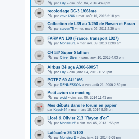
par
Edy
»
dim. déc. 04, 2016 4:49 pm
recoloriage DC-3 1/66ème
par
veve1206
»
mar. août 16, 2016 6:18 pm
Collection de L39 au 1/250 de Rawen et Paran
par
steven75
»
mer. mars 02, 2011 2:39 am
FARMAN 190 (France, transport,1927)
par
MonsieurE
»
mar. avr. 09, 2013 11:09 am
CH 53/ Super Stallion
par
Oliver Bizer
»
sam. janv. 10, 2015 4:03 pm
Airbus Béluga A300-600ST
par
Edy
»
dim. janv. 04, 2015 11:29 pm
POTEZ 60 AU 1/66
par
RENNESSON
»
ven. août 21, 2009 2:59 pm
Petit avion de meeting
par
oioid
»
dim. avr. 06, 2014 11:43 am
Mes débuts dans le forum en papier
par
Kaysix64
»
mar. mars 18, 2014 8:05 pm
Lioré & Olivier 213 "Rayon d'or"
par
MonsieurE
»
dim. mai 05, 2013 1:55 pm
Latécoère 26 1/100
par
MonsieurE
»
dim. janv. 19, 2014 6:08 pm