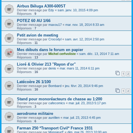
Airbus Béluga A300-600ST
Dernier message par
Edy
«
sam. janv. 10, 2015 4:09 pm
Réponses :
9
POTEZ 60 AU 1/66
Dernier message par
maxou17
«
mar. nov. 18, 2014 8:33 am
Réponses :
7
Petit avion de meeting
Dernier message par
Crocodyl
«
sam. avr. 12, 2014 2:50 pm
Réponses :
11
Mes débuts dans le forum en papier
Dernier message par
Michel cerfvoliste
«
sam. déc. 13, 2014 7:11 am
Réponses :
13
Lioré & Olivier 213 "Rayon d'or"
Dernier message par
denis
«
mar. mars 11, 2014 6:11 pm
Réponses :
16
1
2
Latécoère 26 1/100
Dernier message par
Bombard
«
jeu. févr. 20, 2014 9:46 pm
Réponses :
16
1
2
Stand pour monoréacteurs de chasse au 1:200
Dernier message par
cafecomics
«
mar. juil. 23, 2013 5:17 pm
Réponses :
3
aerodrome militaire
Dernier message par
aurélien
«
mar. juil. 23, 2013 4:45 pm
Réponses :
6
Farman 250 *Transport Civil* France 1931
Dernier message par
MonsieurE
«
dim. mai 26, 2013 10:00 am