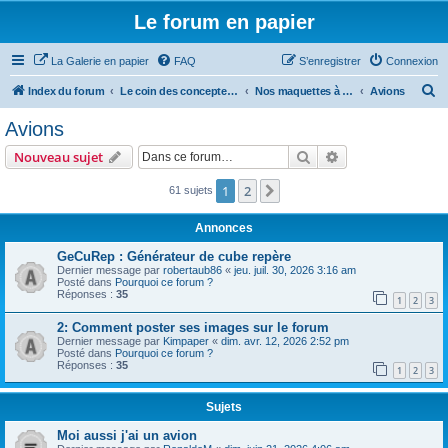
Le forum en papier
La Galerie en papier
FAQ
S’enregistrer
Connexion
R
Index du forum
Le coin des concepteurs
Nos maquettes à télécharger
Avions
e
Avions
c
Rechercher
Recherche avanc
Nouveau sujet
h
e
1
2
Suivante
61 sujets
r
Annonces
c
GeCuRep : Générateur de cube repère
h
Dernier message par
robertaub86
«
jeu. juil. 30, 2026 3:16 am
Posté dans
Pourquoi ce forum ?
e
Réponses :
35
1
2
3
r
2: Comment poster ses images sur le forum
Dernier message par
Kimpaper
«
dim. avr. 12, 2026 2:52 pm
Posté dans
Pourquoi ce forum ?
Réponses :
35
1
2
3
Sujets
Moi aussi j'ai un avion