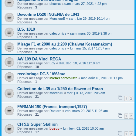
Dernier message par
chucrut
«
sam. mars 27, 2021 4:22 pm
Réponses :
3
Dewoitine D520 INGENIA de 1941
Dernier message par
MonsieurE
«
sam. juin 29, 2019 10:14 pm
Réponses :
5
B.S. 1010
Dernier message par
cafecomics
«
sam. mars 30, 2019 9:38 pm
Réponses :
3
Mirage F1 et 2000 au 1:200 (Chaiwat Kosatanakom)
Dernier message par
cafecomics
«
lun. mai 15, 2017 12:37 am
Réponses :
9
AW 109 DA Vinci REGA
Dernier message par
Edy
«
dim. déc. 18, 2016 11:18 am
Réponses :
10
recoloriage DC-3 1/66ème
Dernier message par
Michel cerfvoliste
«
mar. août 16, 2016 11:17 pm
Réponses :
1
Collection de L39 au 1/250 de Rawen et Paran
Dernier message par
steven75
«
mer. juil. 13, 2016 1:05 am
Réponses :
21
1
2
FARMAN 190 (France, transport,1927)
Dernier message par
Rastarn
«
ven. mars 20, 2015 11:26 am
Réponses :
21
1
2
CH 53/ Super Stallion
Dernier message par
buzuc
«
lun. févr. 02, 2015 10:00 am
Réponses :
17
1
2