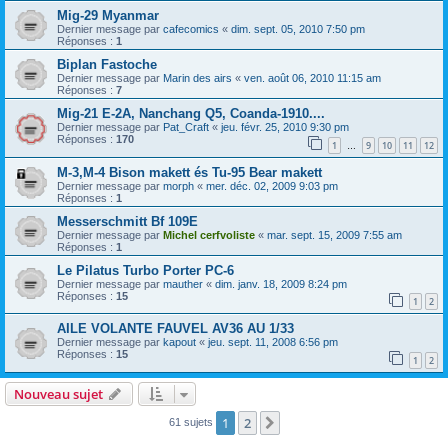
Mig-29 Myanmar
Dernier message par
cafecomics
«
dim. sept. 05, 2010 7:50 pm
Réponses :
1
Biplan Fastoche
Dernier message par
Marin des airs
«
ven. août 06, 2010 11:15 am
Réponses :
7
Mig-21 E-2A, Nanchang Q5, Coanda-1910....
Dernier message par
Pat_Craft
«
jeu. févr. 25, 2010 9:30 pm
Réponses :
170
1
9
10
11
12
…
M-3,M-4 Bison makett és Tu-95 Bear makett
Dernier message par
morph
«
mer. déc. 02, 2009 9:03 pm
Réponses :
1
Messerschmitt Bf 109E
Dernier message par
Michel cerfvoliste
«
mar. sept. 15, 2009 7:55 am
Réponses :
1
Le Pilatus Turbo Porter PC-6
Dernier message par
mauther
«
dim. janv. 18, 2009 8:24 pm
Réponses :
15
1
2
AILE VOLANTE FAUVEL AV36 AU 1/33
Dernier message par
kapout
«
jeu. sept. 11, 2008 6:56 pm
Réponses :
15
1
2
Nouveau sujet
1
2
Suivante
61 sujets