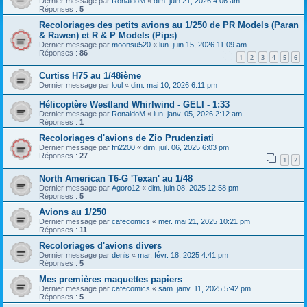
Dernier message par
RonaldoM
«
dim. juin 21, 2026 4:06 am
Réponses :
5
Recoloriages des petits avions au 1/250 de PR Models (Paran
& Rawen) et R & P Models (Pips)
Dernier message par
moonsu520
«
lun. juin 15, 2026 11:09 am
Réponses :
86
1
2
3
4
5
6
Curtiss H75 au 1/48ième
Dernier message par
loul
«
dim. mai 10, 2026 6:11 pm
Hélicoptère Westland Whirlwind - GELI - 1:33
Dernier message par
RonaldoM
«
lun. janv. 05, 2026 2:12 am
Réponses :
1
Recoloriages d'avions de Zio Prudenziati
Dernier message par
fifi2200
«
dim. juil. 06, 2025 6:03 pm
Réponses :
27
1
2
North American T6-G 'Texan' au 1/48
Dernier message par
Agoro12
«
dim. juin 08, 2025 12:58 pm
Réponses :
5
Avions au 1/250
Dernier message par
cafecomics
«
mer. mai 21, 2025 10:21 pm
Réponses :
11
Recoloriages d'avions divers
Dernier message par
denis
«
mar. févr. 18, 2025 4:41 pm
Réponses :
5
Mes premières maquettes papiers
Dernier message par
cafecomics
«
sam. janv. 11, 2025 5:42 pm
Réponses :
5