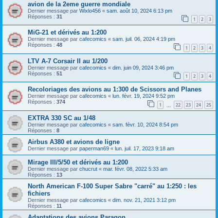
avion de la 2eme guerre mondiale
Dernier message par
Wixlo456
«
sam. août 10, 2024 6:13 pm
Réponses :
31
1
2
3
MiG-21 et dérivés au 1:200
Dernier message par
cafecomics
«
sam. juil. 06, 2024 4:19 pm
Réponses :
48
1
2
3
4
LTV A-7 Corsair II au 1/200
Dernier message par
cafecomics
«
dim. juin 09, 2024 3:46 pm
Réponses :
51
1
2
3
4
Recoloriages des avions au 1:300 de Scissors and Planes
Dernier message par
cafecomics
«
lun. févr. 19, 2024 9:52 pm
Réponses :
374
1
22
23
24
25
…
EXTRA 330 SC au 1/48
Dernier message par
cafecomics
«
sam. févr. 10, 2024 8:54 pm
Réponses :
8
Airbus A380 et avions de ligne
Dernier message par
paperman69
«
lun. juil. 17, 2023 9:18 am
Mirage III/5/50 et dérivés au 1:200
Dernier message par
chucrut
«
mar. févr. 08, 2022 5:33 am
Réponses :
13
North American F-100 Super Sabre "carré" au 1:250 : les
fichiers
Dernier message par
cafecomics
«
dim. nov. 21, 2021 3:12 pm
Réponses :
11
Adaptations des avions Paragon