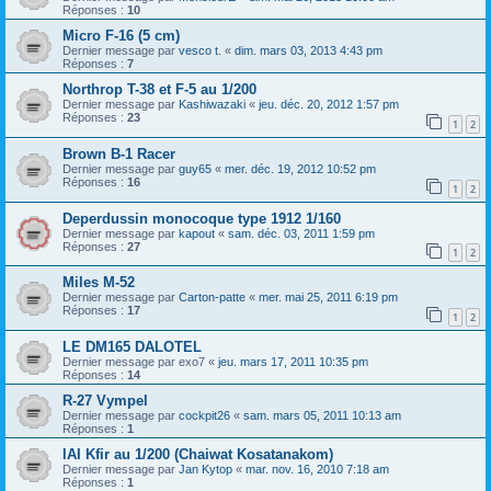
Réponses :
10
Micro F-16 (5 cm)
Dernier message par
vesco t.
«
dim. mars 03, 2013 4:43 pm
Réponses :
7
Northrop T-38 et F-5 au 1/200
Dernier message par
Kashiwazaki
«
jeu. déc. 20, 2012 1:57 pm
Réponses :
23
1
2
Brown B-1 Racer
Dernier message par
guy65
«
mer. déc. 19, 2012 10:52 pm
Réponses :
16
1
2
Deperdussin monocoque type 1912 1/160
Dernier message par
kapout
«
sam. déc. 03, 2011 1:59 pm
Réponses :
27
1
2
Miles M-52
Dernier message par
Carton-patte
«
mer. mai 25, 2011 6:19 pm
Réponses :
17
1
2
LE DM165 DALOTEL
Dernier message par
exo7
«
jeu. mars 17, 2011 10:35 pm
Réponses :
14
R-27 Vympel
Dernier message par
cockpit26
«
sam. mars 05, 2011 10:13 am
Réponses :
1
IAI Kfir au 1/200 (Chaiwat Kosatanakom)
Dernier message par
Jan Kytop
«
mar. nov. 16, 2010 7:18 am
Réponses :
1