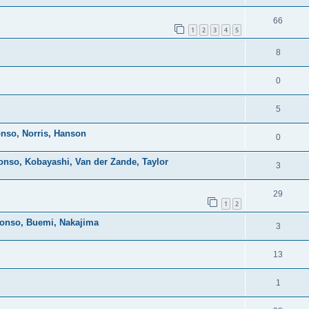
66
1
2
3
4
5
8
0
5
onso, Norris, Hanson
0
lonso, Kobayashi, Van der Zande, Taylor
3
29
1
2
lonso, Buemi, Nakajima
3
13
1