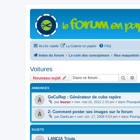
Accès rapide
La Galerie en papier
FAQ
Index du forum
Le coin des concepteurs
Nos maquettes 
Voitures
Recher
Re
Nouveau sujet
ANNONCES
GeCuRep : Générateur de cube repère
par
buzuc
»
mer. mai 16, 2012 2:33 pm
» dans
Pourquoi
2: Comment poster ses images sur le forum
par
DarkLan
»
ven. oct. 17, 2008 9:53 pm
» dans
Pourqu
SUJETS
LANCIA Triota