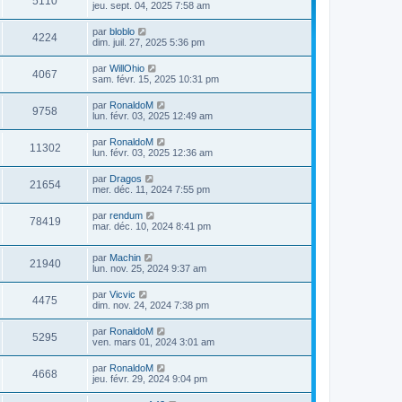
5110
jeu. sept. 04, 2025 7:58 am
par
bloblo
4224
dim. juil. 27, 2025 5:36 pm
par
WillOhio
4067
sam. févr. 15, 2025 10:31 pm
par
RonaldoM
9758
lun. févr. 03, 2025 12:49 am
par
RonaldoM
11302
lun. févr. 03, 2025 12:36 am
par
Dragos
21654
mer. déc. 11, 2024 7:55 pm
par
rendum
78419
mar. déc. 10, 2024 8:41 pm
par
Machin
21940
lun. nov. 25, 2024 9:37 am
par
Vicvic
4475
dim. nov. 24, 2024 7:38 pm
par
RonaldoM
5295
ven. mars 01, 2024 3:01 am
par
RonaldoM
4668
jeu. févr. 29, 2024 9:04 pm