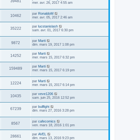
39481
mer. avr. 26, 2017 4:55 am
par
RonaldoM
10462
mer. avr. 05, 2017 2:46 am
par
lucstanislash
35222
sam. avr. 01, 2017 6:30 pm
par
Marti
9872
dim. mars 19, 2017 1:08 pm
par
Marti
14252
mer. mars 15, 2017 6:32 pm
par
Marti
159489
mer. mars 15, 2017 6:19 pm
par
Marti
12224
mer. mars 15, 2017 6:14 pm
par
veve1206
10435
sam. juin 25, 2016 12:52 pm
par
bullfight
67239
dim. mars 27, 2016 3:28 pm
par
cafecomics
8567
ven. mars 18, 2016 1:01 pm
par
AVEL
28661
dim. mars 13, 2016 9:23 pm