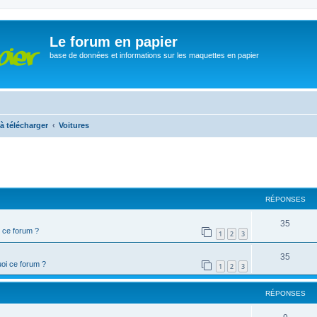
Le forum en papier
base de données et informations sur les maquettes en papier
à télécharger
Voitures
cher
cherche avancée
RÉPONSES
35
 ce forum ?
1
2
3
35
oi ce forum ?
1
2
3
RÉPONSES