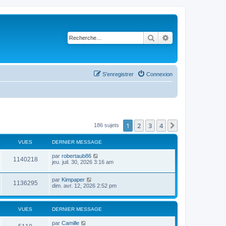
Rechercher
Recherche avancé
S’enregistrer
Connexion
1
2
3
4
Suivante
186 sujets
VUES
DERNIER MESSAGE
par
robertaub86
1140218
jeu. juil. 30, 2026 3:16 am
par
Kimpaper
1136295
dim. avr. 12, 2026 2:52 pm
VUES
DERNIER MESSAGE
par
Camille