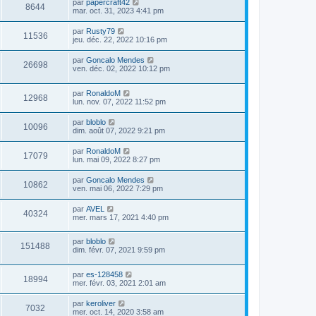
par
papercraft42
8644
mar. oct. 31, 2023 4:41 pm
par
Rusty79
11536
jeu. déc. 22, 2022 10:16 pm
par
Goncalo Mendes
26698
ven. déc. 02, 2022 10:12 pm
par
RonaldoM
12968
lun. nov. 07, 2022 11:52 pm
par
bloblo
10096
dim. août 07, 2022 9:21 pm
par
RonaldoM
17079
lun. mai 09, 2022 8:27 pm
par
Goncalo Mendes
10862
ven. mai 06, 2022 7:29 pm
par
AVEL
40324
mer. mars 17, 2021 4:40 pm
par
bloblo
151488
dim. févr. 07, 2021 9:59 pm
par
es-128458
18994
mer. févr. 03, 2021 2:01 am
par
keroliver
7032
mer. oct. 14, 2020 3:58 am