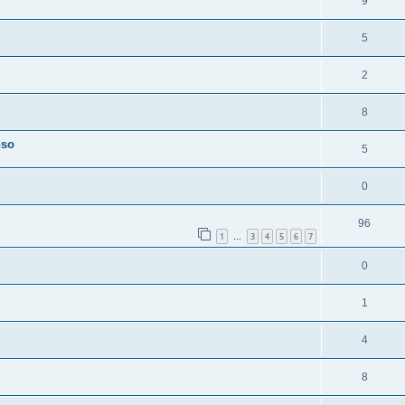
9
5
2
8
nso
5
0
96
1
3
4
5
6
7
…
0
1
4
8