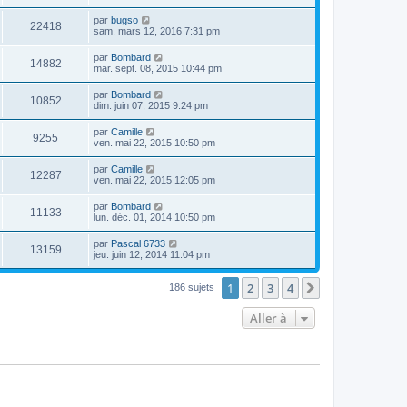
par
bugso
22418
sam. mars 12, 2016 7:31 pm
par
Bombard
14882
mar. sept. 08, 2015 10:44 pm
par
Bombard
10852
dim. juin 07, 2015 9:24 pm
par
Camille
9255
ven. mai 22, 2015 10:50 pm
par
Camille
12287
ven. mai 22, 2015 12:05 pm
par
Bombard
11133
lun. déc. 01, 2014 10:50 pm
par
Pascal 6733
13159
jeu. juin 12, 2014 11:04 pm
1
2
3
4
Suivante
186 sujets
Aller à