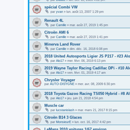
spécial Combi VW
par
yvan
»
lun. août 13, 2007 1:29 pm
Renault 4L
par
Camille
»
mar. août 27, 2019 1:45 pm
Citroën AMI 6
par
Camille
»
mar. août 27, 2019 1:41 pm
Minerva Land Rover
par
Camille
»
dim. déc. 16, 2018 6:08 pm
2018 United Autosports Ligier JS P217 - #23 Al
par
Alo17
»
mer. févr. 06, 2019 6:13 pm
2019 Wayne Taylor Racing Cadillac DPi - #10 A
par
Alo17
»
ven. févr. 01, 2019 4:17 am
Chrysler Voyager
par
AUTO-DISYGNE
»
mer. avr. 08, 2009 6:30 pm
2018 Toyota Gazoo Racing TS050 Hybrid - #8 A
par
Alo17
»
jeu. juin 21, 2018 4:54 pm
Muscle car
par
lucstanislash
»
mar. mars 21, 2017 8:15 pm
Citroën B14 3 Glaces
par
MonsieurE
»
lun. oct. 16, 2017 4:42 pm
LeMans 2010 voitures 1/67 environ