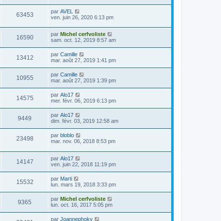
par
AVEL
63453
ven. juin 26, 2020 6:13 pm
par
Michel cerfvoliste
16590
sam. oct. 12, 2019 8:57 am
par
Camille
13412
mar. août 27, 2019 1:41 pm
par
Camille
10955
mar. août 27, 2019 1:39 pm
par
Alo17
14575
mer. févr. 06, 2019 6:13 pm
par
Alo17
9449
dim. févr. 03, 2019 12:58 am
par
bloblo
23498
mar. nov. 06, 2018 8:53 pm
par
Alo17
14147
ven. juin 22, 2018 11:19 pm
par
Marti
15532
lun. mars 19, 2018 3:33 pm
par
Michel cerfvoliste
9365
lun. oct. 16, 2017 5:05 pm
par
Joannephoky