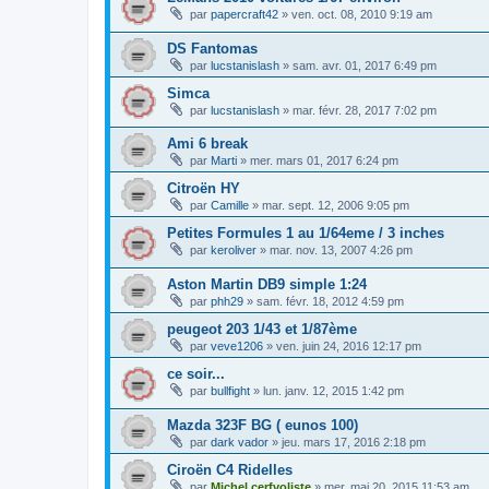
par
papercraft42
»
ven. oct. 08, 2010 9:19 am
DS Fantomas
par
lucstanislash
»
sam. avr. 01, 2017 6:49 pm
Simca
par
lucstanislash
»
mar. févr. 28, 2017 7:02 pm
Ami 6 break
par
Marti
»
mer. mars 01, 2017 6:24 pm
Citroën HY
par
Camille
»
mar. sept. 12, 2006 9:05 pm
Petites Formules 1 au 1/64eme / 3 inches
par
keroliver
»
mar. nov. 13, 2007 4:26 pm
Aston Martin DB9 simple 1:24
par
phh29
»
sam. févr. 18, 2012 4:59 pm
peugeot 203 1/43 et 1/87ème
par
veve1206
»
ven. juin 24, 2016 12:17 pm
ce soir...
par
bullfight
»
lun. janv. 12, 2015 1:42 pm
Mazda 323F BG ( eunos 100)
par
dark vador
»
jeu. mars 17, 2016 2:18 pm
Ciroën C4 Ridelles
par
Michel cerfvoliste
»
mer. mai 20, 2015 11:53 am