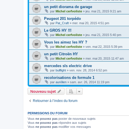
un petit diorama de garage
par
Michel cerfvoliste
»
jeu. mai 21, 2015 9:21 am
Peugeot 201 torpédo
par
Pat_Craft
»
mer. mai 20, 2015 4:51 pm
Le GROS HY !!!
par
Michel cerfvoliste
»
jeu. mai 21, 2015 5:40 pm
Vous les aimez les HY ?
par
Michel cerfvoliste
»
ven. mai 22, 2015 5:39 pm
un petit Citroën HY
par
Michel cerfvoliste
»
mer. mai 20, 2015 11:47 am
mercedes sls electric drive
par
bullfight
»
ven. nov. 28, 2014 6:52 pm
recolorisations de formule 1
par
aurélien
»
sam. avr. 26, 2014 11:19 pm
Nouveau sujet
Retourner à l’index du forum
PERMISSIONS DU FORUM
Vous
ne pouvez pas
poster de nouveaux sujets
Vous
ne pouvez pas
répondre aux sujets
Vous
ne pouvez pas
modifier vos messages