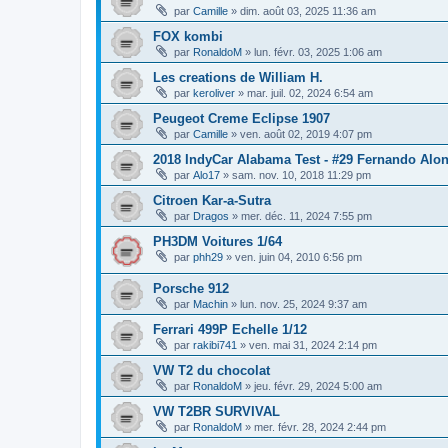
par
Camille
»
dim. août 03, 2025 11:36 am
FOX kombi
par
RonaldoM
»
lun. févr. 03, 2025 1:06 am
Les creations de William H.
par
keroliver
»
mar. juil. 02, 2024 6:54 am
Peugeot Creme Eclipse 1907
par
Camille
»
ven. août 02, 2019 4:07 pm
2018 IndyCar Alabama Test - #29 Fernando Alo
par
Alo17
»
sam. nov. 10, 2018 11:29 pm
Citroen Kar-a-Sutra
par
Dragos
»
mer. déc. 11, 2024 7:55 pm
PH3DM Voitures 1/64
par
phh29
»
ven. juin 04, 2010 6:56 pm
Porsche 912
par
Machin
»
lun. nov. 25, 2024 9:37 am
Ferrari 499P Echelle 1/12
par
rakibi741
»
ven. mai 31, 2024 2:14 pm
VW T2 du chocolat
par
RonaldoM
»
jeu. févr. 29, 2024 5:00 am
VW T2BR SURVIVAL
par
RonaldoM
»
mer. févr. 28, 2024 2:44 pm