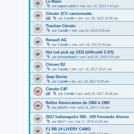
Le Mans
par
papercraft42
»
mar. oct. 31, 2023 4:41 pm
Citroën 2CV camionnette
par
Camille
»
dim. oct. 09, 2022 10:08 am
Traction Citroën
par
Camille
»
mer. mai 20, 2015 9:20 pm
Renault AG
par
Camille
»
mar. nov. 14, 2017 6:40 pm
Hot rod pick up 1932 (difficulté 2.5/5)
par
lucstanislash
»
ven. août 30, 2019 9:01 pm
Citroen B2
par
Camille
»
dim. oct. 15, 2017 10:27 am
Jeep Duriez
par
Camille
»
jeu. oct. 26, 2017 8:00 pm
Citroën C4F
par
Camille
»
jeu. août 10, 2017 10:46 pm
Belles Americaines de 1960 à 1980
par
phh29
»
ven. août 31, 2007 2:12 pm
2017 Indianapolis 500 - #29 Fernando Alonso
par
Alo17
»
jeu. mai 17, 2018 11:03 am
F1 RB 14 LIVERY CAMO
par
Dadas
»
lun. oct. 12, 2020 4:22 pm