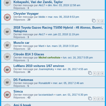
Kobayashi, Van der Zande, Taylor
Dernier message par
Alo17
«
dim. févr. 03, 2019 12:58 am
Réponses :
3
Chrysler Voyager
Dernier message par
bloblo
«
mar. nov. 06, 2018 8:53 pm
Réponses :
29
1
2
2018 Toyota Gazoo Racing TS050 Hybrid - #8 Alonso, Buemi,
Nakajima
Dernier message par
Alo17
«
ven. juin 22, 2018 11:19 pm
Réponses :
3
Muscle car
Dernier message par
Marti
«
lun. mars 19, 2018 3:33 pm
Réponses :
13
Citroën B14 3 Glaces
Dernier message par
Michel cerfvoliste
«
lun. oct. 16, 2017 5:05 pm
Réponses :
1
LeMans 2010 voitures 1/67 environ
Dernier message par
Joannephoky
«
mer. avr. 26, 2017 4:55 am
Réponses :
38
1
2
3
DS Fantomas
Dernier message par
RonaldoM
«
mer. avr. 05, 2017 2:46 am
Réponses :
5
Simca
Dernier message par
lucstanislash
«
sam. avr. 01, 2017 6:30 pm
Réponses :
43
1
2
3
Ami 6 break