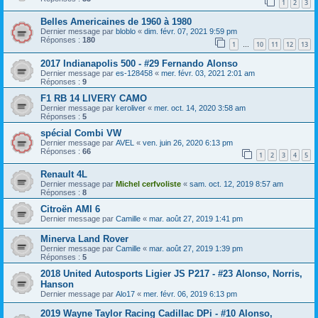
1
2
3
Belles Americaines de 1960 à 1980
Dernier message par
bloblo
«
dim. févr. 07, 2021 9:59 pm
Réponses :
180
1
10
11
12
13
…
2017 Indianapolis 500 - #29 Fernando Alonso
Dernier message par
es-128458
«
mer. févr. 03, 2021 2:01 am
Réponses :
9
F1 RB 14 LIVERY CAMO
Dernier message par
keroliver
«
mer. oct. 14, 2020 3:58 am
Réponses :
5
spécial Combi VW
Dernier message par
AVEL
«
ven. juin 26, 2020 6:13 pm
Réponses :
66
1
2
3
4
5
Renault 4L
Dernier message par
Michel cerfvoliste
«
sam. oct. 12, 2019 8:57 am
Réponses :
8
Citroën AMI 6
Dernier message par
Camille
«
mar. août 27, 2019 1:41 pm
Minerva Land Rover
Dernier message par
Camille
«
mar. août 27, 2019 1:39 pm
Réponses :
5
2018 United Autosports Ligier JS P217 - #23 Alonso, Norris,
Hanson
Dernier message par
Alo17
«
mer. févr. 06, 2019 6:13 pm
2019 Wayne Taylor Racing Cadillac DPi - #10 Alonso,