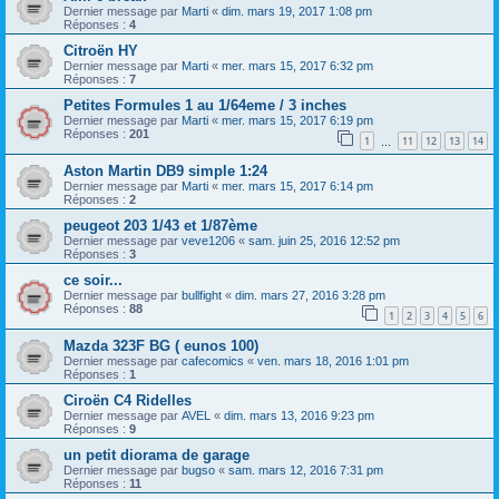
Dernier message par
Marti
«
dim. mars 19, 2017 1:08 pm
Réponses :
4
Citroën HY
Dernier message par
Marti
«
mer. mars 15, 2017 6:32 pm
Réponses :
7
Petites Formules 1 au 1/64eme / 3 inches
Dernier message par
Marti
«
mer. mars 15, 2017 6:19 pm
Réponses :
201
1
11
12
13
14
…
Aston Martin DB9 simple 1:24
Dernier message par
Marti
«
mer. mars 15, 2017 6:14 pm
Réponses :
2
peugeot 203 1/43 et 1/87ème
Dernier message par
veve1206
«
sam. juin 25, 2016 12:52 pm
Réponses :
3
ce soir...
Dernier message par
bullfight
«
dim. mars 27, 2016 3:28 pm
Réponses :
88
1
2
3
4
5
6
Mazda 323F BG ( eunos 100)
Dernier message par
cafecomics
«
ven. mars 18, 2016 1:01 pm
Réponses :
1
Ciroën C4 Ridelles
Dernier message par
AVEL
«
dim. mars 13, 2016 9:23 pm
Réponses :
9
un petit diorama de garage
Dernier message par
bugso
«
sam. mars 12, 2016 7:31 pm
Réponses :
11