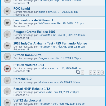
Dernier message par
Camille
«
jeu. sept. 04, 2025 7:58 am
Réponses :
9
FOX kombi
Dernier message par
bloblo
«
dim. juil. 27, 2025 5:36 pm
Réponses :
5
Les creations de William H.
Dernier message par
WillOhio
«
sam. févr. 15, 2025 10:31 pm
Réponses :
2
Peugeot Creme Eclipse 1907
Dernier message par
RonaldoM
«
lun. févr. 03, 2025 12:49 am
Réponses :
8
2018 IndyCar Alabama Test - #29 Fernando Alonso
Dernier message par
RonaldoM
«
lun. févr. 03, 2025 12:36 am
Réponses :
5
Citroen Kar-a-Sutra
Dernier message par
Dragos
«
mer. déc. 11, 2024 7:55 pm
PH3DM Voitures 1/64
Dernier message par
rendum
«
mar. déc. 10, 2024 8:41 pm
Réponses :
96
1
4
5
6
7
…
Porsche 912
Dernier message par
Machin
«
lun. nov. 25, 2024 9:37 am
Ferrari 499P Echelle 1/12
Dernier message par
Vicvic
«
dim. nov. 24, 2024 7:38 pm
Réponses :
1
VW T2 du chocolat
Dernier message par
RonaldoM
«
ven. mars 01, 2024 3:01 am