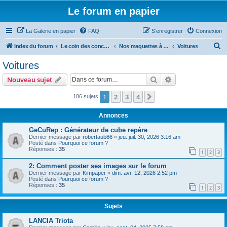
Le forum en papier
La Galerie en papier
FAQ
S’enregistrer
Connexion
R
Index du forum
Le coin des concepteurs
Nos maquettes à télécharger
Voitures
e
Voitures
c
Rechercher
Recherche avanc
Nouveau sujet
h
e
1
2
3
4
Suivante
186 sujets
r
Annonces
c
GeCuRep : Générateur de cube repère
h
Dernier message par
robertaub86
«
jeu. juil. 30, 2026 3:16 am
Posté dans
Pourquoi ce forum ?
e
Réponses :
35
1
2
3
r
2: Comment poster ses images sur le forum
Dernier message par
Kimpaper
«
dim. avr. 12, 2026 2:52 pm
Posté dans
Pourquoi ce forum ?
Réponses :
35
1
2
3
Sujets
LANCIA Triota