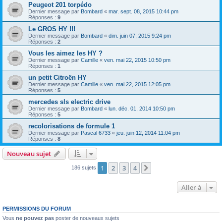
Peugeot 201 torpédo
Dernier message par
Bombard
«
mar. sept. 08, 2015 10:44 pm
Réponses :
9
Le GROS HY !!!
Dernier message par
Bombard
«
dim. juin 07, 2015 9:24 pm
Réponses :
2
Vous les aimez les HY ?
Dernier message par
Camille
«
ven. mai 22, 2015 10:50 pm
Réponses :
1
un petit Citroën HY
Dernier message par
Camille
«
ven. mai 22, 2015 12:05 pm
Réponses :
5
mercedes sls electric drive
Dernier message par
Bombard
«
lun. déc. 01, 2014 10:50 pm
Réponses :
5
recolorisations de formule 1
Dernier message par
Pascal 6733
«
jeu. juin 12, 2014 11:04 pm
Réponses :
8
Nouveau sujet
1
2
3
4
Suivante
186 sujets
Aller à
PERMISSIONS DU FORUM
Vous
ne pouvez pas
poster de nouveaux sujets