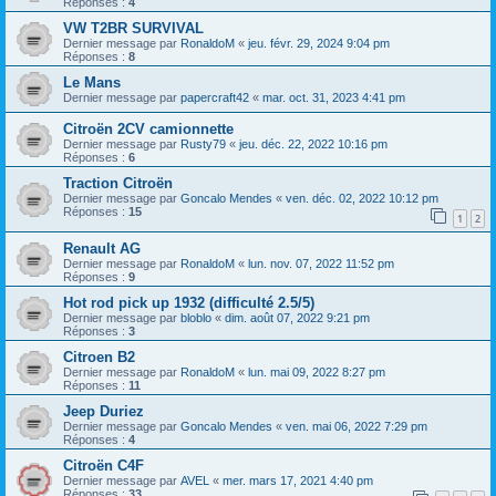
Réponses :
4
VW T2BR SURVIVAL
Dernier message par
RonaldoM
«
jeu. févr. 29, 2024 9:04 pm
Réponses :
8
Le Mans
Dernier message par
papercraft42
«
mar. oct. 31, 2023 4:41 pm
Citroën 2CV camionnette
Dernier message par
Rusty79
«
jeu. déc. 22, 2022 10:16 pm
Réponses :
6
Traction Citroën
Dernier message par
Goncalo Mendes
«
ven. déc. 02, 2022 10:12 pm
Réponses :
15
1
2
Renault AG
Dernier message par
RonaldoM
«
lun. nov. 07, 2022 11:52 pm
Réponses :
9
Hot rod pick up 1932 (difficulté 2.5/5)
Dernier message par
bloblo
«
dim. août 07, 2022 9:21 pm
Réponses :
3
Citroen B2
Dernier message par
RonaldoM
«
lun. mai 09, 2022 8:27 pm
Réponses :
11
Jeep Duriez
Dernier message par
Goncalo Mendes
«
ven. mai 06, 2022 7:29 pm
Réponses :
4
Citroën C4F
Dernier message par
AVEL
«
mer. mars 17, 2021 4:40 pm
Réponses :
33