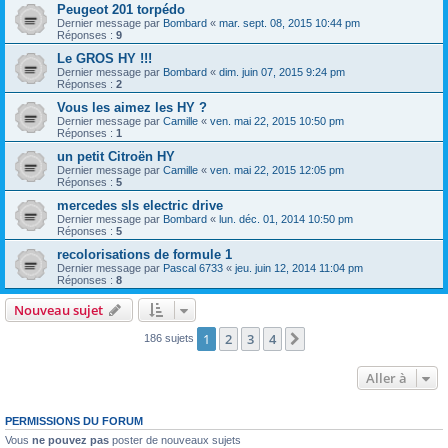
Peugeot 201 torpédo
Dernier message par
Bombard
«
mar. sept. 08, 2015 10:44 pm
Réponses :
9
Le GROS HY !!!
Dernier message par
Bombard
«
dim. juin 07, 2015 9:24 pm
Réponses :
2
Vous les aimez les HY ?
Dernier message par
Camille
«
ven. mai 22, 2015 10:50 pm
Réponses :
1
un petit Citroën HY
Dernier message par
Camille
«
ven. mai 22, 2015 12:05 pm
Réponses :
5
mercedes sls electric drive
Dernier message par
Bombard
«
lun. déc. 01, 2014 10:50 pm
Réponses :
5
recolorisations de formule 1
Dernier message par
Pascal 6733
«
jeu. juin 12, 2014 11:04 pm
Réponses :
8
Nouveau sujet
1
2
3
4
Suivante
186 sujets
Aller à
PERMISSIONS DU FORUM
Vous
ne pouvez pas
poster de nouveaux sujets