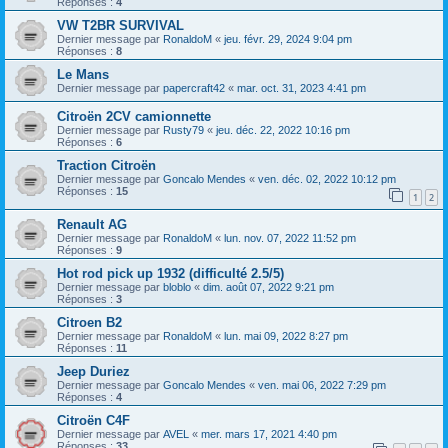
Réponses :
4
VW T2BR SURVIVAL
Dernier message par
RonaldoM
«
jeu. févr. 29, 2024 9:04 pm
Réponses :
8
Le Mans
Dernier message par
papercraft42
«
mar. oct. 31, 2023 4:41 pm
Citroën 2CV camionnette
Dernier message par
Rusty79
«
jeu. déc. 22, 2022 10:16 pm
Réponses :
6
Traction Citroën
Dernier message par
Goncalo Mendes
«
ven. déc. 02, 2022 10:12 pm
Réponses :
15
1
2
Renault AG
Dernier message par
RonaldoM
«
lun. nov. 07, 2022 11:52 pm
Réponses :
9
Hot rod pick up 1932 (difficulté 2.5/5)
Dernier message par
bloblo
«
dim. août 07, 2022 9:21 pm
Réponses :
3
Citroen B2
Dernier message par
RonaldoM
«
lun. mai 09, 2022 8:27 pm
Réponses :
11
Jeep Duriez
Dernier message par
Goncalo Mendes
«
ven. mai 06, 2022 7:29 pm
Réponses :
4
Citroën C4F
Dernier message par
AVEL
«
mer. mars 17, 2021 4:40 pm
Réponses :
33