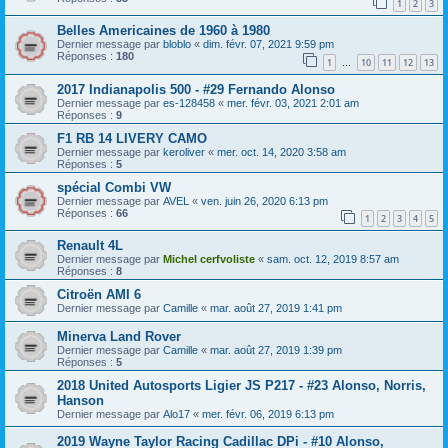
1
2
3
Belles Americaines de 1960 à 1980
Dernier message par
bloblo
«
dim. févr. 07, 2021 9:59 pm
Réponses :
180
1
10
11
12
13
…
2017 Indianapolis 500 - #29 Fernando Alonso
Dernier message par
es-128458
«
mer. févr. 03, 2021 2:01 am
Réponses :
9
F1 RB 14 LIVERY CAMO
Dernier message par
keroliver
«
mer. oct. 14, 2020 3:58 am
Réponses :
5
spécial Combi VW
Dernier message par
AVEL
«
ven. juin 26, 2020 6:13 pm
Réponses :
66
1
2
3
4
5
Renault 4L
Dernier message par
Michel cerfvoliste
«
sam. oct. 12, 2019 8:57 am
Réponses :
8
Citroën AMI 6
Dernier message par
Camille
«
mar. août 27, 2019 1:41 pm
Minerva Land Rover
Dernier message par
Camille
«
mar. août 27, 2019 1:39 pm
Réponses :
5
2018 United Autosports Ligier JS P217 - #23 Alonso, Norris,
Hanson
Dernier message par
Alo17
«
mer. févr. 06, 2019 6:13 pm
2019 Wayne Taylor Racing Cadillac DPi - #10 Alonso,