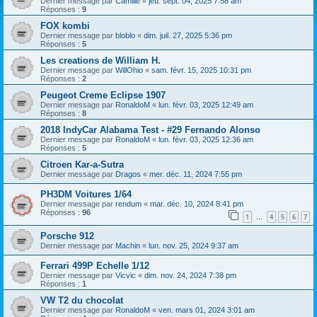
Dernier message par
Camille
«
jeu. sept. 04, 2025 7:58 am
Réponses :
9
FOX kombi
Dernier message par
bloblo
«
dim. juil. 27, 2025 5:36 pm
Réponses :
5
Les creations de William H.
Dernier message par
WillOhio
«
sam. févr. 15, 2025 10:31 pm
Réponses :
2
Peugeot Creme Eclipse 1907
Dernier message par
RonaldoM
«
lun. févr. 03, 2025 12:49 am
Réponses :
8
2018 IndyCar Alabama Test - #29 Fernando Alonso
Dernier message par
RonaldoM
«
lun. févr. 03, 2025 12:36 am
Réponses :
5
Citroen Kar-a-Sutra
Dernier message par
Dragos
«
mer. déc. 11, 2024 7:55 pm
PH3DM Voitures 1/64
Dernier message par
rendum
«
mar. déc. 10, 2024 8:41 pm
Réponses :
96
1
4
5
6
7
…
Porsche 912
Dernier message par
Machin
«
lun. nov. 25, 2024 9:37 am
Ferrari 499P Echelle 1/12
Dernier message par
Vicvic
«
dim. nov. 24, 2024 7:38 pm
Réponses :
1
VW T2 du chocolat
Dernier message par
RonaldoM
«
ven. mars 01, 2024 3:01 am