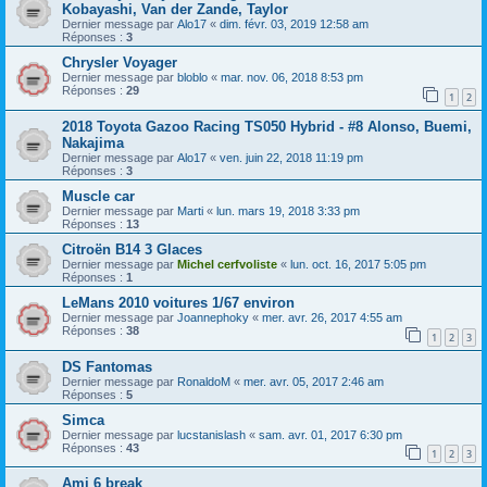
Kobayashi, Van der Zande, Taylor
Dernier message par
Alo17
«
dim. févr. 03, 2019 12:58 am
Réponses :
3
Chrysler Voyager
Dernier message par
bloblo
«
mar. nov. 06, 2018 8:53 pm
Réponses :
29
1
2
2018 Toyota Gazoo Racing TS050 Hybrid - #8 Alonso, Buemi,
Nakajima
Dernier message par
Alo17
«
ven. juin 22, 2018 11:19 pm
Réponses :
3
Muscle car
Dernier message par
Marti
«
lun. mars 19, 2018 3:33 pm
Réponses :
13
Citroën B14 3 Glaces
Dernier message par
Michel cerfvoliste
«
lun. oct. 16, 2017 5:05 pm
Réponses :
1
LeMans 2010 voitures 1/67 environ
Dernier message par
Joannephoky
«
mer. avr. 26, 2017 4:55 am
Réponses :
38
1
2
3
DS Fantomas
Dernier message par
RonaldoM
«
mer. avr. 05, 2017 2:46 am
Réponses :
5
Simca
Dernier message par
lucstanislash
«
sam. avr. 01, 2017 6:30 pm
Réponses :
43
1
2
3
Ami 6 break