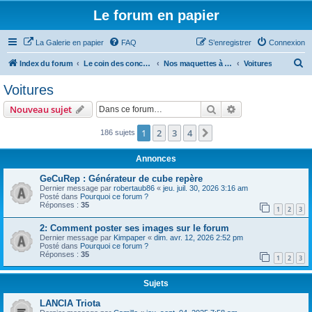
Le forum en papier
La Galerie en papier
FAQ
S’enregistrer
Connexion
R
Index du forum
Le coin des concepteurs
Nos maquettes à télécharger
Voitures
e
Voitures
c
Rechercher
Recherche avanc
Nouveau sujet
h
e
1
2
3
4
Suivante
186 sujets
r
Annonces
c
GeCuRep : Générateur de cube repère
h
Dernier message par
robertaub86
«
jeu. juil. 30, 2026 3:16 am
Posté dans
Pourquoi ce forum ?
e
Réponses :
35
1
2
3
r
2: Comment poster ses images sur le forum
Dernier message par
Kimpaper
«
dim. avr. 12, 2026 2:52 pm
Posté dans
Pourquoi ce forum ?
Réponses :
35
1
2
3
Sujets
LANCIA Triota