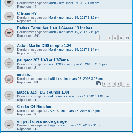
Dernier message par
Marti
«
dim. mars 19, 2017 1:08 pm
Réponses :
4
Citroën HY
Dernier message par
Marti
«
mer. mars 15, 2017 6:32 pm
Réponses :
7
Petites Formules 1 au 1/64eme / 3 inches
Dernier message par
Marti
«
mer. mars 15, 2017 6:19 pm
Réponses :
201
1
11
12
13
14
…
Aston Martin DB9 simple 1:24
Dernier message par
Marti
«
mer. mars 15, 2017 6:14 pm
Réponses :
2
peugeot 203 1/43 et 1/87ème
Dernier message par
veve1206
«
sam. juin 25, 2016 12:52 pm
Réponses :
3
ce soir...
Dernier message par
bullfight
«
dim. mars 27, 2016 3:28 pm
Réponses :
88
1
2
3
4
5
6
Mazda 323F BG ( eunos 100)
Dernier message par
cafecomics
«
ven. mars 18, 2016 1:01 pm
Réponses :
1
Ciroën C4 Ridelles
Dernier message par
AVEL
«
dim. mars 13, 2016 9:23 pm
Réponses :
9
un petit diorama de garage
Dernier message par
bugso
«
sam. mars 12, 2016 7:31 pm
Réponses :
11