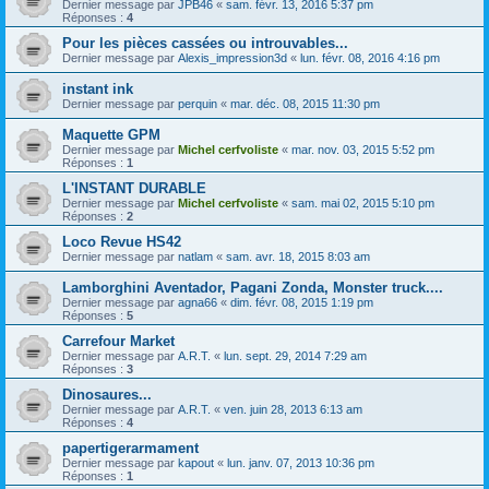
Dernier message par
JPB46
«
sam. févr. 13, 2016 5:37 pm
Réponses :
4
Pour les pièces cassées ou introuvables...
Dernier message par
Alexis_impression3d
«
lun. févr. 08, 2016 4:16 pm
instant ink
Dernier message par
perquin
«
mar. déc. 08, 2015 11:30 pm
Maquette GPM
Dernier message par
Michel cerfvoliste
«
mar. nov. 03, 2015 5:52 pm
Réponses :
1
L'INSTANT DURABLE
Dernier message par
Michel cerfvoliste
«
sam. mai 02, 2015 5:10 pm
Réponses :
2
Loco Revue HS42
Dernier message par
natlam
«
sam. avr. 18, 2015 8:03 am
Lamborghini Aventador, Pagani Zonda, Monster truck....
Dernier message par
agna66
«
dim. févr. 08, 2015 1:19 pm
Réponses :
5
Carrefour Market
Dernier message par
A.R.T.
«
lun. sept. 29, 2014 7:29 am
Réponses :
3
Dinosaures...
Dernier message par
A.R.T.
«
ven. juin 28, 2013 6:13 am
Réponses :
4
papertigerarmament
Dernier message par
kapout
«
lun. janv. 07, 2013 10:36 pm
Réponses :
1