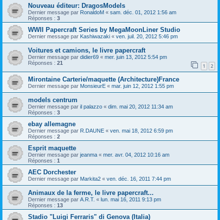
Nouveau éditeur: DragosModels
Dernier message par
RonaldoM
«
sam. déc. 01, 2012 1:56 am
Réponses :
3
WWII Papercraft Series by MegaMoonLiner Studio
Dernier message par
Kashiwazaki
«
ven. juil. 20, 2012 5:46 pm
Voitures et camions, le livre papercraft
Dernier message par
didier69
«
mer. juin 13, 2012 5:54 pm
Réponses :
21
1
2
Mirontaine Carterie/maquette (Architecture)France
Dernier message par
MonsieurE
«
mar. juin 12, 2012 1:55 pm
models centrum
Dernier message par
il palazzo
«
dim. mai 20, 2012 11:34 am
Réponses :
3
ebay allemagne
Dernier message par
R.DAUNE
«
ven. mai 18, 2012 6:59 pm
Réponses :
2
Esprit maquette
Dernier message par
jeanma
«
mer. avr. 04, 2012 10:16 am
Réponses :
1
AEC Dorchester
Dernier message par
Markita2
«
ven. déc. 16, 2011 7:44 pm
Animaux de la ferme, le livre papercraft...
Dernier message par
A.R.T.
«
lun. mai 16, 2011 9:13 pm
Réponses :
13
Stadio "Luigi Ferraris" di Genova (Italia)