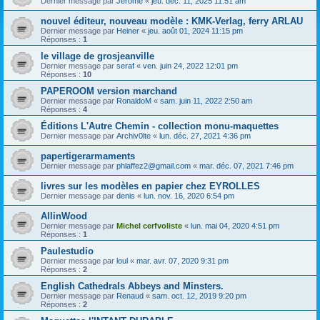
Dernier message par
Jérôme
«
jeu. déc. 11, 2025 11:51 am
nouvel éditeur, nouveau modèle : KMK-Verlag, ferry ARLAU
Dernier message par
Heiner
«
jeu. août 01, 2024 11:15 pm
Réponses :
1
le village de grosjeanville
Dernier message par
seraf
«
ven. juin 24, 2022 12:01 pm
Réponses :
10
PAPEROOM version marchand
Dernier message par
RonaldoM
«
sam. juin 11, 2022 2:50 am
Réponses :
4
Éditions L'Autre Chemin - collection monu-maquettes
Dernier message par
Archiv0lte
«
lun. déc. 27, 2021 4:36 pm
papertigerarmaments
Dernier message par
phlaffez2@gmail.com
«
mar. déc. 07, 2021 7:46 pm
livres sur les modèles en papier chez EYROLLES
Dernier message par
denis
«
lun. nov. 16, 2020 6:54 pm
AllinWood
Dernier message par
Michel cerfvoliste
«
lun. mai 04, 2020 4:51 pm
Réponses :
1
Paulestudio
Dernier message par
loul
«
mar. avr. 07, 2020 9:31 pm
Réponses :
2
English Cathedrals Abbeys and Minsters.
Dernier message par
Renaud
«
sam. oct. 12, 2019 9:20 pm
Réponses :
2