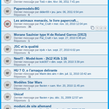
Dernier message par
Totò
«
dim. févr. 06, 2011 7:41 pm
Papermodels-BG
Dernier message par
didier69
«
jeu. janv. 06, 2011 6:54 pm
Réponses :
6
Les animaux menacés, le livre papercraft...
Dernier message par
Pat_Craft
«
mer. nov. 10, 2010 12:04 pm
Réponses :
35
1
2
3
Morane Saulnier type H de Roland Garros (1913)
Dernier message par
Pat_Craft
«
lun. sept. 27, 2010 9:48 pm
Réponses :
1
JSC et la qualité
Dernier message par
irjvik
«
lun. sept. 27, 2010 6:02 pm
Réponses :
5
New!!! - Model-kom - 2k12 KUb 1:16
Dernier message par
kok007
«
dim. sept. 19, 2010 3:39 pm
Réponses :
4
HU ? O_o l'arnaque delirante
Dernier message par
Marin des airs
«
dim. juil. 11, 2010 10:42 am
Réponses :
11
Modèles Star Wars
Dernier message par
flavien
«
sam. févr. 20, 2010 11:45 pm
Réponses :
3
Unicef
Dernier message par
flavien
«
jeu. déc. 31, 2009 12:57 am
Réponses :
1
moduni.de site allemand