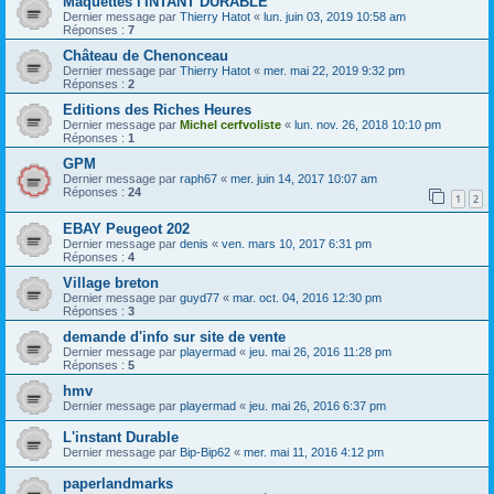
Maquettes l'INTANT DURABLE
Dernier message par
Thierry Hatot
«
lun. juin 03, 2019 10:58 am
Réponses :
7
Château de Chenonceau
Dernier message par
Thierry Hatot
«
mer. mai 22, 2019 9:32 pm
Réponses :
2
Editions des Riches Heures
Dernier message par
Michel cerfvoliste
«
lun. nov. 26, 2018 10:10 pm
Réponses :
1
GPM
Dernier message par
raph67
«
mer. juin 14, 2017 10:07 am
Réponses :
24
1
2
EBAY Peugeot 202
Dernier message par
denis
«
ven. mars 10, 2017 6:31 pm
Réponses :
4
Village breton
Dernier message par
guyd77
«
mar. oct. 04, 2016 12:30 pm
Réponses :
3
demande d'info sur site de vente
Dernier message par
playermad
«
jeu. mai 26, 2016 11:28 pm
Réponses :
5
hmv
Dernier message par
playermad
«
jeu. mai 26, 2016 6:37 pm
L'instant Durable
Dernier message par
Bip-Bip62
«
mer. mai 11, 2016 4:12 pm
paperlandmarks