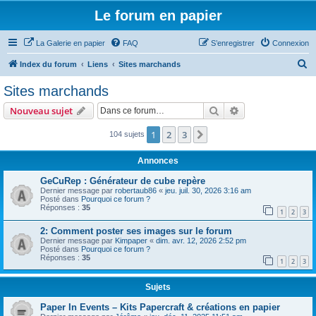
Le forum en papier
La Galerie en papier
FAQ
S’enregistrer
Connexion
R
Index du forum
Liens
Sites marchands
e
Sites marchands
c
Rechercher
Recherche avanc
Nouveau sujet
h
e
1
2
3
Suivante
104 sujets
r
Annonces
c
GeCuRep : Générateur de cube repère
h
Dernier message par
robertaub86
«
jeu. juil. 30, 2026 3:16 am
Posté dans
Pourquoi ce forum ?
e
Réponses :
35
1
2
3
r
2: Comment poster ses images sur le forum
Dernier message par
Kimpaper
«
dim. avr. 12, 2026 2:52 pm
Posté dans
Pourquoi ce forum ?
Réponses :
35
1
2
3
Sujets
Paper In Events – Kits Papercraft & créations en papier