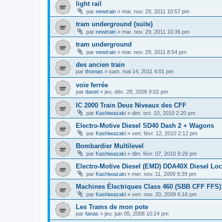
light rail
par
newtrain
»
mar. nov. 29, 2011 10:57 pm
tram underground (suite)
par
newtrain
»
mar. nov. 29, 2011 10:36 pm
tram underground
par
newtrain
»
mar. nov. 29, 2011 8:54 pm
des ancien train
par
thomas
»
sam. mai 14, 2011 4:01 pm
voie ferrée
par
danet
»
jeu. déc. 28, 2006 9:02 pm
IC 2000 Train Deux Niveaux des CFF
par
Kashiwazaki
»
dim. oct. 10, 2010 2:20 pm
Electro-Motive Diesel SD40 Dash 2 + Wagons
par
Kashiwazaki
»
ven. févr. 12, 2010 2:12 pm
Bombardier Multilevel
par
Kashiwazaki
»
dim. févr. 07, 2010 9:29 pm
Electro-Motive Diesel (EMD) DDA40X Diesel Lo
par
Kashiwazaki
»
mer. nov. 11, 2009 9:39 pm
Machines Électriques Class 460 (SBB CFF FFS)
par
Kashiwazaki
»
ven. nov. 20, 2009 6:16 pm
Les Trams de mon pote
par
fanas
»
jeu. juin 05, 2008 10:24 pm