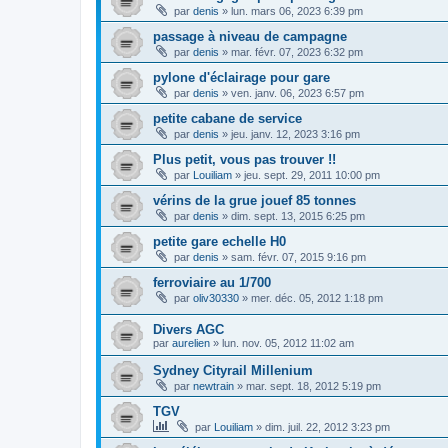
par
denis
»
lun. mars 06, 2023 6:39 pm
passage à niveau de campagne
par
denis
»
mar. févr. 07, 2023 6:32 pm
pylone d'éclairage pour gare
par
denis
»
ven. janv. 06, 2023 6:57 pm
petite cabane de service
par
denis
»
jeu. janv. 12, 2023 3:16 pm
Plus petit, vous pas trouver !!
par
Louiliam
»
jeu. sept. 29, 2011 10:00 pm
vérins de la grue jouef 85 tonnes
par
denis
»
dim. sept. 13, 2015 6:25 pm
petite gare echelle H0
par
denis
»
sam. févr. 07, 2015 9:16 pm
ferroviaire au 1/700
par
oliv30330
»
mer. déc. 05, 2012 1:18 pm
Divers AGC
par
aurelien
»
lun. nov. 05, 2012 11:02 am
Sydney Cityrail Millenium
par
newtrain
»
mar. sept. 18, 2012 5:19 pm
TGV
par
Louiliam
»
dim. juil. 22, 2012 3:23 pm