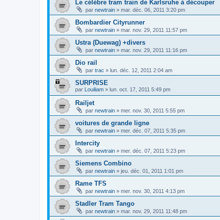
Le célébre tram train de Karlsruhe à découper
par
newtrain
»
mar. déc. 06, 2011 3:20 pm
Bombardier Cityrunner
par
newtrain
»
mar. nov. 29, 2011 11:57 pm
Ustra (Duewag) +divers
par
newtrain
»
mar. nov. 29, 2011 11:16 pm
Dio rail
par
trac
»
lun. déc. 12, 2011 2:04 am
SURPRISE
par
Louiliam
»
lun. oct. 17, 2011 5:49 pm
Railjet
par
newtrain
»
mer. nov. 30, 2011 5:55 pm
voitures de grande ligne
par
newtrain
»
mer. déc. 07, 2011 5:35 pm
Intercity
par
newtrain
»
mer. déc. 07, 2011 5:23 pm
Siemens Combino
par
newtrain
»
jeu. déc. 01, 2011 1:01 pm
Rame TFS
par
newtrain
»
mer. nov. 30, 2011 4:13 pm
Stadler Tram Tango
par
newtrain
»
mar. nov. 29, 2011 11:48 pm