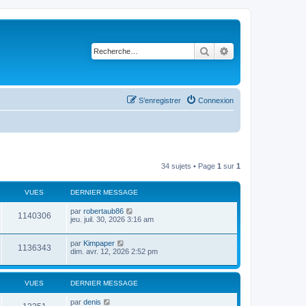
Rechercher
Recherche avancé
S’enregistrer
Connexion
34 sujets • Page
1
sur
1
VUES
DERNIER MESSAGE
par
robertaub86
1140306
jeu. juil. 30, 2026 3:16 am
par
Kimpaper
1136343
dim. avr. 12, 2026 2:52 pm
VUES
DERNIER MESSAGE
par
denis