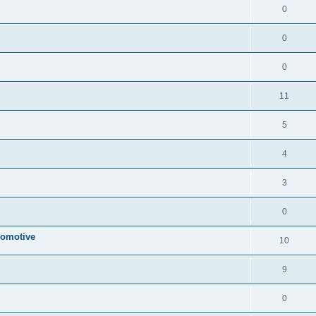
0
0
0
11
5
4
3
0
comotive
10
9
0