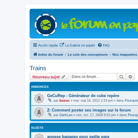
Accès rapide
La Galerie en papier
FAQ
Index du forum
Le coin des concepteurs
Nos maquettes 
Trains
Recher
Re
Nouveau sujet
ANNONCES
GeCuRep : Générateur de cube repère
par
buzuc
»
mer. mai 16, 2012 2:33 pm
» dans
Pourquoi
2: Comment poster ses images sur le forum
par
DarkLan
»
ven. oct. 17, 2008 9:53 pm
» dans
Pourqu
SUJETS
annexe bagages pour petite gare