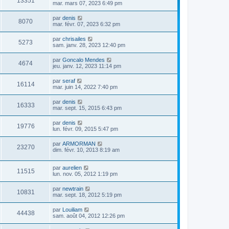
13351
mar. mars 07, 2023 6:49 pm
par
denis
8070
mar. févr. 07, 2023 6:32 pm
par
chrisailes
5273
sam. janv. 28, 2023 12:40 pm
par
Goncalo Mendes
4674
jeu. janv. 12, 2023 11:14 pm
par
seraf
16114
mar. juin 14, 2022 7:40 pm
par
denis
16333
mar. sept. 15, 2015 6:43 pm
par
denis
19776
lun. févr. 09, 2015 5:47 pm
par
ARMORMAN
23270
dim. févr. 10, 2013 8:19 am
par
aurelien
11515
lun. nov. 05, 2012 1:19 pm
par
newtrain
10831
mar. sept. 18, 2012 5:19 pm
par
Louiliam
44438
sam. août 04, 2012 12:26 pm