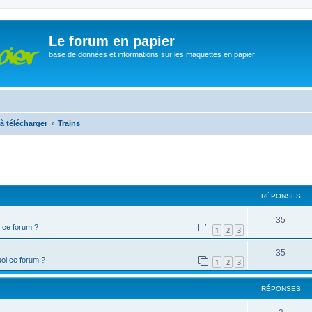
Le forum en papier
base de données et informations sur les maquettes en papier
à télécharger
Trains
cher
cherche avancée
RÉPONSES
35
 ce forum ?
1
2
3
35
oi ce forum ?
1
2
3
RÉPONSES