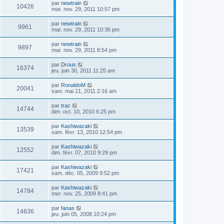
par
newtrain
10426
mar. nov. 29, 2011 10:57 pm
par
newtrain
9961
mar. nov. 29, 2011 10:36 pm
par
newtrain
9897
mar. nov. 29, 2011 8:54 pm
par
Drous
16374
jeu. juin 30, 2011 11:25 am
par
RonaldoM
20041
sam. mai 21, 2011 2:16 am
par
trac
14744
dim. oct. 10, 2010 6:25 pm
par
Kashiwazaki
13539
sam. févr. 13, 2010 12:54 pm
par
Kashiwazaki
12552
dim. févr. 07, 2010 9:29 pm
par
Kashiwazaki
17421
sam. déc. 05, 2009 9:52 pm
par
Kashiwazaki
14784
mer. nov. 25, 2009 8:41 pm
par
fanas
14836
jeu. juin 05, 2008 10:24 pm