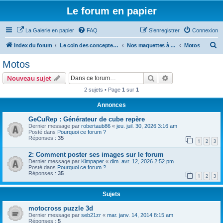
Le forum en papier
La Galerie en papier
FAQ
S’enregistrer
Connexion
R
Index du forum
Le coin des concepteurs
Nos maquettes à télécharger
Motos
e
Motos
c
Rechercher
Recherche avanc
Nouveau sujet
h
2 sujets • Page
1
sur
1
e
Annonces
r
c
GeCuRep : Générateur de cube repère
Dernier message par
robertaub86
«
jeu. juil. 30, 2026 3:16 am
h
Posté dans
Pourquoi ce forum ?
Réponses :
35
e
1
2
3
r
2: Comment poster ses images sur le forum
Dernier message par
Kimpaper
«
dim. avr. 12, 2026 2:52 pm
Posté dans
Pourquoi ce forum ?
Réponses :
35
1
2
3
Sujets
motocross puzzle 3d
Dernier message par
seb21zr
«
mar. janv. 14, 2014 8:15 am
Réponses :
5