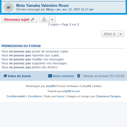
Moto Yamaha Valentino Rossi
Dernier message par
filbug
«
jeu. avr. 12, 2007 11:17 pm
Nouveau sujet
2 sujets • Page
1
sur
1
Aller à
PERMISSIONS DU FORUM
Vous
ne pouvez pas
poster de nouveaux sujets
Vous
ne pouvez pas
répondre aux sujets
Vous
ne pouvez pas
modifier vos messages
Vous
ne pouvez pas
supprimer vos messages
Vous
ne pouvez pas
joindre des fichiers
Index du forum
Nous contacter
Heures au format
UTC+02:00
Développé par
phpBB
® Forum Software © phpBB Limited
Traduit par
phpBB-fr.com
Confidentialité
|
Conditions
| Style par
buzuc
| Images et design par
Calamansi Designs