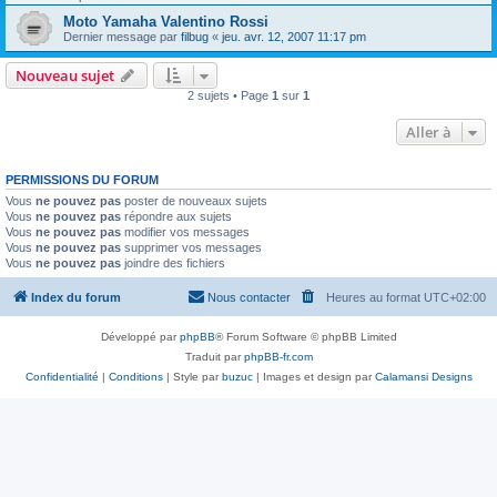
Moto Yamaha Valentino Rossi
Dernier message par
filbug
«
jeu. avr. 12, 2007 11:17 pm
Nouveau sujet
2 sujets • Page
1
sur
1
Aller à
PERMISSIONS DU FORUM
Vous
ne pouvez pas
poster de nouveaux sujets
Vous
ne pouvez pas
répondre aux sujets
Vous
ne pouvez pas
modifier vos messages
Vous
ne pouvez pas
supprimer vos messages
Vous
ne pouvez pas
joindre des fichiers
Index du forum
Nous contacter
Heures au format
UTC+02:00
Développé par
phpBB
® Forum Software © phpBB Limited
Traduit par
phpBB-fr.com
Confidentialité
|
Conditions
| Style par
buzuc
| Images et design par
Calamansi Designs