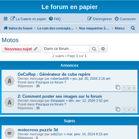
Le forum en papier
La Galerie en papier
FAQ
S’enregistrer
Connexion
R
Index du forum
Le coin des concepteurs
Nos maquettes à télécharger
Motos
e
Motos
c
Rechercher
Recherche avanc
Nouveau sujet
h
2 sujets • Page
1
sur
1
e
Annonces
r
c
GeCuRep : Générateur de cube repère
Dernier message par
robertaub86
«
jeu. juil. 30, 2026 3:16 am
h
Posté dans
Pourquoi ce forum ?
Réponses :
35
e
1
2
3
r
2: Comment poster ses images sur le forum
Dernier message par
Kimpaper
«
dim. avr. 12, 2026 2:52 pm
Posté dans
Pourquoi ce forum ?
Réponses :
35
1
2
3
Sujets
motocross puzzle 3d
Dernier message par
seb21zr
«
mar. janv. 14, 2014 8:15 am
Réponses :
5