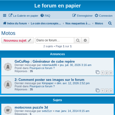
Le forum en papier
La Galerie en papier
FAQ
S’enregistrer
Connexion
R
Index du forum
Le coin des concepteurs
Nos maquettes à télécharger
Motos
e
Motos
c
Rechercher
Recherche avanc
Nouveau sujet
h
2 sujets • Page
1
sur
1
e
Annonces
r
c
GeCuRep : Générateur de cube repère
Dernier message par
robertaub86
«
jeu. juil. 30, 2026 3:16 am
h
Posté dans
Pourquoi ce forum ?
Réponses :
35
e
1
2
3
r
2: Comment poster ses images sur le forum
Dernier message par
Kimpaper
«
dim. avr. 12, 2026 2:52 pm
Posté dans
Pourquoi ce forum ?
Réponses :
35
1
2
3
Sujets
motocross puzzle 3d
Dernier message par
seb21zr
«
mar. janv. 14, 2014 8:15 am
Réponses :
5