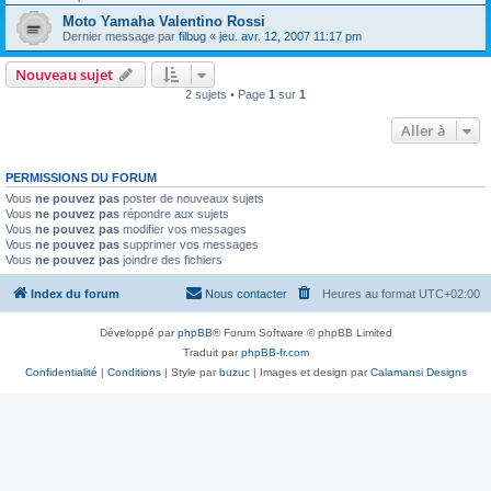
Moto Yamaha Valentino Rossi
Dernier message par
filbug
«
jeu. avr. 12, 2007 11:17 pm
Nouveau sujet
2 sujets • Page
1
sur
1
Aller à
PERMISSIONS DU FORUM
Vous
ne pouvez pas
poster de nouveaux sujets
Vous
ne pouvez pas
répondre aux sujets
Vous
ne pouvez pas
modifier vos messages
Vous
ne pouvez pas
supprimer vos messages
Vous
ne pouvez pas
joindre des fichiers
Index du forum
Nous contacter
Heures au format
UTC+02:00
Développé par
phpBB
® Forum Software © phpBB Limited
Traduit par
phpBB-fr.com
Confidentialité
|
Conditions
| Style par
buzuc
| Images et design par
Calamansi Designs