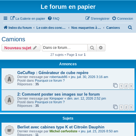
Le forum en papier
La Galerie en papier
FAQ
S’enregistrer
Connexion
R
Index du forum
Le coin des concepteurs
Nos maquettes à télécharger
Camions
e
Camions
c
Rechercher
Recherche avanc
Nouveau sujet
h
27 sujets • Page
1
sur
1
e
Annonces
r
c
GeCuRep : Générateur de cube repère
Dernier message par
robertaub86
«
jeu. juil. 30, 2026 3:16 am
h
Posté dans
Pourquoi ce forum ?
Réponses :
35
e
1
2
3
r
2: Comment poster ses images sur le forum
Dernier message par
Kimpaper
«
dim. avr. 12, 2026 2:52 pm
Posté dans
Pourquoi ce forum ?
Réponses :
35
1
2
3
Sujets
Berliet avec cabines type K et Citroën Dauphin
Dernier message par
Michel cerfvoliste
«
jeu. juil. 23, 2026 8:50 am
Réponses :
11