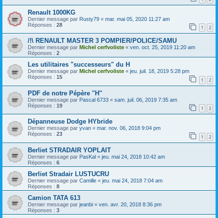
Renault 1000KG
Dernier message par
Rusty79
«
mar. mai 05, 2020 11:27 am
Réponses :
28
1
2
/!\ RENAULT MASTER 3 POMPIER/POLICE/SAMU
Dernier message par
Michel cerfvoliste
«
ven. oct. 25, 2019 11:20 am
Réponses :
2
Les utilitaires "successeurs" du H
Dernier message par
Michel cerfvoliste
«
jeu. juil. 18, 2019 5:28 pm
Réponses :
15
1
2
PDF de notre Pépère ''H''
Dernier message par
Pascal 6733
«
sam. juil. 06, 2019 7:35 am
Réponses :
19
1
2
Dépanneuse Dodge HYbride
Dernier message par
yvan
«
mar. nov. 06, 2018 9:04 pm
Réponses :
23
1
2
Berliet STRADAIR YOPLAIT
Dernier message par
PasKal
«
jeu. mai 24, 2018 10:42 am
Réponses :
6
Berliet Stradair LUSTUCRU
Dernier message par
Camille
«
jeu. mai 24, 2018 7:04 am
Réponses :
8
Camion TATA 613
Dernier message par
jeanbi
«
ven. avr. 20, 2018 8:36 pm
Réponses :
3