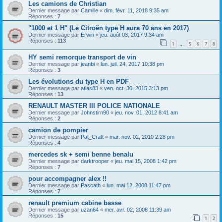
Les camions de Christian
Dernier message par
Camille
«
dim. févr. 11, 2018 9:35 am
Réponses :
7
"1000 et 1 H" (Le Citroën type H aura 70 ans en 2017)
Dernier message par
Erwin
«
jeu. août 03, 2017 9:34 am
Réponses :
113
1
5
6
7
8
…
HY semi remorque transport de vin
Dernier message par
jeanbi
«
lun. juil. 24, 2017 10:38 pm
Réponses :
3
Les évolutions du type H en PDF
Dernier message par
atlas83
«
ven. oct. 30, 2015 3:13 pm
Réponses :
13
RENAULT MASTER III POLICE NATIONALE
Dernier message par
Johnstirn90
«
jeu. nov. 01, 2012 8:41 am
Réponses :
2
camion de pompier
Dernier message par
Pat_Craft
«
mar. nov. 02, 2010 2:28 pm
Réponses :
4
mercedes sk + semi benne benalu
Dernier message par
darktrooper
«
jeu. mai 15, 2008 1:42 pm
Réponses :
7
pour accompagner alex !!
Dernier message par
Pascath
«
lun. mai 12, 2008 11:47 pm
Réponses :
7
renault premium cabine basse
Dernier message par
uzan64
«
mer. avr. 02, 2008 11:39 am
Réponses :
15
1
2