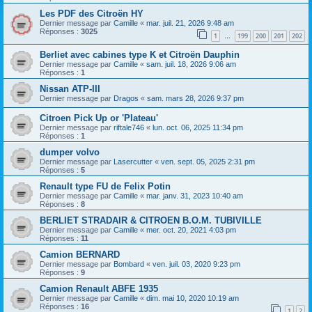
Les PDF des Citroën HY
Dernier message par
Camille
«
mar. juil. 21, 2026 9:48 am
Réponses :
3025
1
199
200
201
202
…
Berliet avec cabines type K et Citroën Dauphin
Dernier message par
Camille
«
sam. juil. 18, 2026 9:06 am
Réponses :
1
Nissan ATP-III
Dernier message par
Dragos
«
sam. mars 28, 2026 9:37 pm
Citroen Pick Up or 'Plateau'
Dernier message par
riftale746
«
lun. oct. 06, 2025 11:34 pm
Réponses :
1
dumper volvo
Dernier message par
Lasercutter
«
ven. sept. 05, 2025 2:31 pm
Réponses :
5
Renault type FU de Felix Potin
Dernier message par
Camille
«
mar. janv. 31, 2023 10:40 am
Réponses :
8
BERLIET STRADAIR & CITROEN B.O.M. TUBIVILLE
Dernier message par
Camille
«
mer. oct. 20, 2021 4:03 pm
Réponses :
11
Camion BERNARD
Dernier message par
Bombard
«
ven. juil. 03, 2020 9:23 pm
Réponses :
9
Camion Renault ABFE 1935
Dernier message par
Camille
«
dim. mai 10, 2020 10:19 am
Réponses :
16
1
2