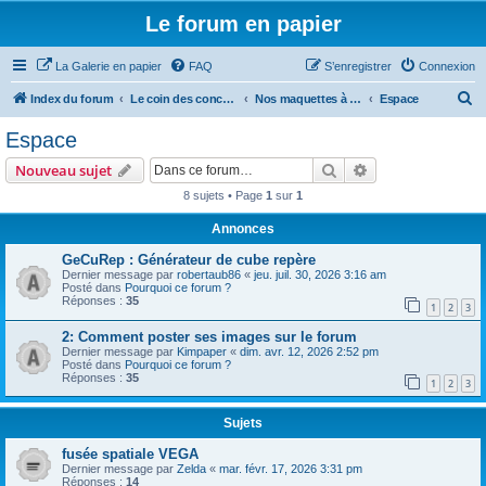
Le forum en papier
La Galerie en papier
FAQ
S’enregistrer
Connexion
R
Index du forum
Le coin des concepteurs
Nos maquettes à télécharger
Espace
e
Espace
c
Rechercher
Recherche avanc
Nouveau sujet
h
8 sujets • Page
1
sur
1
e
Annonces
r
c
GeCuRep : Générateur de cube repère
Dernier message par
robertaub86
«
jeu. juil. 30, 2026 3:16 am
h
Posté dans
Pourquoi ce forum ?
Réponses :
35
e
1
2
3
r
2: Comment poster ses images sur le forum
Dernier message par
Kimpaper
«
dim. avr. 12, 2026 2:52 pm
Posté dans
Pourquoi ce forum ?
Réponses :
35
1
2
3
Sujets
fusée spatiale VEGA
Dernier message par
Zelda
«
mar. févr. 17, 2026 3:31 pm
Réponses :
14