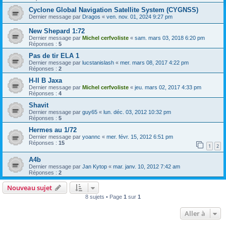
Cyclone Global Navigation Satellite System (CYGNSS)
Dernier message par
Dragos
«
ven. nov. 01, 2024 9:27 pm
New Shepard 1:72
Dernier message par
Michel cerfvoliste
«
sam. mars 03, 2018 6:20 pm
Réponses :
5
Pas de tir ELA 1
Dernier message par
lucstanislash
«
mer. mars 08, 2017 4:22 pm
Réponses :
2
H-II B Jaxa
Dernier message par
Michel cerfvoliste
«
jeu. mars 02, 2017 4:33 pm
Réponses :
4
Shavit
Dernier message par
guy65
«
lun. déc. 03, 2012 10:32 pm
Réponses :
5
Hermes au 1/72
Dernier message par
yoannc
«
mer. févr. 15, 2012 6:51 pm
Réponses :
15
1
2
A4b
Dernier message par
Jan Kytop
«
mar. janv. 10, 2012 7:42 am
Réponses :
2
Nouveau sujet
8 sujets • Page
1
sur
1
Aller à