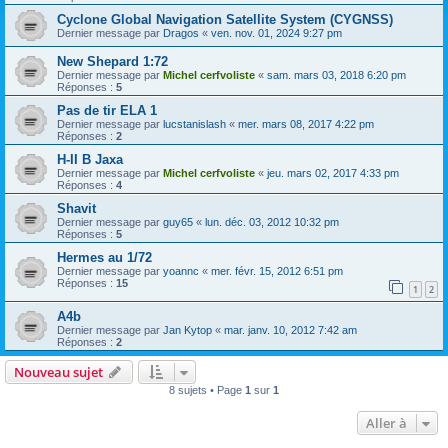
Cyclone Global Navigation Satellite System (CYGNSS)
Dernier message par
Dragos
«
ven. nov. 01, 2024 9:27 pm
New Shepard 1:72
Dernier message par
Michel cerfvoliste
«
sam. mars 03, 2018 6:20 pm
Réponses :
5
Pas de tir ELA 1
Dernier message par
lucstanislash
«
mer. mars 08, 2017 4:22 pm
Réponses :
2
H-II B Jaxa
Dernier message par
Michel cerfvoliste
«
jeu. mars 02, 2017 4:33 pm
Réponses :
4
Shavit
Dernier message par
guy65
«
lun. déc. 03, 2012 10:32 pm
Réponses :
5
Hermes au 1/72
Dernier message par
yoannc
«
mer. févr. 15, 2012 6:51 pm
Réponses :
15
1
2
A4b
Dernier message par
Jan Kytop
«
mar. janv. 10, 2012 7:42 am
Réponses :
2
Nouveau sujet
8 sujets • Page
1
sur
1
Aller à