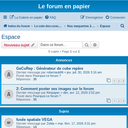
Le forum en papier
La Galerie en papier
FAQ
S’enregistrer
Connexion
R
Index du forum
Le coin des concepteurs
Nos maquettes à télécharger
Espace
e
Espace
c
Rechercher
Recherche avanc
Nouveau sujet
h
8 sujets • Page
1
sur
1
e
Annonces
r
c
GeCuRep : Générateur de cube repère
Dernier message par
robertaub86
«
jeu. juil. 30, 2026 3:16 am
h
Posté dans
Pourquoi ce forum ?
Réponses :
35
e
1
2
3
r
2: Comment poster ses images sur le forum
Dernier message par
Kimpaper
«
dim. avr. 12, 2026 2:52 pm
Posté dans
Pourquoi ce forum ?
Réponses :
35
1
2
3
Sujets
fusée spatiale VEGA
Dernier message par
Zelda
«
mar. févr. 17, 2026 3:31 pm
Réponses :
14