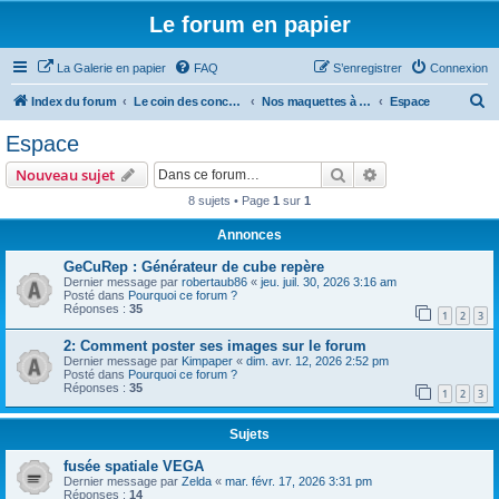
Le forum en papier
La Galerie en papier
FAQ
S’enregistrer
Connexion
R
Index du forum
Le coin des concepteurs
Nos maquettes à télécharger
Espace
e
Espace
c
Rechercher
Recherche avanc
Nouveau sujet
h
8 sujets • Page
1
sur
1
e
Annonces
r
c
GeCuRep : Générateur de cube repère
Dernier message par
robertaub86
«
jeu. juil. 30, 2026 3:16 am
h
Posté dans
Pourquoi ce forum ?
Réponses :
35
e
1
2
3
r
2: Comment poster ses images sur le forum
Dernier message par
Kimpaper
«
dim. avr. 12, 2026 2:52 pm
Posté dans
Pourquoi ce forum ?
Réponses :
35
1
2
3
Sujets
fusée spatiale VEGA
Dernier message par
Zelda
«
mar. févr. 17, 2026 3:31 pm
Réponses :
14