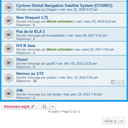
Cyclone Global Navigation Satellite System (CYGNSS)
Dernier message par
Dragos
«
ven. nov. 01, 2024 9:27 pm
New Shepard 1:72
Dernier message par
Michel cerfvoliste
«
sam. mars 03, 2018 6:20 pm
Réponses :
5
Pas de tir ELA 1
Dernier message par
lucstanislash
«
mer. mars 08, 2017 4:22 pm
Réponses :
2
H-II B Jaxa
Dernier message par
Michel cerfvoliste
«
jeu. mars 02, 2017 4:33 pm
Réponses :
4
Shavit
Dernier message par
guy65
«
lun. déc. 03, 2012 10:32 pm
Réponses :
5
Hermes au 1/72
Dernier message par
yoannc
«
mer. févr. 15, 2012 6:51 pm
Réponses :
15
1
2
A4b
Dernier message par
Jan Kytop
«
mar. janv. 10, 2012 7:42 am
Réponses :
2
Nouveau sujet
8 sujets • Page
1
sur
1
Aller à