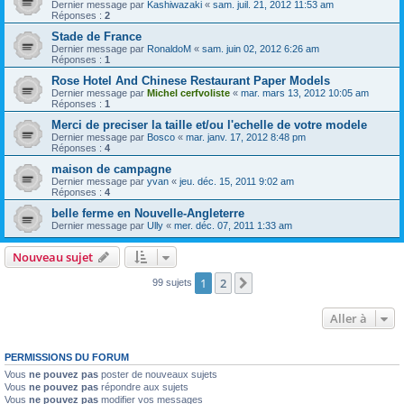
Dernier message par
Kashiwazaki
«
sam. juil. 21, 2012 11:53 am
Réponses :
2
Stade de France
Dernier message par
RonaldoM
«
sam. juin 02, 2012 6:26 am
Réponses :
1
Rose Hotel And Chinese Restaurant Paper Models
Dernier message par
Michel cerfvoliste
«
mar. mars 13, 2012 10:05 am
Réponses :
1
Merci de preciser la taille et/ou l'echelle de votre modele
Dernier message par
Bosco
«
mar. janv. 17, 2012 8:48 pm
Réponses :
4
maison de campagne
Dernier message par
yvan
«
jeu. déc. 15, 2011 9:02 am
Réponses :
4
belle ferme en Nouvelle-Angleterre
Dernier message par
Ully
«
mer. déc. 07, 2011 1:33 am
Nouveau sujet
1
2
Suivante
99 sujets
Aller à
PERMISSIONS DU FORUM
Vous
ne pouvez pas
poster de nouveaux sujets
Vous
ne pouvez pas
répondre aux sujets
Vous
ne pouvez pas
modifier vos messages