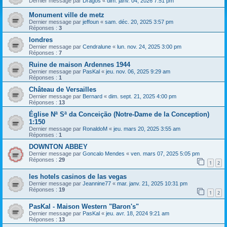
Dernier message par
Dragos
«
dim. janv. 04, 2026 7:51 pm
Monument ville de metz
Dernier message par
jeffoun
«
sam. déc. 20, 2025 3:57 pm
Réponses :
3
londres
Dernier message par
Cendralune
«
lun. nov. 24, 2025 3:00 pm
Réponses :
7
Ruine de maison Ardennes 1944
Dernier message par
PasKal
«
jeu. nov. 06, 2025 9:29 am
Réponses :
1
Château de Versailles
Dernier message par
Bernard
«
dim. sept. 21, 2025 4:00 pm
Réponses :
13
Église Nª Sª da Conceição (Notre-Dame de la Conception)
1:150
Dernier message par
RonaldoM
«
jeu. mars 20, 2025 3:55 am
Réponses :
1
DOWNTON ABBEY
Dernier message par
Goncalo Mendes
«
ven. mars 07, 2025 5:05 pm
Réponses :
29
1
2
les hotels casinos de las vegas
Dernier message par
Jeannine77
«
mar. janv. 21, 2025 10:31 pm
Réponses :
19
1
2
PasKal - Maison Western "Baron's"
Dernier message par
PasKal
«
jeu. avr. 18, 2024 9:21 am
Réponses :
13