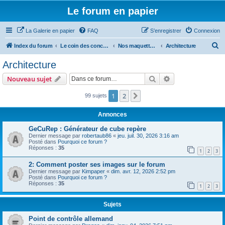
Le forum en papier
La Galerie en papier
FAQ
S’enregistrer
Connexion
R
Index du forum
Le coin des concepteurs
Nos maquettes à télécharger
Architecture
e
Architecture
c
Rechercher
Recherche avanc
Nouveau sujet
h
e
1
2
Suivante
99 sujets
r
Annonces
c
GeCuRep : Générateur de cube repère
h
Dernier message par
robertaub86
«
jeu. juil. 30, 2026 3:16 am
Posté dans
Pourquoi ce forum ?
e
Réponses :
35
1
2
3
r
2: Comment poster ses images sur le forum
Dernier message par
Kimpaper
«
dim. avr. 12, 2026 2:52 pm
Posté dans
Pourquoi ce forum ?
Réponses :
35
1
2
3
Sujets
Point de contrôle allemand