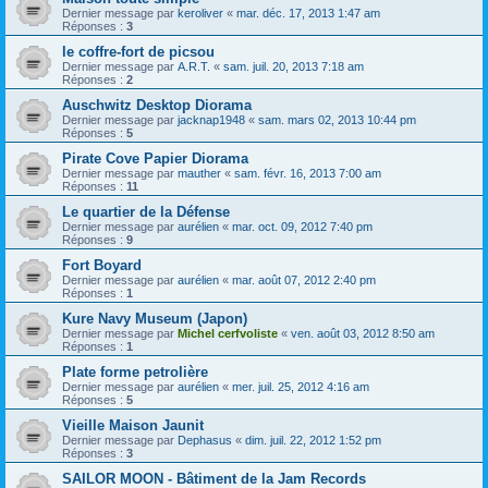
Dernier message par
keroliver
«
mar. déc. 17, 2013 1:47 am
Réponses :
3
le coffre-fort de picsou
Dernier message par
A.R.T.
«
sam. juil. 20, 2013 7:18 am
Réponses :
2
Auschwitz Desktop Diorama
Dernier message par
jacknap1948
«
sam. mars 02, 2013 10:44 pm
Réponses :
5
Pirate Cove Papier Diorama
Dernier message par
mauther
«
sam. févr. 16, 2013 7:00 am
Réponses :
11
Le quartier de la Défense
Dernier message par
aurélien
«
mar. oct. 09, 2012 7:40 pm
Réponses :
9
Fort Boyard
Dernier message par
aurélien
«
mar. août 07, 2012 2:40 pm
Réponses :
1
Kure Navy Museum (Japon)
Dernier message par
Michel cerfvoliste
«
ven. août 03, 2012 8:50 am
Réponses :
1
Plate forme petrolière
Dernier message par
aurélien
«
mer. juil. 25, 2012 4:16 am
Réponses :
5
Vieille Maison Jaunit
Dernier message par
Dephasus
«
dim. juil. 22, 2012 1:52 pm
Réponses :
3
SAILOR MOON - Bâtiment de la Jam Records