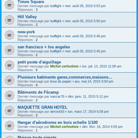
Times Square
Dernier message par
bullfight
«
mer. août 05, 2015 5:53 pm
Réponses :
3
Hill Valley
Dernier message par
bullfight
«
mer. août 05, 2015 5:50 pm
Réponses :
2
new-york
Dernier message par
bullfight
«
mer. août 05, 2015 5:46 pm
Réponses :
2
san francisco + los angeles
Dernier message par
bullfight
«
mer. août 05, 2015 5:40 pm
Réponses :
2
petit poste d'aiguillage
Dernier message par
Michel cerfvoliste
«
lun. juil. 13, 2015 11:08 am
Réponses :
5
Plusieurs batiments gares,commerces,maisons...
Dernier message par
bout de papier
«
jeu. mai 14, 2015 9:50 pm
Réponses :
4
Bâtiments de Fécamp
Dernier message par
nascar76
«
dim. janv. 11, 2015 5:12 pm
Réponses :
2
MAQUETTE GRAN HOTEL
Dernier message par
derrick83
«
lun. mars 17, 2014 6:08 pm
Réponses :
2
Hangar d'aérodrome en bois echelle 1/100
Dernier message par
Michel cerfvoliste
«
dim. févr. 16, 2014 4:05 pm
Réponses :
1
Maison toute simple