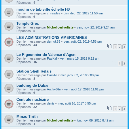
Réponses :
4
moulin de tubiville échelle H0
Dernier message par
chrisailes
«
dim. déc. 22, 2019 11:50 am
Réponses :
6
Temple Grec
Dernier message par
Michel cerfvoliste
«
ven. nov. 22, 2019 9:24 am
Réponses :
5
LES ADMINISTRATIONS AMERICAINES
Dernier message par
derrick83
«
ven. août 02, 2019 4:58 pm
Réponses :
44
1
2
3
Le Pigeonnier de Valence d'Agen
Dernier message par
PasKal
«
ven. mars 15, 2019 9:12 am
Réponses :
16
1
2
Station Shell Relais
Dernier message par
Camille
«
mer. janv. 02, 2019 9:00 pm
Réponses :
8
building de Dubai
Dernier message par
Archiv0lte
«
ven. août 17, 2018 11:01 pm
Réponses :
6
Centrale nucléaire
Dernier message par
denis
«
mer. août 16, 2017 8:55 pm
Réponses :
32
1
2
3
Minas Tirith
Dernier message par
Michel cerfvoliste
«
lun. nov. 09, 2015 8:42 am
Réponses :
1