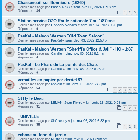
Chasseneuil sur Bonnieure (16260)
Dernier message par
Pascal 6733
«
sam. avr. 06, 2024 11:18 am
Réponses :
34
1
2
3
Station service OZO Route nationale 7 au 1/87eme
Dernier message par
Goncalo Mendes
«
sam. oct. 14, 2023 9:26 pm
Réponses :
9
PasKal - Maison Western "Old Town Saloon"
Dernier message par
PasKal
«
sam. déc. 03, 2022 12:58 pm
PasKal - Maison Western "Sheriff's Office & Jail" - HO - 1:87
Dernier message par
Camille
«
dim. nov. 06, 2022 8:24 am
Réponses :
4
PasKal - Le Phare de La pointe des Chats
Dernier message par
Camille
«
dim. nov. 06, 2022 8:23 am
Réponses :
9
versailles en papier par derrick83
Dernier message par
nbafoin
«
lun. janv. 10, 2022 6:42 pm
Réponses :
63
1
2
3
4
5
St Hy le Beau
Dernier message par
LEMAN_Jean-Pierre
«
lun. août 16, 2021 9:08 pm
Réponses :
31
1
2
3
TUBIVILLE
Dernier message par
SirGresley
«
jeu. mai 06, 2021 6:32 pm
Réponses :
38
1
2
3
cabane au fond du jardin
Dernier message par
Rusty79
«
lun. févr. 01, 2021 8:08 pm