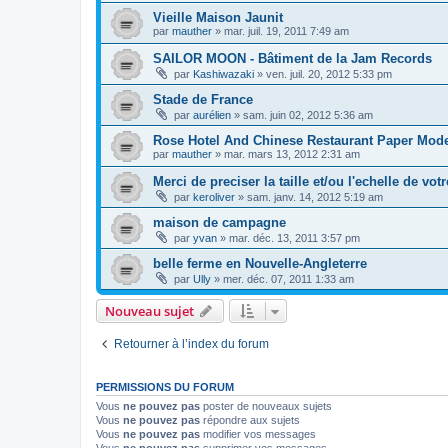
Vieille Maison Jaunit
par
mauther
»
mar. juil. 19, 2011 7:49 am
SAILOR MOON - Bâtiment de la Jam Records
par
Kashiwazaki
»
ven. juil. 20, 2012 5:33 pm
Stade de France
par
aurélien
»
sam. juin 02, 2012 5:36 am
Rose Hotel And Chinese Restaurant Paper Mod
par
mauther
»
mar. mars 13, 2012 2:31 am
Merci de preciser la taille et/ou l'echelle de vo
par
keroliver
»
sam. janv. 14, 2012 5:19 am
maison de campagne
par
yvan
»
mar. déc. 13, 2011 3:57 pm
belle ferme en Nouvelle-Angleterre
par
Ully
»
mer. déc. 07, 2011 1:33 am
Nouveau sujet
Retourner à l’index du forum
PERMISSIONS DU FORUM
Vous
ne pouvez pas
poster de nouveaux sujets
Vous
ne pouvez pas
répondre aux sujets
Vous
ne pouvez pas
modifier vos messages