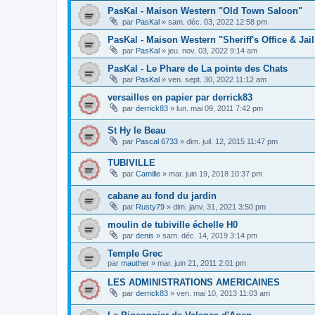
PasKal - Maison Western "Old Town Saloon"
par
PasKal
»
sam. déc. 03, 2022 12:58 pm
PasKal - Maison Western "Sheriff's Office & Jail
par
PasKal
»
jeu. nov. 03, 2022 9:14 am
PasKal - Le Phare de La pointe des Chats
par
PasKal
»
ven. sept. 30, 2022 11:12 am
versailles en papier par derrick83
par
derrick83
»
lun. mai 09, 2011 7:42 pm
St Hy le Beau
par
Pascal 6733
»
dim. juil. 12, 2015 11:47 pm
TUBIVILLE
par
Camille
»
mar. juin 19, 2018 10:37 pm
cabane au fond du jardin
par
Rusty79
»
dim. janv. 31, 2021 3:50 pm
moulin de tubiville échelle H0
par
denis
»
sam. déc. 14, 2019 3:14 pm
Temple Grec
par
mauther
»
mar. juin 21, 2011 2:01 pm
LES ADMINISTRATIONS AMERICAINES
par
derrick83
»
ven. mai 10, 2013 11:03 am