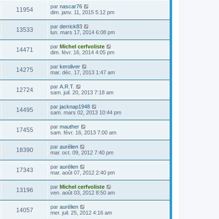
par
nascar76
11954
dim. janv. 11, 2015 5:12 pm
par
derrick83
13533
lun. mars 17, 2014 6:08 pm
par
Michel cerfvoliste
14471
dim. févr. 16, 2014 4:05 pm
par
keroliver
14275
mar. déc. 17, 2013 1:47 am
par
A.R.T.
12724
sam. juil. 20, 2013 7:18 am
par
jacknap1948
14495
sam. mars 02, 2013 10:44 pm
par
mauther
17455
sam. févr. 16, 2013 7:00 am
par
aurélien
18390
mar. oct. 09, 2012 7:40 pm
par
aurélien
17343
mar. août 07, 2012 2:40 pm
par
Michel cerfvoliste
13196
ven. août 03, 2012 8:50 am
par
aurélien
14057
mer. juil. 25, 2012 4:16 am