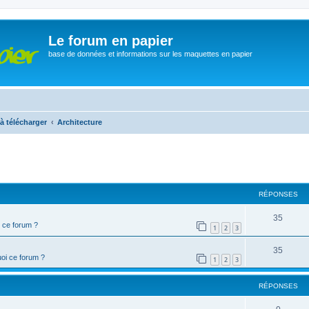
Le forum en papier
base de données et informations sur les maquettes en papier
à télécharger
Architecture
cher
cherche avancée
RÉPONSES
35
 ce forum ?
1
2
3
35
oi ce forum ?
1
2
3
RÉPONSES