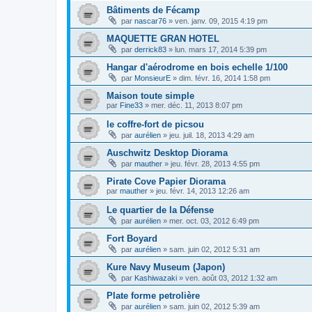
Bâtiments de Fécamp
par
nascar76
»
ven. janv. 09, 2015 4:19 pm
MAQUETTE GRAN HOTEL
par
derrick83
»
lun. mars 17, 2014 5:39 pm
Hangar d'aérodrome en bois echelle 1/100
par
MonsieurE
»
dim. févr. 16, 2014 1:58 pm
Maison toute simple
par
Fine33
»
mer. déc. 11, 2013 8:07 pm
le coffre-fort de picsou
par
aurélien
»
jeu. juil. 18, 2013 4:29 am
Auschwitz Desktop Diorama
par
mauther
»
jeu. févr. 28, 2013 4:55 pm
Pirate Cove Papier Diorama
par
mauther
»
jeu. févr. 14, 2013 12:26 am
Le quartier de la Défense
par
aurélien
»
mer. oct. 03, 2012 6:49 pm
Fort Boyard
par
aurélien
»
sam. juin 02, 2012 5:31 am
Kure Navy Museum (Japon)
par
Kashiwazaki
»
ven. août 03, 2012 1:32 am
Plate forme petrolière
par
aurélien
»
sam. juin 02, 2012 5:39 am