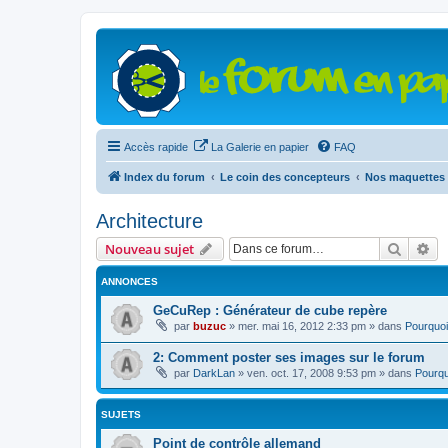
Accès rapide
La Galerie en papier
FAQ
Index du forum
Le coin des concepteurs
Nos maquettes 
Architecture
Recher
Re
Nouveau sujet
ANNONCES
GeCuRep : Générateur de cube repère
par
buzuc
»
mer. mai 16, 2012 2:33 pm
» dans
Pourquoi
2: Comment poster ses images sur le forum
par
DarkLan
»
ven. oct. 17, 2008 9:53 pm
» dans
Pourqu
SUJETS
Point de contrôle allemand