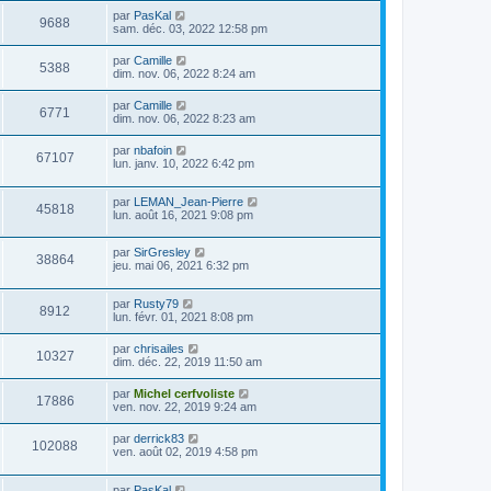
par
PasKal
9688
sam. déc. 03, 2022 12:58 pm
par
Camille
5388
dim. nov. 06, 2022 8:24 am
par
Camille
6771
dim. nov. 06, 2022 8:23 am
par
nbafoin
67107
lun. janv. 10, 2022 6:42 pm
par
LEMAN_Jean-Pierre
45818
lun. août 16, 2021 9:08 pm
par
SirGresley
38864
jeu. mai 06, 2021 6:32 pm
par
Rusty79
8912
lun. févr. 01, 2021 8:08 pm
par
chrisailes
10327
dim. déc. 22, 2019 11:50 am
par
Michel cerfvoliste
17886
ven. nov. 22, 2019 9:24 am
par
derrick83
102088
ven. août 02, 2019 4:58 pm
par
PasKal