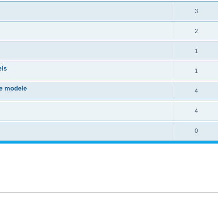
3
2
1
els
1
tre modele
4
4
0