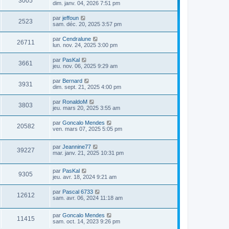
3005
dim. janv. 04, 2026 7:51 pm
par
jeffoun
2523
sam. déc. 20, 2025 3:57 pm
par
Cendralune
26711
lun. nov. 24, 2025 3:00 pm
par
PasKal
3661
jeu. nov. 06, 2025 9:29 am
par
Bernard
3931
dim. sept. 21, 2025 4:00 pm
par
RonaldoM
3803
jeu. mars 20, 2025 3:55 am
par
Goncalo Mendes
20582
ven. mars 07, 2025 5:05 pm
par
Jeannine77
39227
mar. janv. 21, 2025 10:31 pm
par
PasKal
9305
jeu. avr. 18, 2024 9:21 am
par
Pascal 6733
12612
sam. avr. 06, 2024 11:18 am
par
Goncalo Mendes
11415
sam. oct. 14, 2023 9:26 pm