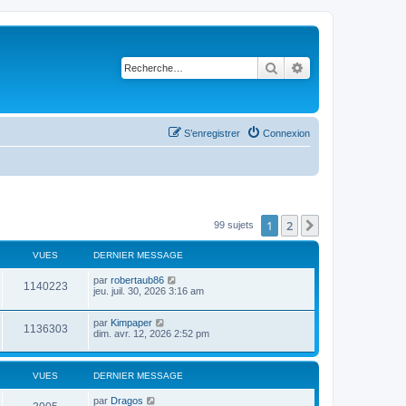
Rechercher
Recherche avancé
S’enregistrer
Connexion
1
2
Suivante
99 sujets
VUES
DERNIER MESSAGE
par
robertaub86
1140223
jeu. juil. 30, 2026 3:16 am
par
Kimpaper
1136303
dim. avr. 12, 2026 2:52 pm
VUES
DERNIER MESSAGE
par
Dragos