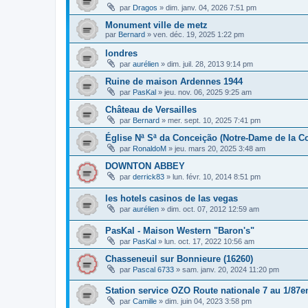
par
Dragos
»
dim. janv. 04, 2026 7:51 pm
Monument ville de metz
par
Bernard
»
ven. déc. 19, 2025 1:22 pm
londres
par
aurélien
»
dim. juil. 28, 2013 9:14 pm
Ruine de maison Ardennes 1944
par
PasKal
»
jeu. nov. 06, 2025 9:25 am
Château de Versailles
par
Bernard
»
mer. sept. 10, 2025 7:41 pm
Église Nª Sª da Conceição (Notre-Dame de la C
par
RonaldoM
»
jeu. mars 20, 2025 3:48 am
DOWNTON ABBEY
par
derrick83
»
lun. févr. 10, 2014 8:51 pm
les hotels casinos de las vegas
par
aurélien
»
dim. oct. 07, 2012 12:59 am
PasKal - Maison Western "Baron's"
par
PasKal
»
lun. oct. 17, 2022 10:56 am
Chasseneuil sur Bonnieure (16260)
par
Pascal 6733
»
sam. janv. 20, 2024 11:20 pm
Station service OZO Route nationale 7 au 1/87
par
Camille
»
dim. juin 04, 2023 3:58 pm