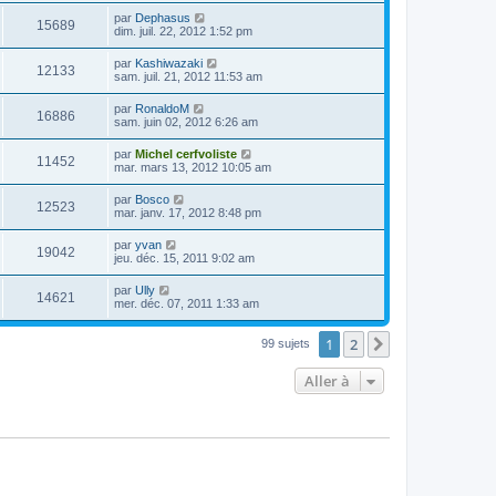
par
Dephasus
15689
dim. juil. 22, 2012 1:52 pm
par
Kashiwazaki
12133
sam. juil. 21, 2012 11:53 am
par
RonaldoM
16886
sam. juin 02, 2012 6:26 am
par
Michel cerfvoliste
11452
mar. mars 13, 2012 10:05 am
par
Bosco
12523
mar. janv. 17, 2012 8:48 pm
par
yvan
19042
jeu. déc. 15, 2011 9:02 am
par
Ully
14621
mer. déc. 07, 2011 1:33 am
1
2
Suivante
99 sujets
Aller à