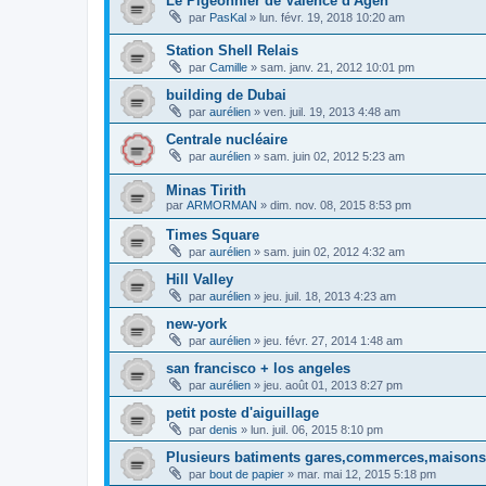
Le Pigeonnier de Valence d'Agen
par
PasKal
»
lun. févr. 19, 2018 10:20 am
Station Shell Relais
par
Camille
»
sam. janv. 21, 2012 10:01 pm
building de Dubai
par
aurélien
»
ven. juil. 19, 2013 4:48 am
Centrale nucléaire
par
aurélien
»
sam. juin 02, 2012 5:23 am
Minas Tirith
par
ARMORMAN
»
dim. nov. 08, 2015 8:53 pm
Times Square
par
aurélien
»
sam. juin 02, 2012 4:32 am
Hill Valley
par
aurélien
»
jeu. juil. 18, 2013 4:23 am
new-york
par
aurélien
»
jeu. févr. 27, 2014 1:48 am
san francisco + los angeles
par
aurélien
»
jeu. août 01, 2013 8:27 pm
petit poste d'aiguillage
par
denis
»
lun. juil. 06, 2015 8:10 pm
Plusieurs batiments gares,commerces,maisons.
par
bout de papier
»
mar. mai 12, 2015 5:18 pm