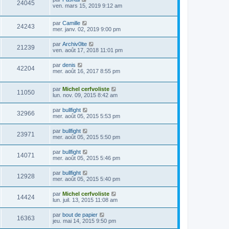
24045
ven. mars 15, 2019 9:12 am
par
Camille
24243
mer. janv. 02, 2019 9:00 pm
par
Archiv0lte
21239
ven. août 17, 2018 11:01 pm
par
denis
42204
mer. août 16, 2017 8:55 pm
par
Michel cerfvoliste
11050
lun. nov. 09, 2015 8:42 am
par
bullfight
32966
mer. août 05, 2015 5:53 pm
par
bullfight
23971
mer. août 05, 2015 5:50 pm
par
bullfight
14071
mer. août 05, 2015 5:46 pm
par
bullfight
12928
mer. août 05, 2015 5:40 pm
par
Michel cerfvoliste
14424
lun. juil. 13, 2015 11:08 am
par
bout de papier
16363
jeu. mai 14, 2015 9:50 pm