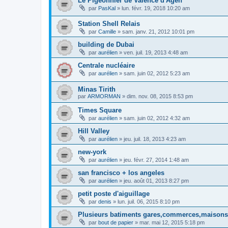
Le Pigeonnier de Valence d'Agen
par
PasKal
»
lun. févr. 19, 2018 10:20 am
Station Shell Relais
par
Camille
»
sam. janv. 21, 2012 10:01 pm
building de Dubai
par
aurélien
»
ven. juil. 19, 2013 4:48 am
Centrale nucléaire
par
aurélien
»
sam. juin 02, 2012 5:23 am
Minas Tirith
par
ARMORMAN
»
dim. nov. 08, 2015 8:53 pm
Times Square
par
aurélien
»
sam. juin 02, 2012 4:32 am
Hill Valley
par
aurélien
»
jeu. juil. 18, 2013 4:23 am
new-york
par
aurélien
»
jeu. févr. 27, 2014 1:48 am
san francisco + los angeles
par
aurélien
»
jeu. août 01, 2013 8:27 pm
petit poste d'aiguillage
par
denis
»
lun. juil. 06, 2015 8:10 pm
Plusieurs batiments gares,commerces,maisons.
par
bout de papier
»
mar. mai 12, 2015 5:18 pm