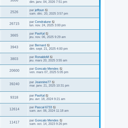
3006
dim. janv. 04, 2026 7:51 pm
par
jeffoun
2526
sam. déc. 20, 2025 3:57 pm
par
Cendralune
26715
lun. nov. 24, 2025 3:00 pm
par
PasKal
3665
jeu. nov. 06, 2025 9:29 am
par
Bernard
3943
dim. sept. 21, 2025 4:00 pm
par
RonaldoM
3803
jeu. mars 20, 2025 3:55 am
par
Goncalo Mendes
20600
ven. mars 07, 2025 5:05 pm
par
Jeannine77
39240
mar. janv. 21, 2025 10:31 pm
par
PasKal
9318
jeu. avr. 18, 2024 9:21 am
par
Pascal 6733
12614
sam. avr. 06, 2024 11:18 am
par
Goncalo Mendes
11417
sam. oct. 14, 2023 9:26 pm