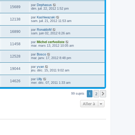
par
Dephasus
15689
dim. juil. 22, 2012 1:52 pm
par
Kashiwazaki
12138
sam. juil. 21, 2012 11:53 am
par
RonaldoM
16890
sam. juin 02, 2012 6:26 am
par
Michel cerfvoliste
11458
mar. mars 13, 2012 10:05 am
par
Bosco
12528
mar. janv. 17, 2012 8:48 pm
par
yvan
19044
jeu. déc. 15, 2011 9:02 am
par
Ully
14626
mer. déc. 07, 2011 1:33 am
1
2
Suivante
99 sujets
Aller à