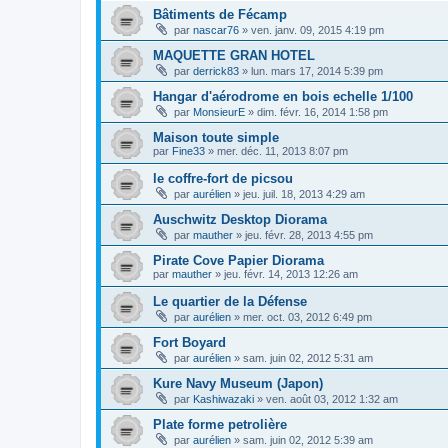
Bâtiments de Fécamp
par
nascar76
»
ven. janv. 09, 2015 4:19 pm
MAQUETTE GRAN HOTEL
par
derrick83
»
lun. mars 17, 2014 5:39 pm
Hangar d'aérodrome en bois echelle 1/100
par
MonsieurE
»
dim. févr. 16, 2014 1:58 pm
Maison toute simple
par
Fine33
»
mer. déc. 11, 2013 8:07 pm
le coffre-fort de picsou
par
aurélien
»
jeu. juil. 18, 2013 4:29 am
Auschwitz Desktop Diorama
par
mauther
»
jeu. févr. 28, 2013 4:55 pm
Pirate Cove Papier Diorama
par
mauther
»
jeu. févr. 14, 2013 12:26 am
Le quartier de la Défense
par
aurélien
»
mer. oct. 03, 2012 6:49 pm
Fort Boyard
par
aurélien
»
sam. juin 02, 2012 5:31 am
Kure Navy Museum (Japon)
par
Kashiwazaki
»
ven. août 03, 2012 1:32 am
Plate forme petrolière
par
aurélien
»
sam. juin 02, 2012 5:39 am