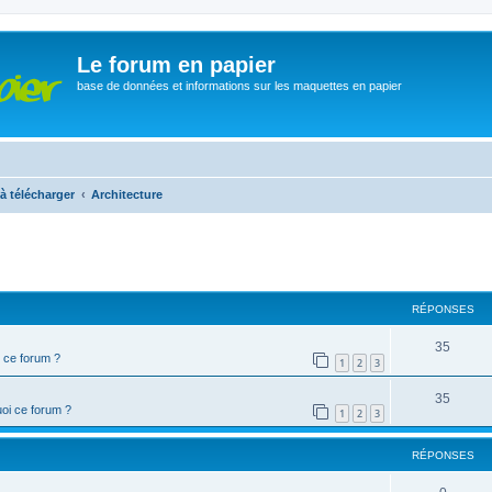
Le forum en papier
base de données et informations sur les maquettes en papier
à télécharger
Architecture
cher
cherche avancée
RÉPONSES
35
 ce forum ?
1
2
3
35
oi ce forum ?
1
2
3
RÉPONSES