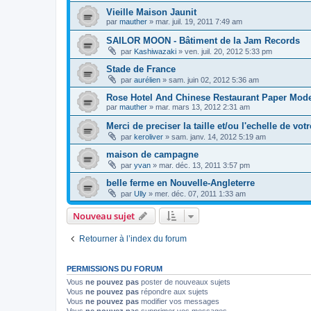
Vieille Maison Jaunit
par
mauther
»
mar. juil. 19, 2011 7:49 am
SAILOR MOON - Bâtiment de la Jam Records
par
Kashiwazaki
»
ven. juil. 20, 2012 5:33 pm
Stade de France
par
aurélien
»
sam. juin 02, 2012 5:36 am
Rose Hotel And Chinese Restaurant Paper Mod
par
mauther
»
mar. mars 13, 2012 2:31 am
Merci de preciser la taille et/ou l'echelle de vo
par
keroliver
»
sam. janv. 14, 2012 5:19 am
maison de campagne
par
yvan
»
mar. déc. 13, 2011 3:57 pm
belle ferme en Nouvelle-Angleterre
par
Ully
»
mer. déc. 07, 2011 1:33 am
Nouveau sujet
Retourner à l’index du forum
PERMISSIONS DU FORUM
Vous
ne pouvez pas
poster de nouveaux sujets
Vous
ne pouvez pas
répondre aux sujets
Vous
ne pouvez pas
modifier vos messages