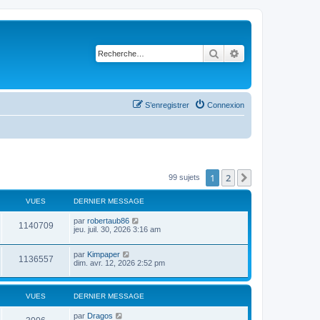
Rechercher
Recherche avancé
S’enregistrer
Connexion
1
2
Suivante
99 sujets
VUES
DERNIER MESSAGE
par
robertaub86
1140709
jeu. juil. 30, 2026 3:16 am
par
Kimpaper
1136557
dim. avr. 12, 2026 2:52 pm
VUES
DERNIER MESSAGE
par
Dragos