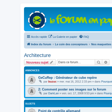
Accès rapide
La Galerie en papier
FAQ
Index du forum
Le coin des concepteurs
Nos maquettes 
Architecture
Recher
Re
Nouveau sujet
ANNONCES
GeCuRep : Générateur de cube repère
par
buzuc
»
mer. mai 16, 2012 2:33 pm
» dans
Pourquoi
2: Comment poster ses images sur le forum
par
DarkLan
»
ven. oct. 17, 2008 9:53 pm
» dans
Pourqu
SUJETS
Point de contrôle allemand