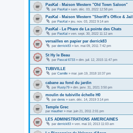
PasKal - Maison Western "Old Town Saloon"
par
PasKal
»
sam. déc. 03, 2022 12:58 pm
PasKal - Maison Western "Sheriff's Office & Jail
par
PasKal
»
jeu. nov. 03, 2022 9:14 am
PasKal - Le Phare de La pointe des Chats
par
PasKal
»
ven. sept. 30, 2022 11:12 am
versailles en papier par derrick83
par
derrick83
»
lun. mai 09, 2011 7:42 pm
St Hy le Beau
par
Pascal 6733
»
dim. juil. 12, 2015 11:47 pm
TUBIVILLE
par
Camille
»
mar. juin 19, 2018 10:37 pm
cabane au fond du jardin
par
Rusty79
»
dim. janv. 31, 2021 3:50 pm
moulin de tubiville échelle H0
par
denis
»
sam. déc. 14, 2019 3:14 pm
Temple Grec
par
mauther
»
mar. juin 21, 2011 2:01 pm
LES ADMINISTRATIONS AMERICAINES
par
derrick83
»
ven. mai 10, 2013 11:03 am