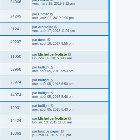
24046
ven. mars 15, 2019 9:12 am
par
Camille
24249
mer. janv. 02, 2019 9:00 pm
par
Archiv0lte
21241
ven. août 17, 2018 11:01 pm
par
denis
42207
mer. août 16, 2017 8:55 pm
par
Michel cerfvoliste
11050
lun. nov. 09, 2015 8:42 am
par
bullfight
32968
mer. août 05, 2015 5:53 pm
par
bullfight
23974
mer. août 05, 2015 5:50 pm
par
bullfight
14074
mer. août 05, 2015 5:46 pm
par
bullfight
12931
mer. août 05, 2015 5:40 pm
par
Michel cerfvoliste
14424
lun. juil. 13, 2015 11:08 am
par
bout de papier
16363
jeu. mai 14, 2015 9:50 pm