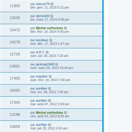
par
nascar76
11955
dim. janv. 11, 2015 5:12 pm
par
derrick83
13535
lun. mars 17, 2014 6:08 pm
par
Michel cerfvoliste
14472
dim. févr. 16, 2014 4:05 pm
par
keroliver
14278
mar. déc. 17, 2013 1:47 am
par
A.R.T.
12728
sam. juil. 20, 2013 7:18 am
par
jacknap1948
14501
sam. mars 02, 2013 10:44 pm
par
mauther
17455
sam. févr. 16, 2013 7:00 am
par
aurélien
18392
mar. oct. 09, 2012 7:40 pm
par
aurélien
17345
mar. août 07, 2012 2:40 pm
par
Michel cerfvoliste
13198
ven. août 03, 2012 8:50 am
par
aurélien
14059
mer. juil. 25, 2012 4:16 am