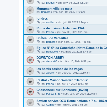
par
Dragos
»
dim. janv. 04, 2026 7:51 pm
Monument ville de metz
par
Bernard
»
ven. déc. 19, 2025 1:22 pm
londres
par
aurélien
»
dim. juil. 28, 2013 9:14 pm
Ruine de maison Ardennes 1944
par
PasKal
»
jeu. nov. 06, 2025 9:25 am
Château de Versailles
par
Bernard
»
mer. sept. 10, 2025 7:41 pm
Église Nª Sª da Conceição (Notre-Dame de la C
par
RonaldoM
»
jeu. mars 20, 2025 3:48 am
DOWNTON ABBEY
par
derrick83
»
lun. févr. 10, 2014 8:51 pm
les hotels casinos de las vegas
par
aurélien
»
dim. oct. 07, 2012 12:59 am
PasKal - Maison Western "Baron's"
par
PasKal
»
lun. oct. 17, 2022 10:56 am
Chasseneuil sur Bonnieure (16260)
par
Pascal 6733
»
sam. janv. 20, 2024 11:20 pm
Station service OZO Route nationale 7 au 1/87
par
Camille
»
dim. juin 04, 2023 3:58 pm