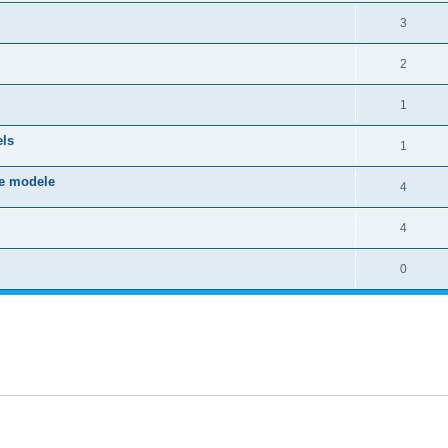
3
2
1
els
1
tre modele
4
4
0