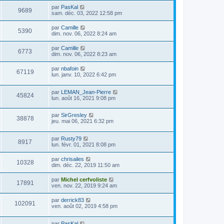
par
PasKal
9689
sam. déc. 03, 2022 12:58 pm
par
Camille
5390
dim. nov. 06, 2022 8:24 am
par
Camille
6773
dim. nov. 06, 2022 8:23 am
par
nbafoin
67119
lun. janv. 10, 2022 6:42 pm
par
LEMAN_Jean-Pierre
45824
lun. août 16, 2021 9:08 pm
par
SirGresley
38878
jeu. mai 06, 2021 6:32 pm
par
Rusty79
8917
lun. févr. 01, 2021 8:08 pm
par
chrisailes
10328
dim. déc. 22, 2019 11:50 am
par
Michel cerfvoliste
17891
ven. nov. 22, 2019 9:24 am
par
derrick83
102091
ven. août 02, 2019 4:58 pm
par
PasKal