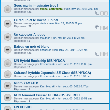
Sous-marin imaginaire type I
Dernier message par
Michel cerfvoliste
«
ven. nov. 06, 2015 3:09 pm
Réponses :
21
1
2
Le requin et le Hoche, Epinal
Dernier message par
denis
«
mar. févr. 24, 2015 5:27 pm
Réponses :
22
1
2
Un caboteur Antique
Dernier message par
mauther
«
lun. mai 19, 2014 11:23 pm
Réponses :
1
Bateau en noir et blanc
Dernier message par
chrisailes
«
jeu. janv. 23, 2014 12:22 pm
Réponses :
21
1
2
IJN Hybrid Battleship ISE/HYUGA
Dernier message par
Kashiwazaki
«
ven. janv. 11, 2013 11:05 pm
Réponses :
7
Cuirassé hybride Japonais ISE Class (ISE/HYUGA)
Dernier message par
Kashiwazaki
«
ven. janv. 11, 2013 6:08 pm
Micro YAMATO!
Dernier message par
Kashiwazaki
«
lun. sept. 03, 2012 6:47 pm
Réponses :
2
RHN Armored Cruiser GEORGIOS AVEROFF
Dernier message par
Kashiwazaki
«
lun. sept. 03, 2012 10:51 am
Réponses :
3
IJN HOSHO