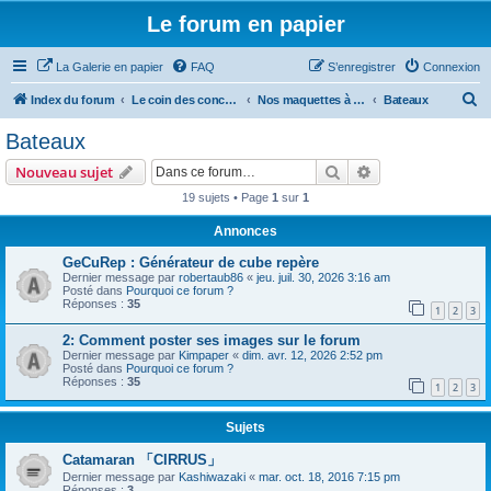
Le forum en papier
La Galerie en papier
FAQ
S’enregistrer
Connexion
R
Index du forum
Le coin des concepteurs
Nos maquettes à télécharger
Bateaux
e
Bateaux
c
Rechercher
Recherche avanc
Nouveau sujet
h
19 sujets • Page
1
sur
1
e
Annonces
r
c
GeCuRep : Générateur de cube repère
Dernier message par
robertaub86
«
jeu. juil. 30, 2026 3:16 am
h
Posté dans
Pourquoi ce forum ?
Réponses :
35
e
1
2
3
r
2: Comment poster ses images sur le forum
Dernier message par
Kimpaper
«
dim. avr. 12, 2026 2:52 pm
Posté dans
Pourquoi ce forum ?
Réponses :
35
1
2
3
Sujets
Catamaran 「CIRRUS」
Dernier message par
Kashiwazaki
«
mar. oct. 18, 2016 7:15 pm
Réponses :
3