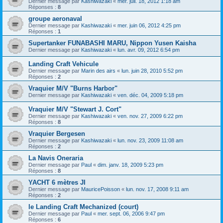
Dernier message par
Kashiwazaki
«
mer. juil. 18, 2012 1:18 am
Réponses :
8
groupe aeronaval
Dernier message par
Kashiwazaki
«
mer. juin 06, 2012 4:25 pm
Réponses :
1
Supertanker FUNABASHI MARU, Nippon Yusen Kaisha
Dernier message par
Kashiwazaki
«
lun. avr. 09, 2012 6:54 pm
Landing Craft Vehicule
Dernier message par
Marin des airs
«
lun. juin 28, 2010 5:52 pm
Réponses :
2
Vraquier M/V "Burns Harbor"
Dernier message par
Kashiwazaki
«
ven. déc. 04, 2009 5:18 pm
Vraquier M/V "Stewart J. Cort"
Dernier message par
Kashiwazaki
«
ven. nov. 27, 2009 6:22 pm
Réponses :
8
Vraquier Bergesen
Dernier message par
Kashiwazaki
«
lun. nov. 23, 2009 11:08 am
Réponses :
2
La Navis Oneraria
Dernier message par
Paul
«
dim. janv. 18, 2009 5:23 pm
Réponses :
8
YACHT 6 mètres JI
Dernier message par
MauricePoisson
«
lun. nov. 17, 2008 9:11 am
Réponses :
2
le Landing Craft Mechanized (court)
Dernier message par
Paul
«
mer. sept. 06, 2006 9:47 pm
Réponses :
6