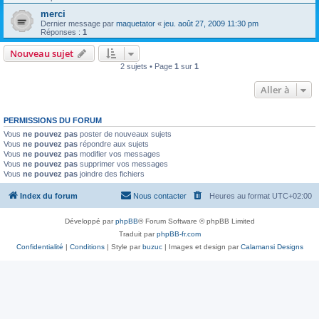
merci
Dernier message par
maquetator
«
jeu. août 27, 2009 11:30 pm
Réponses :
1
Nouveau sujet
2 sujets • Page
1
sur
1
Aller à
PERMISSIONS DU FORUM
Vous
ne pouvez pas
poster de nouveaux sujets
Vous
ne pouvez pas
répondre aux sujets
Vous
ne pouvez pas
modifier vos messages
Vous
ne pouvez pas
supprimer vos messages
Vous
ne pouvez pas
joindre des fichiers
Index du forum
Nous contacter
Heures au format
UTC+02:00
Développé par
phpBB
® Forum Software © phpBB Limited
Traduit par
phpBB-fr.com
Confidentialité
|
Conditions
| Style par
buzuc
| Images et design par
Calamansi Designs