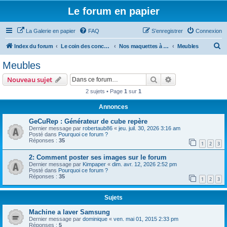
Le forum en papier
La Galerie en papier
FAQ
S’enregistrer
Connexion
R
Index du forum
Le coin des concepteurs
Nos maquettes à télécharger
Meubles
e
Meubles
c
Rechercher
Recherche avanc
Nouveau sujet
h
2 sujets • Page
1
sur
1
e
Annonces
r
c
GeCuRep : Générateur de cube repère
Dernier message par
robertaub86
«
jeu. juil. 30, 2026 3:16 am
h
Posté dans
Pourquoi ce forum ?
Réponses :
35
e
1
2
3
r
2: Comment poster ses images sur le forum
Dernier message par
Kimpaper
«
dim. avr. 12, 2026 2:52 pm
Posté dans
Pourquoi ce forum ?
Réponses :
35
1
2
3
Sujets
Machine a laver Samsung
Dernier message par
dominique
«
ven. mai 01, 2015 2:33 pm
Réponses :
5