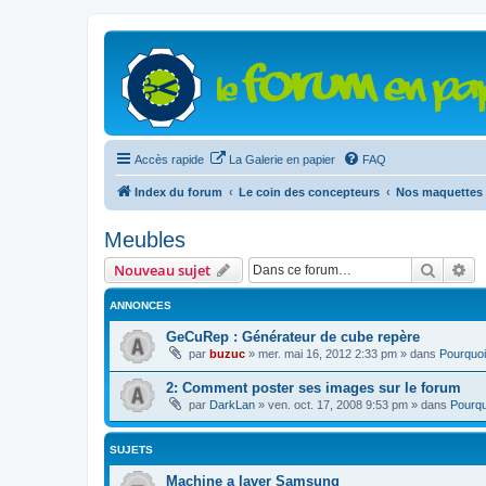
Accès rapide
La Galerie en papier
FAQ
Index du forum
Le coin des concepteurs
Nos maquettes 
Meubles
Recher
Re
Nouveau sujet
ANNONCES
GeCuRep : Générateur de cube repère
par
buzuc
»
mer. mai 16, 2012 2:33 pm
» dans
Pourquoi
2: Comment poster ses images sur le forum
par
DarkLan
»
ven. oct. 17, 2008 9:53 pm
» dans
Pourqu
SUJETS
Machine a laver Samsung