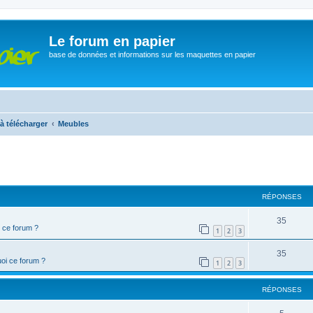
Le forum en papier
base de données et informations sur les maquettes en papier
à télécharger
Meubles
cher
cherche avancée
RÉPONSES
35
 ce forum ?
1
2
3
35
oi ce forum ?
1
2
3
RÉPONSES