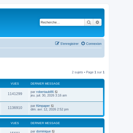
Rechercher
Recherche avancé
S’enregistrer
Connexion
2 sujets • Page
1
sur
1
VUES
DERNIER MESSAGE
par
robertaub86
1141299
jeu. juil. 30, 2026 3:16 am
par
Kimpaper
1136910
dim. avr. 12, 2026 2:52 pm
VUES
DERNIER MESSAGE
par
dominique