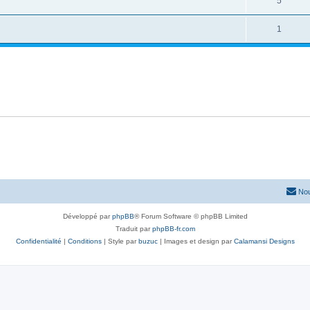
5
1
Nou
Développé par
phpBB
® Forum Software © phpBB Limited
Traduit par
phpBB-fr.com
Confidentialité
|
Conditions
| Style par
buzuc
| Images et design par
Calamansi Designs