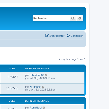
Rechercher
Recherche avancé
S’enregistrer
Connexion
2 sujets • Page
1
sur
1
VUES
DERNIER MESSAGE
par
robertaub86
1140658
jeu. juil. 30, 2026 3:16 am
par
Kimpaper
1136536
dim. avr. 12, 2026 2:52 pm
VUES
DERNIER MESSAGE
par
RonaldoM