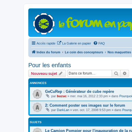
Accès rapide
La Galerie en papier
FAQ
Index du forum
Le coin des concepteurs
Nos maquettes 
Pour les enfants
Recher
Re
Nouveau sujet
ANNONCES
GeCuRep : Générateur de cube repère
par
buzuc
»
mer. mai 16, 2012 2:33 pm
» dans
Pourquoi
2: Comment poster ses images sur le forum
par
DarkLan
»
ven. oct. 17, 2008 9:53 pm
» dans
Pourqu
SUJETS
Le Camion Pompier pour l'inauguration de la r