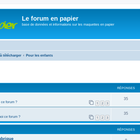
Le forum en papier
base de données et informations sur les maquettes en papier
à télécharger
Pour les enfants
cher
cherche avancée
RÉPONSES
35
 ce forum ?
1
2
3
35
oi ce forum ?
1
2
3
RÉPONSES
ubrique