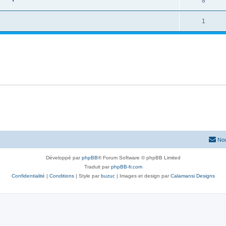
8
1
Nou
Développé par
phpBB
® Forum Software © phpBB Limited
Traduit par
phpBB-fr.com
Confidentialité
|
Conditions
| Style par
buzuc
| Images et design par
Calamansi Designs