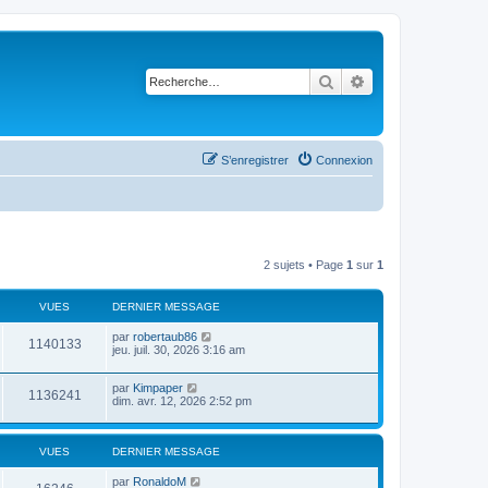
Rechercher
Recherche avancé
S’enregistrer
Connexion
2 sujets • Page
1
sur
1
VUES
DERNIER MESSAGE
par
robertaub86
1140133
jeu. juil. 30, 2026 3:16 am
par
Kimpaper
1136241
dim. avr. 12, 2026 2:52 pm
VUES
DERNIER MESSAGE
par
RonaldoM