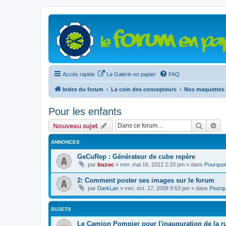
Accès rapide
La Galerie en papier
FAQ
Index du forum
Le coin des concepteurs
Nos maquettes 
Pour les enfants
Recher
Re
Nouveau sujet
ANNONCES
GeCuRep : Générateur de cube repère
par
buzuc
»
mer. mai 16, 2012 2:33 pm
» dans
Pourquoi
2: Comment poster ses images sur le forum
par
DarkLan
»
ven. oct. 17, 2008 9:53 pm
» dans
Pourqu
SUJETS
Le Camion Pompier pour l'inauguration de la r