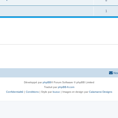
8
1
Nou
Développé par
phpBB
® Forum Software © phpBB Limited
Traduit par
phpBB-fr.com
Confidentialité
|
Conditions
| Style par
buzuc
| Images et design par
Calamansi Designs