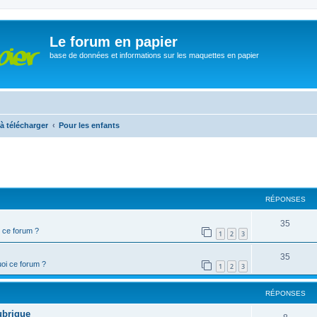
Le forum en papier
base de données et informations sur les maquettes en papier
à télécharger
Pour les enfants
cher
cherche avancée
RÉPONSES
35
 ce forum ?
1
2
3
35
oi ce forum ?
1
2
3
RÉPONSES
ubrique