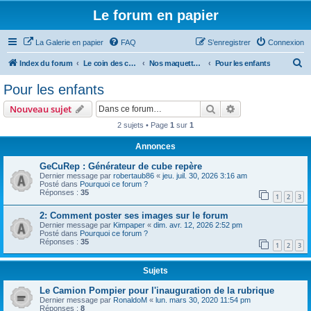
Le forum en papier
La Galerie en papier
FAQ
S’enregistrer
Connexion
R
Index du forum
Le coin des concepteurs
Nos maquettes à télécharger
Pour les enfants
e
Pour les enfants
c
Rechercher
Recherche avanc
Nouveau sujet
h
2 sujets • Page
1
sur
1
e
Annonces
r
c
GeCuRep : Générateur de cube repère
Dernier message par
robertaub86
«
jeu. juil. 30, 2026 3:16 am
h
Posté dans
Pourquoi ce forum ?
Réponses :
35
e
1
2
3
r
2: Comment poster ses images sur le forum
Dernier message par
Kimpaper
«
dim. avr. 12, 2026 2:52 pm
Posté dans
Pourquoi ce forum ?
Réponses :
35
1
2
3
Sujets
Le Camion Pompier pour l'inauguration de la rubrique
Dernier message par
RonaldoM
«
lun. mars 30, 2020 11:54 pm
Réponses :
8