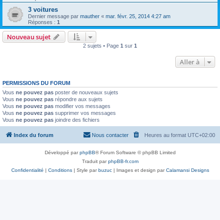
3 voitures
Dernier message par
mauther
«
mar. févr. 25, 2014 4:27 am
Réponses :
1
Nouveau sujet
2 sujets • Page
1
sur
1
Aller à
PERMISSIONS DU FORUM
Vous
ne pouvez pas
poster de nouveaux sujets
Vous
ne pouvez pas
répondre aux sujets
Vous
ne pouvez pas
modifier vos messages
Vous
ne pouvez pas
supprimer vos messages
Vous
ne pouvez pas
joindre des fichiers
Index du forum
Nous contacter
Heures au format
UTC+02:00
Développé par
phpBB
® Forum Software © phpBB Limited
Traduit par
phpBB-fr.com
Confidentialité
|
Conditions
| Style par
buzuc
| Images et design par
Calamansi Designs