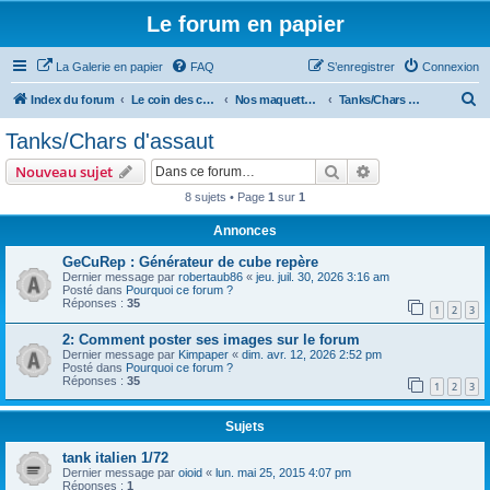
Le forum en papier
La Galerie en papier
FAQ
S’enregistrer
Connexion
R
Index du forum
Le coin des concepteurs
Nos maquettes à télécharger
Tanks/Chars d'assaut
e
Tanks/Chars d'assaut
c
Rechercher
Recherche avanc
Nouveau sujet
h
8 sujets • Page
1
sur
1
e
Annonces
r
c
GeCuRep : Générateur de cube repère
Dernier message par
robertaub86
«
jeu. juil. 30, 2026 3:16 am
h
Posté dans
Pourquoi ce forum ?
Réponses :
35
e
1
2
3
r
2: Comment poster ses images sur le forum
Dernier message par
Kimpaper
«
dim. avr. 12, 2026 2:52 pm
Posté dans
Pourquoi ce forum ?
Réponses :
35
1
2
3
Sujets
tank italien 1/72
Dernier message par
oioid
«
lun. mai 25, 2015 4:07 pm
Réponses :
1