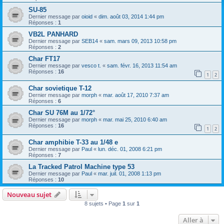
SU-85
Dernier message par
oioid
«
dim. août 03, 2014 1:44 pm
Réponses :
1
VB2L PANHARD
Dernier message par
SEB14
«
sam. mars 09, 2013 10:58 pm
Réponses :
2
Char FT17
Dernier message par
vesco t.
«
sam. févr. 16, 2013 11:54 am
Réponses :
16
1
2
Char sovietique T-12
Dernier message par
morph
«
mar. août 17, 2010 7:37 am
Réponses :
6
Char SU 76M au 1/72°
Dernier message par
morph
«
mar. mai 25, 2010 6:40 am
Réponses :
16
1
2
Char amphibie T-33 au 1/48 e
Dernier message par
Paul
«
lun. déc. 01, 2008 6:21 pm
Réponses :
7
La Tracked Patrol Machine type 53
Dernier message par
Paul
«
mar. juil. 01, 2008 1:13 pm
Réponses :
10
Nouveau sujet
8 sujets • Page
1
sur
1
Aller à