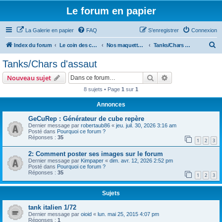
Le forum en papier
La Galerie en papier
FAQ
S’enregistrer
Connexion
R
Index du forum
Le coin des concepteurs
Nos maquettes à télécharger
Tanks/Chars d'assaut
e
Tanks/Chars d'assaut
c
Rechercher
Recherche avanc
Nouveau sujet
h
8 sujets • Page
1
sur
1
e
Annonces
r
c
GeCuRep : Générateur de cube repère
Dernier message par
robertaub86
«
jeu. juil. 30, 2026 3:16 am
h
Posté dans
Pourquoi ce forum ?
Réponses :
35
e
1
2
3
r
2: Comment poster ses images sur le forum
Dernier message par
Kimpaper
«
dim. avr. 12, 2026 2:52 pm
Posté dans
Pourquoi ce forum ?
Réponses :
35
1
2
3
Sujets
tank italien 1/72
Dernier message par
oioid
«
lun. mai 25, 2015 4:07 pm
Réponses :
1