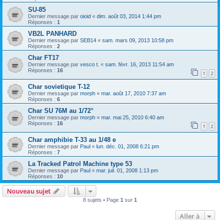
SU-85
Dernier message par
oioid
«
dim. août 03, 2014 1:44 pm
Réponses :
1
VB2L PANHARD
Dernier message par
SEB14
«
sam. mars 09, 2013 10:58 pm
Réponses :
2
Char FT17
Dernier message par
vesco t.
«
sam. févr. 16, 2013 11:54 am
Réponses :
16
1
2
Char sovietique T-12
Dernier message par
morph
«
mar. août 17, 2010 7:37 am
Réponses :
6
Char SU 76M au 1/72°
Dernier message par
morph
«
mar. mai 25, 2010 6:40 am
Réponses :
16
1
2
Char amphibie T-33 au 1/48 e
Dernier message par
Paul
«
lun. déc. 01, 2008 6:21 pm
Réponses :
7
La Tracked Patrol Machine type 53
Dernier message par
Paul
«
mar. juil. 01, 2008 1:13 pm
Réponses :
10
Nouveau sujet
8 sujets • Page
1
sur
1
Aller à