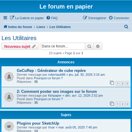
Le forum en papier
La Galerie en papier
FAQ
S’enregistrer
Connexion
R
Index du forum
Liens
Les Utilitaires
e
Les Utilitaires
c
Rechercher
Recherche avanc
Nouveau sujet
h
23 sujets • Page
1
sur
1
e
Annonces
r
c
GeCuRep : Générateur de cube repère
Dernier message par
robertaub86
«
jeu. juil. 30, 2026 3:16 am
h
Posté dans
Pourquoi ce forum ?
Réponses :
35
e
1
2
3
r
2: Comment poster ses images sur le forum
Dernier message par
Kimpaper
«
dim. avr. 12, 2026 2:52 pm
Posté dans
Pourquoi ce forum ?
Réponses :
35
1
2
3
Sujets
Plugins pour SketchUp
Dernier message par
Vvar
«
mar. août 05, 2025 7:40 pm
Réponses :
14