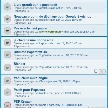
Livre gratuit sur le papercraft
Dernier message par
gwalch
«
mar. oct. 25, 2022 7:01 pm
Réponses :
6
Nouveau plug-in de dépliage pour Google Sketchup
Dernier message par
paoletti
«
mer. juin 03, 2015 11:45 pm
Réponses :
13
Pas exactement papier
Dernier message par
Michel cerfvoliste
«
mer. avr. 27, 2011 8:41 am
Réponses :
1
je cherche une bonne ame
Dernier message par
kapout
«
dim. nov. 14, 2010 1:40 pm
Réponses :
4
Ultimate Papercraft 3D
Dernier message par
YogSolthan
«
ven. oct. 08, 2010 11:53 am
Réponses :
9
Blender
Dernier message par
YogSolthan
«
ven. oct. 08, 2010 11:48 am
Réponses :
22
1
2
traducteur multilangue
Dernier message par
Chris
«
jeu. avr. 22, 2010 11:09 pm
Réponses :
3
Patch pour Pepakura
Dernier message par
bloblo
«
mer. janv. 27, 2010 1:10 pm
Réponses :
2
PDF Creator
Dernier message par
bloblo
«
sam. janv. 23, 2010 8:38 pm
Réponses :
48