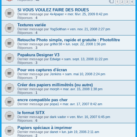
1
2
3
4
SI VOUS VOULEZ FAIRE DES ROUES
Dernier message par
4x4paper
«
mer. févr. 25, 2009 8:42 pm
Réponses :
4
Textures variée
Dernier message par
YogSolthan
«
ven. nov. 21, 2008 2:27 pm
Réponses :
4
Retouche Photo simple, rapide et gratuite : Photofiltre
Dernier message par
grifter38
«
lun. sept. 22, 2008 1:36 pm
Réponses :
3
Pepakura Designer V3
Dernier message par
Edwige
«
sam. sept. 13, 2008 11:22 pm
Réponses :
3
Pour vos captures d'écran
Dernier message par
Jenkins
«
sam. mai 10, 2008 2:24 pm
Réponses :
7
Créer des papiers millimétrés (ou autre)
Dernier message par
morph
«
mar. avr. 15, 2008 1:38 pm
Réponses :
1
encre compatible pas cher
Dernier message par
popa1
«
mar. avr. 17, 2007 8:42 am
le format SITX
Dernier message par
dark vador
«
ven. févr. 16, 2007 6:45 pm
Réponses :
6
Papiers spéciaux à imprimer
Dernier message par
danet
«
lun. juin 19, 2006 2:11 am
Réponses :
2