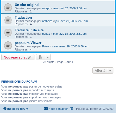
Un site original
Dernier message par
morph
«
mar. mai 02, 2006 9:06 pm
Réponses :
1
Traduction
Dernier message par
antho2b
«
jeu. avr. 27, 2006 7:42 am
Réponses :
4
Traducteur de site
Dernier message par
popa1
«
mar. avr. 18, 2006 2:31 pm
Réponses :
1
pepakura Viewer
Dernier message par
Polux
«
sam. mars 18, 2006 9:56 am
Réponses :
4
Nouveau sujet
23 sujets • Page
1
sur
1
Aller à
PERMISSIONS DU FORUM
Vous
ne pouvez pas
poster de nouveaux sujets
Vous
ne pouvez pas
répondre aux sujets
Vous
ne pouvez pas
modifier vos messages
Vous
ne pouvez pas
supprimer vos messages
Vous
ne pouvez pas
joindre des fichiers
Index du forum
Nous contacter
Heures au format
UTC+02:00