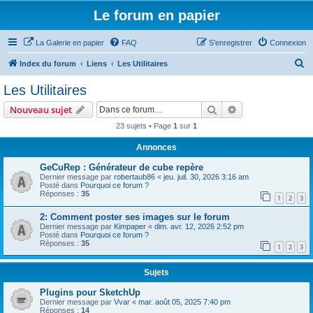
Le forum en papier
La Galerie en papier
FAQ
S’enregistrer
Connexion
R
Index du forum
Liens
Les Utilitaires
e
Les Utilitaires
c
Rechercher
Recherche avanc
Nouveau sujet
h
23 sujets • Page
1
sur
1
e
Annonces
r
c
GeCuRep : Générateur de cube repère
Dernier message par
robertaub86
«
jeu. juil. 30, 2026 3:16 am
h
Posté dans
Pourquoi ce forum ?
Réponses :
35
e
1
2
3
r
2: Comment poster ses images sur le forum
Dernier message par
Kimpaper
«
dim. avr. 12, 2026 2:52 pm
Posté dans
Pourquoi ce forum ?
Réponses :
35
1
2
3
Sujets
Plugins pour SketchUp
Dernier message par
Vvar
«
mar. août 05, 2025 7:40 pm
Réponses :
14