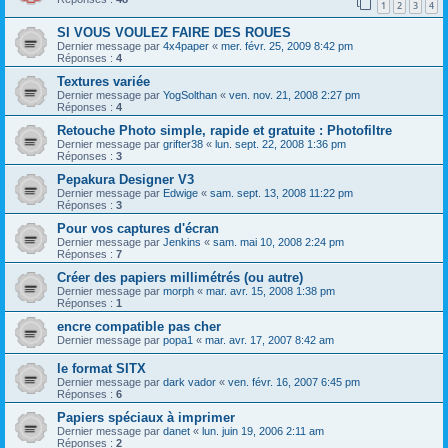
1
2
3
4
SI VOUS VOULEZ FAIRE DES ROUES
Dernier message par
4x4paper
«
mer. févr. 25, 2009 8:42 pm
Réponses :
4
Textures variée
Dernier message par
YogSolthan
«
ven. nov. 21, 2008 2:27 pm
Réponses :
4
Retouche Photo simple, rapide et gratuite : Photofiltre
Dernier message par
grifter38
«
lun. sept. 22, 2008 1:36 pm
Réponses :
3
Pepakura Designer V3
Dernier message par
Edwige
«
sam. sept. 13, 2008 11:22 pm
Réponses :
3
Pour vos captures d'écran
Dernier message par
Jenkins
«
sam. mai 10, 2008 2:24 pm
Réponses :
7
Créer des papiers millimétrés (ou autre)
Dernier message par
morph
«
mar. avr. 15, 2008 1:38 pm
Réponses :
1
encre compatible pas cher
Dernier message par
popa1
«
mar. avr. 17, 2007 8:42 am
le format SITX
Dernier message par
dark vador
«
ven. févr. 16, 2007 6:45 pm
Réponses :
6
Papiers spéciaux à imprimer
Dernier message par
danet
«
lun. juin 19, 2006 2:11 am
Réponses :
2