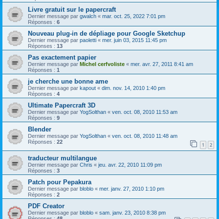
Livre gratuit sur le papercraft
Dernier message par
gwalch
«
mar. oct. 25, 2022 7:01 pm
Réponses :
6
Nouveau plug-in de dépliage pour Google Sketchup
Dernier message par
paoletti
«
mer. juin 03, 2015 11:45 pm
Réponses :
13
Pas exactement papier
Dernier message par
Michel cerfvoliste
«
mer. avr. 27, 2011 8:41 am
Réponses :
1
je cherche une bonne ame
Dernier message par
kapout
«
dim. nov. 14, 2010 1:40 pm
Réponses :
4
Ultimate Papercraft 3D
Dernier message par
YogSolthan
«
ven. oct. 08, 2010 11:53 am
Réponses :
9
Blender
Dernier message par
YogSolthan
«
ven. oct. 08, 2010 11:48 am
Réponses :
22
1
2
traducteur multilangue
Dernier message par
Chris
«
jeu. avr. 22, 2010 11:09 pm
Réponses :
3
Patch pour Pepakura
Dernier message par
bloblo
«
mer. janv. 27, 2010 1:10 pm
Réponses :
2
PDF Creator
Dernier message par
bloblo
«
sam. janv. 23, 2010 8:38 pm
Réponses :
48