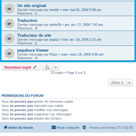
Un site original
Dernier message par
morph
«
mar. mai 02, 2006 9:06 pm
Réponses :
1
Traduction
Dernier message par
antho2b
«
jeu. avr. 27, 2006 7:42 am
Réponses :
4
Traducteur de site
Dernier message par
popa1
«
mar. avr. 18, 2006 2:31 pm
Réponses :
1
pepakura Viewer
Dernier message par
Polux
«
sam. mars 18, 2006 9:56 am
Réponses :
4
Nouveau sujet
23 sujets • Page
1
sur
1
Aller à
PERMISSIONS DU FORUM
Vous
ne pouvez pas
poster de nouveaux sujets
Vous
ne pouvez pas
répondre aux sujets
Vous
ne pouvez pas
modifier vos messages
Vous
ne pouvez pas
supprimer vos messages
Vous
ne pouvez pas
joindre des fichiers
Index du forum
Nous contacter
Heures au format
UTC+02:00