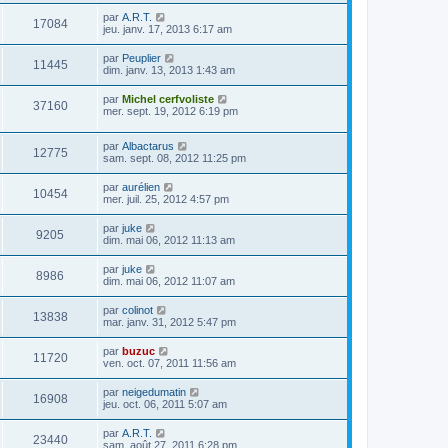
par
A.R.T.
17084
jeu. janv. 17, 2013 6:17 am
par
Peuplier
11445
dim. janv. 13, 2013 1:43 am
par
Michel cerfvoliste
37160
mer. sept. 19, 2012 6:19 pm
par
Albactarus
12775
sam. sept. 08, 2012 11:25 pm
par
aurélien
10454
mer. juil. 25, 2012 4:57 pm
par
juke
9205
dim. mai 06, 2012 11:13 am
par
juke
8986
dim. mai 06, 2012 11:07 am
par
colinot
13838
mar. janv. 31, 2012 5:47 pm
par
buzuc
11720
ven. oct. 07, 2011 11:56 am
par
neigedumatin
16908
jeu. oct. 06, 2011 5:07 am
par
A.R.T.
23440
sam. août 27, 2011 6:28 pm