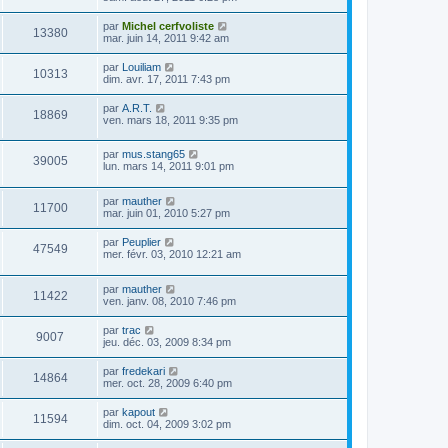
par
Michel cerfvoliste
13380
mar. juin 14, 2011 9:42 am
par
Louiliam
10313
dim. avr. 17, 2011 7:43 pm
par
A.R.T.
18869
ven. mars 18, 2011 9:35 pm
par
mus.stang65
39005
lun. mars 14, 2011 9:01 pm
par
mauther
11700
mar. juin 01, 2010 5:27 pm
par
Peuplier
47549
mer. févr. 03, 2010 12:21 am
par
mauther
11422
ven. janv. 08, 2010 7:46 pm
par
trac
9007
jeu. déc. 03, 2009 8:34 pm
par
fredekari
14864
mer. oct. 28, 2009 6:40 pm
par
kapout
11594
dim. oct. 04, 2009 3:02 pm