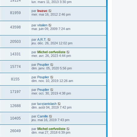
19124
lun. mars 11, 2013 3:30 pm
par
buzuc
81959
mer. mai 16, 2012 2:46 pm
par
vitalien
43598
mar. juin 09, 2009 7:24 am
par
A.R.T.
20503
jeu. déc. 26, 2024 12:02 pm
par
Michel cerfvoliste
14331
mer. avr. 26, 2023 4:44 pm
par
Peuplier
15774
dim. janv. 05, 2020 5:56 pm
par
Peuplier
8155
dim. nov. 10, 2019 12:26 am
par
Peuplier
17197
mer. oct. 30, 2019 4:38 pm
par
lucstanislash
12688
dim. août 04, 2019 7:42 pm
par
Camille
10405
jeu. mai 16, 2019 7:43 pm
par
Michel cerfvoliste
26049
dim. mai 27, 2018 6:39 pm