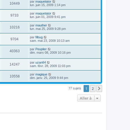
par
maquetator
10449
lun. juin 15, 2009 1:14 pm
par
maquetator
9733
lun. juin 01, 2009 9:41 pm
par
mauther
10216
lun. mai 25, 2009 9:28 pm
par
filbug
9704
sam. mai 23, 2009 10:13 am
par
Peuplier
40363
dim. mars 08, 2009 10:16 pm
par
uzan64
14247
sam. févr. 28, 2009 11:03 pm
par
magique
10558
dim. janv. 25, 2009 9:44 pm
1
2
Suivante
77 sujets
Aller à