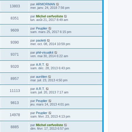
par
ARMORMAN
13803
mer. janv. 24, 2018 7:56 pm
par
Michel cerfvoliste
8351
lun. août 21, 2017 8:49 am
par
Peuplier
9609
sam. mars 25, 2017 6:15 pm
par
paoletti
9390
mer. oct. 08, 2014 10:59 pm
par
phil-visualkit
9371
ven. mai 30, 2014 6:22 am
par
A.R.T.
9320
sam. déc. 28, 2013 6:43 pm
par
aurélien
8957
mar. juil. 23, 2013 4:50 pm
par
A.R.T.
11113
sam. juil. 20, 2013 7:17 am
par
Peuplier
9813
jeu. mars 14, 2013 4:01 pm
par
Peuplier
14978
sam. févr. 23, 2013 4:13 pm
par
Michel cerfvoliste
8885
dim. févr. 17, 2013 6:57 pm