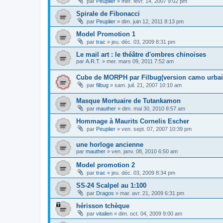
par
Peuplier
»
mer. févr. 14, 2007 9:02 pm
Spirale de Fibonacci
par
Peuplier
»
dim. juin 12, 2011 8:13 pm
Model Promotion 1
par
trac
»
jeu. déc. 03, 2009 8:31 pm
Le mail art : le théâtre d'ombres chinoises
par
A.R.T.
»
mer. mars 09, 2011 7:52 am
Cube de MORPH par Filbug(version camo urbai
par
filbug
»
sam. juil. 21, 2007 10:10 am
Masque Mortuaire de Tutankamon
par
mauther
»
dim. mai 30, 2010 8:57 am
Hommage à Maurits Cornelis Escher
par
Peuplier
»
ven. sept. 07, 2007 10:39 pm
une horloge ancienne
par
mauther
»
ven. janv. 08, 2010 6:50 am
Model promotion 2
par
trac
»
jeu. déc. 03, 2009 8:34 pm
SS-24 Scalpel au 1:100
par
Dragos
»
mar. avr. 21, 2009 6:31 pm
hérisson tchèque
par
vitalien
»
dim. oct. 04, 2009 9:00 am