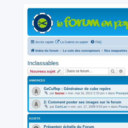
Accès rapide
La Galerie en papier
FAQ
Index du forum
Le coin des concepteurs
Nos maquettes 
Inclassables
Recher
Re
Nouveau sujet
ANNONCES
GeCuRep : Générateur de cube repère
par
buzuc
»
mer. mai 16, 2012 2:33 pm
» dans
Pourquoi
2: Comment poster ses images sur le forum
par
DarkLan
»
ven. oct. 17, 2008 9:53 pm
» dans
Pourqu
SUJETS
Présentoir échelle du Forum