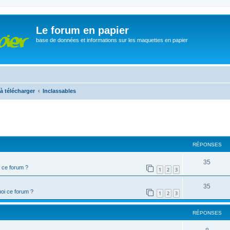
Le forum en papier
base de données et informations sur les maquettes en papier
à télécharger
Inclassables
cher
cherche avancée
RÉPONSES
35
 ce forum ?
1
2
3
35
oi ce forum ?
1
2
3
RÉPONSES