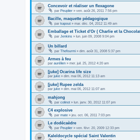
Concevoir et réaliser un flexagone
par
Peuplier
»
ven. août 26, 2011 7:56 pm
Bacille, maquette pédagogique
par
kapout
»
mar. déc. 04, 2012 11:49 am
Emballage et Ticket d'Or ( Charlie et la Chocolat
par
Jenkins
»
lun. juin 09, 2008 9:04 pm
Un billard
par
Thefourmi
»
dim. août 31, 2008 5:37 pm
Armes à feu
par
aurélien
»
mer. juil. 25, 2012 4:20 am
[juke] Ocarina life size
par
juke
»
dim. mai 06, 2012 11:13 am
[juke] Rupee zelda
par
juke
»
dim. mai 06, 2012 11:07 am
mahjong
par
colinot
»
lun. janv. 30, 2012 11:07 pm
C4 explosive
par
mate
»
jeu. oct. 06, 2011 7:03 pm
Le dodécaèdre
par
Peuplier
»
ven. févr. 20, 2009 12:33 pm
Kaleïdocycle spécial Saint Valentin