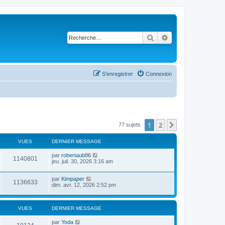
Rechercher
Recherche avancé
S’enregistrer
Connexion
1
2
Suivante
77 sujets
VUES
DERNIER MESSAGE
par
robertaub86
1140801
jeu. juil. 30, 2026 3:16 am
par
Kimpaper
1136633
dim. avr. 12, 2026 2:52 pm
VUES
DERNIER MESSAGE
par
Yoda