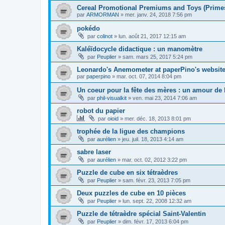
Cereal Promotional Premiums and Toys (Primes 
par
ARMORMAN
»
mer. janv. 24, 2018 7:56 pm
pokédo
par
colinot
»
lun. août 21, 2017 12:15 am
Kaléïdocycle didactique : un manomètre
par
Peuplier
»
sam. mars 25, 2017 5:24 pm
Leonardo's Anemometer at paperPino's website.
par
paperpino
»
mar. oct. 07, 2014 8:04 pm
Un coeur pour la fête des mères : un amour de 
par
phil-visualkit
»
ven. mai 23, 2014 7:06 am
robot du papier
par
oioid
»
mer. déc. 18, 2013 8:01 pm
trophée de la ligue des champions
par
aurélien
»
jeu. juil. 18, 2013 4:14 am
sabre laser
par
aurélien
»
mar. oct. 02, 2012 3:22 pm
Puzzle de cube en six tétraèdres
par
Peuplier
»
sam. févr. 23, 2013 7:05 pm
Deux puzzles de cube en 10 pièces
par
Peuplier
»
lun. sept. 22, 2008 12:32 am
Puzzle de tétraèdre spécial Saint-Valentin
par
Peuplier
»
dim. févr. 17, 2013 6:04 pm