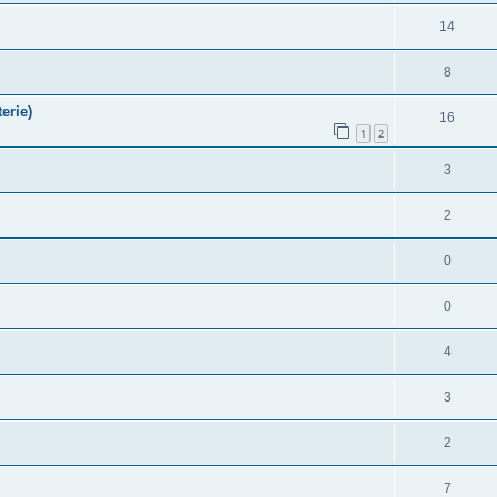
14
8
erie)
16
1
2
3
2
0
0
4
3
2
7