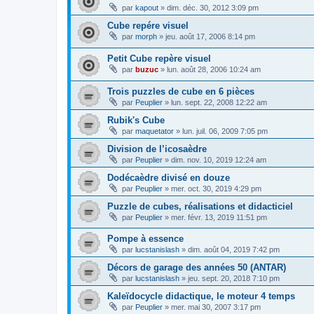
par
kapout
»
dim. déc. 30, 2012 3:09 pm
Cube repére visuel
par
morph
»
jeu. août 17, 2006 8:14 pm
Petit Cube repère visuel
par
buzuc
»
lun. août 28, 2006 10:24 am
Trois puzzles de cube en 6 pièces
par
Peuplier
»
lun. sept. 22, 2008 12:22 am
Rubik's Cube
par
maquetator
»
lun. juil. 06, 2009 7:05 pm
Division de l’icosaèdre
par
Peuplier
»
dim. nov. 10, 2019 12:24 am
Dodécaèdre divisé en douze
par
Peuplier
»
mer. oct. 30, 2019 4:29 pm
Puzzle de cubes, réalisations et didacticiel
par
Peuplier
»
mer. févr. 13, 2019 11:51 pm
Pompe à essence
par
lucstanislash
»
dim. août 04, 2019 7:42 pm
Décors de garage des années 50 (ANTAR)
par
lucstanislash
»
jeu. sept. 20, 2018 7:10 pm
Kaleïdocycle didactique, le moteur 4 temps
par
Peuplier
»
mer. mai 30, 2007 3:17 pm