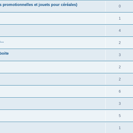
promotionnelles et jouets pour céréales)
0
1
4
..
2
boite
3
2
2
6
3
5
1