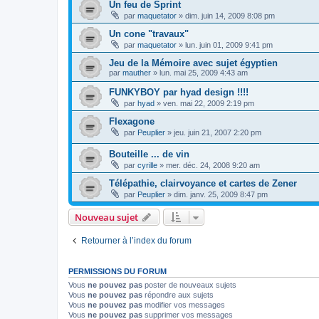
Un feu de Sprint
par
maquetator
»
dim. juin 14, 2009 8:08 pm
Un cone "travaux"
par
maquetator
»
lun. juin 01, 2009 9:41 pm
Jeu de la Mémoire avec sujet égyptien
par
mauther
»
lun. mai 25, 2009 4:43 am
FUNKYBOY par hyad design !!!!
par
hyad
»
ven. mai 22, 2009 2:19 pm
Flexagone
par
Peuplier
»
jeu. juin 21, 2007 2:20 pm
Bouteille ... de vin
par
cyrille
»
mer. déc. 24, 2008 9:20 am
Télépathie, clairvoyance et cartes de Zener
par
Peuplier
»
dim. janv. 25, 2009 8:47 pm
Nouveau sujet
Retourner à l’index du forum
PERMISSIONS DU FORUM
Vous
ne pouvez pas
poster de nouveaux sujets
Vous
ne pouvez pas
répondre aux sujets
Vous
ne pouvez pas
modifier vos messages
Vous
ne pouvez pas
supprimer vos messages