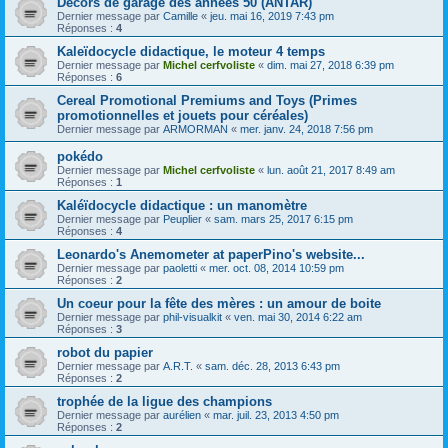
Décors de garage des années 50 (ANTAR)
Dernier message par
Camille
«
jeu. mai 16, 2019 7:43 pm
Réponses :
4
Kaleïdocycle didactique, le moteur 4 temps
Dernier message par
Michel cerfvoliste
«
dim. mai 27, 2018 6:39 pm
Réponses :
6
Cereal Promotional Premiums and Toys (Primes
promotionnelles et jouets pour céréales)
Dernier message par
ARMORMAN
«
mer. janv. 24, 2018 7:56 pm
pokédo
Dernier message par
Michel cerfvoliste
«
lun. août 21, 2017 8:49 am
Réponses :
1
Kaléïdocycle didactique : un manomètre
Dernier message par
Peuplier
«
sam. mars 25, 2017 6:15 pm
Réponses :
4
Leonardo's Anemometer at paperPino's website...
Dernier message par
paoletti
«
mer. oct. 08, 2014 10:59 pm
Réponses :
2
Un coeur pour la fête des mères : un amour de boite
Dernier message par
phil-visualkit
«
ven. mai 30, 2014 6:22 am
Réponses :
3
robot du papier
Dernier message par
A.R.T.
«
sam. déc. 28, 2013 6:43 pm
Réponses :
2
trophée de la ligue des champions
Dernier message par
aurélien
«
mar. juil. 23, 2013 4:50 pm
Réponses :
2