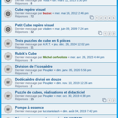
Dernier message par
Yoda
«
lun. mars 11, 2013 3:30 pm
Réponses :
8
Cube repére visuel
Dernier message par
buzuc
«
mer. mai 16, 2012 2:46 pm
Réponses :
72
1
2
3
4
5
Petit Cube repère visuel
Dernier message par
vitalien
«
mar. juin 09, 2009 7:24 am
Réponses :
32
1
2
3
Trois puzzles de cube en 6 pièces
Dernier message par
A.R.T.
«
jeu. déc. 26, 2024 12:02 pm
Réponses :
11
Rubik's Cube
Dernier message par
Michel cerfvoliste
«
mer. avr. 26, 2023 4:44 pm
Réponses :
9
Division de l’icosaèdre
Dernier message par
Peuplier
«
dim. janv. 05, 2020 5:56 pm
Réponses :
7
Dodécaèdre divisé en douze
Dernier message par
Peuplier
«
dim. nov. 10, 2019 12:26 am
Réponses :
2
Puzzle de cubes, réalisations et didacticiel
Dernier message par
Peuplier
«
mer. oct. 30, 2019 4:38 pm
Réponses :
15
1
2
Pompe à essence
Dernier message par
lucstanislash
«
dim. août 04, 2019 7:42 pm