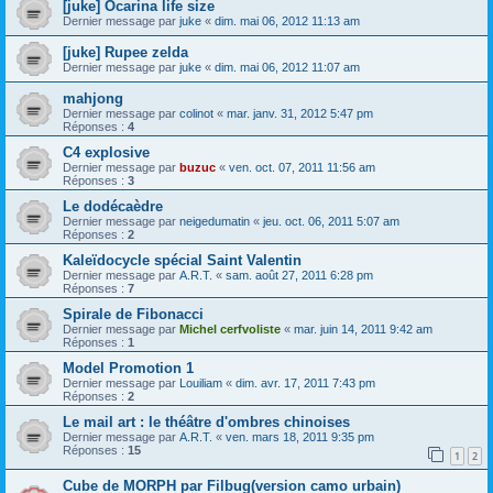
[juke] Ocarina life size
Dernier message par
juke
«
dim. mai 06, 2012 11:13 am
[juke] Rupee zelda
Dernier message par
juke
«
dim. mai 06, 2012 11:07 am
mahjong
Dernier message par
colinot
«
mar. janv. 31, 2012 5:47 pm
Réponses :
4
C4 explosive
Dernier message par
buzuc
«
ven. oct. 07, 2011 11:56 am
Réponses :
3
Le dodécaèdre
Dernier message par
neigedumatin
«
jeu. oct. 06, 2011 5:07 am
Réponses :
2
Kaleïdocycle spécial Saint Valentin
Dernier message par
A.R.T.
«
sam. août 27, 2011 6:28 pm
Réponses :
7
Spirale de Fibonacci
Dernier message par
Michel cerfvoliste
«
mar. juin 14, 2011 9:42 am
Réponses :
1
Model Promotion 1
Dernier message par
Louiliam
«
dim. avr. 17, 2011 7:43 pm
Réponses :
2
Le mail art : le théâtre d'ombres chinoises
Dernier message par
A.R.T.
«
ven. mars 18, 2011 9:35 pm
Réponses :
15
1
2
Cube de MORPH par Filbug(version camo urbain)