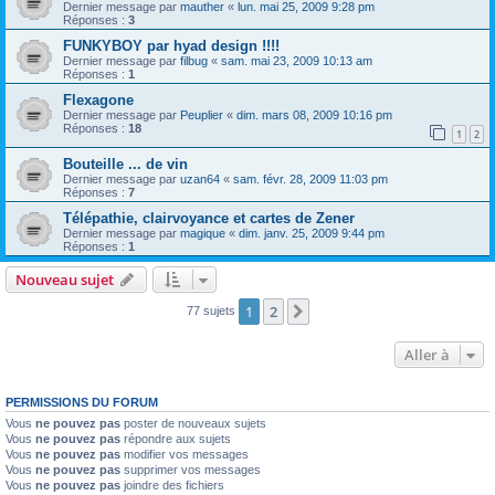
Dernier message par
mauther
«
lun. mai 25, 2009 9:28 pm
Réponses :
3
FUNKYBOY par hyad design !!!!
Dernier message par
filbug
«
sam. mai 23, 2009 10:13 am
Réponses :
1
Flexagone
Dernier message par
Peuplier
«
dim. mars 08, 2009 10:16 pm
Réponses :
18
1
2
Bouteille ... de vin
Dernier message par
uzan64
«
sam. févr. 28, 2009 11:03 pm
Réponses :
7
Télépathie, clairvoyance et cartes de Zener
Dernier message par
magique
«
dim. janv. 25, 2009 9:44 pm
Réponses :
1
Nouveau sujet
1
2
Suivante
77 sujets
Aller à
PERMISSIONS DU FORUM
Vous
ne pouvez pas
poster de nouveaux sujets
Vous
ne pouvez pas
répondre aux sujets
Vous
ne pouvez pas
modifier vos messages
Vous
ne pouvez pas
supprimer vos messages
Vous
ne pouvez pas
joindre des fichiers