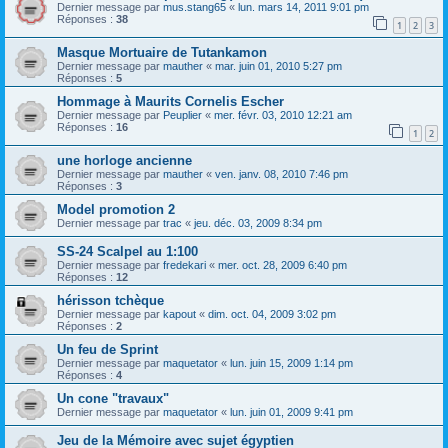
Dernier message par
mus.stang65
«
lun. mars 14, 2011 9:01 pm
Réponses :
38
1
2
3
Masque Mortuaire de Tutankamon
Dernier message par
mauther
«
mar. juin 01, 2010 5:27 pm
Réponses :
5
Hommage à Maurits Cornelis Escher
Dernier message par
Peuplier
«
mer. févr. 03, 2010 12:21 am
Réponses :
16
1
2
une horloge ancienne
Dernier message par
mauther
«
ven. janv. 08, 2010 7:46 pm
Réponses :
3
Model promotion 2
Dernier message par
trac
«
jeu. déc. 03, 2009 8:34 pm
SS-24 Scalpel au 1:100
Dernier message par
fredekari
«
mer. oct. 28, 2009 6:40 pm
Réponses :
12
hérisson tchèque
Dernier message par
kapout
«
dim. oct. 04, 2009 3:02 pm
Réponses :
2
Un feu de Sprint
Dernier message par
maquetator
«
lun. juin 15, 2009 1:14 pm
Réponses :
4
Un cone "travaux"
Dernier message par
maquetator
«
lun. juin 01, 2009 9:41 pm
Jeu de la Mémoire avec sujet égyptien