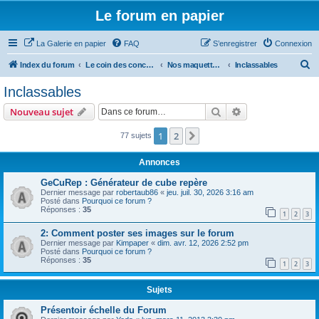
Le forum en papier
La Galerie en papier
FAQ
S’enregistrer
Connexion
R
Index du forum
Le coin des concepteurs
Nos maquettes à télécharger
Inclassables
e
Inclassables
c
Rechercher
Recherche avanc
Nouveau sujet
h
e
1
2
Suivante
77 sujets
r
Annonces
c
GeCuRep : Générateur de cube repère
h
Dernier message par
robertaub86
«
jeu. juil. 30, 2026 3:16 am
Posté dans
Pourquoi ce forum ?
e
Réponses :
35
1
2
3
r
2: Comment poster ses images sur le forum
Dernier message par
Kimpaper
«
dim. avr. 12, 2026 2:52 pm
Posté dans
Pourquoi ce forum ?
Réponses :
35
1
2
3
Sujets
Présentoir échelle du Forum