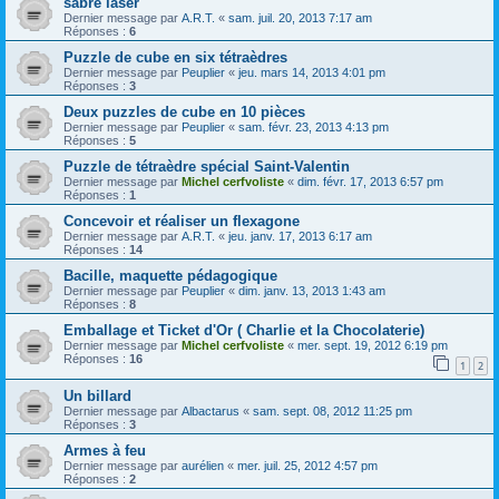
sabre laser
Dernier message par
A.R.T.
«
sam. juil. 20, 2013 7:17 am
Réponses :
6
Puzzle de cube en six tétraèdres
Dernier message par
Peuplier
«
jeu. mars 14, 2013 4:01 pm
Réponses :
3
Deux puzzles de cube en 10 pièces
Dernier message par
Peuplier
«
sam. févr. 23, 2013 4:13 pm
Réponses :
5
Puzzle de tétraèdre spécial Saint-Valentin
Dernier message par
Michel cerfvoliste
«
dim. févr. 17, 2013 6:57 pm
Réponses :
1
Concevoir et réaliser un flexagone
Dernier message par
A.R.T.
«
jeu. janv. 17, 2013 6:17 am
Réponses :
14
Bacille, maquette pédagogique
Dernier message par
Peuplier
«
dim. janv. 13, 2013 1:43 am
Réponses :
8
Emballage et Ticket d'Or ( Charlie et la Chocolaterie)
Dernier message par
Michel cerfvoliste
«
mer. sept. 19, 2012 6:19 pm
Réponses :
16
1
2
Un billard
Dernier message par
Albactarus
«
sam. sept. 08, 2012 11:25 pm
Réponses :
3
Armes à feu
Dernier message par
aurélien
«
mer. juil. 25, 2012 4:57 pm
Réponses :
2