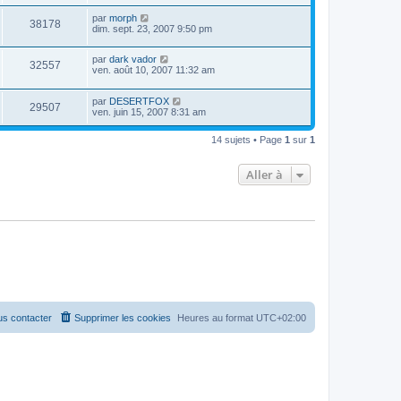
par
morph
38178
dim. sept. 23, 2007 9:50 pm
par
dark vador
32557
ven. août 10, 2007 11:32 am
par
DESERTFOX
29507
ven. juin 15, 2007 8:31 am
14 sujets • Page
1
sur
1
Aller à
s contacter
Supprimer les cookies
Heures au format
UTC+02:00