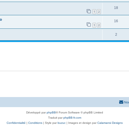
18
1
2
io
16
1
2
2
Nou
Développé par
phpBB
® Forum Software © phpBB Limited
Traduit par
phpBB-fr.com
Confidentialité
|
Conditions
| Style par
buzuc
| Images et design par
Calamansi Designs