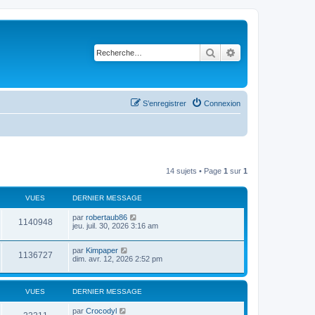
Rechercher
Recherche avancé
S’enregistrer
Connexion
14 sujets • Page
1
sur
1
VUES
DERNIER MESSAGE
par
robertaub86
1140948
jeu. juil. 30, 2026 3:16 am
par
Kimpaper
1136727
dim. avr. 12, 2026 2:52 pm
VUES
DERNIER MESSAGE
par
Crocodyl