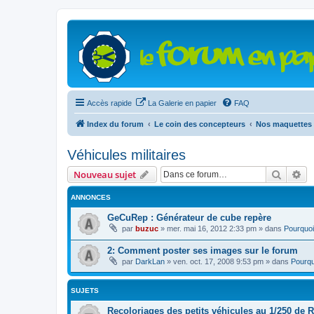
Accès rapide
La Galerie en papier
FAQ
Index du forum
Le coin des concepteurs
Nos maquettes 
Véhicules militaires
Recher
Re
Nouveau sujet
ANNONCES
GeCuRep : Générateur de cube repère
par
buzuc
»
mer. mai 16, 2012 2:33 pm
» dans
Pourquoi
2: Comment poster ses images sur le forum
par
DarkLan
»
ven. oct. 17, 2008 9:53 pm
» dans
Pourqu
SUJETS
Recoloriages des petits véhicules au 1/250 de 