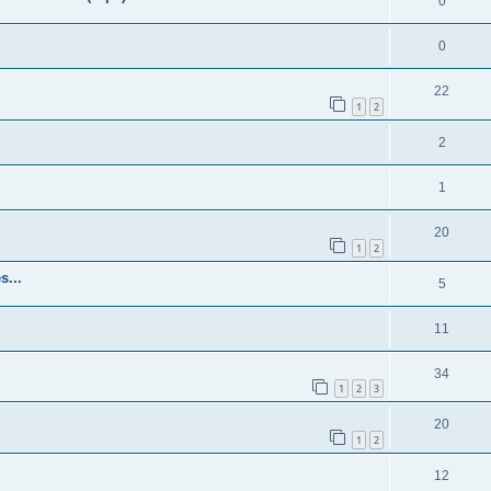
0
0
22
1
2
2
1
20
1
2
s...
5
11
34
1
2
3
20
1
2
12