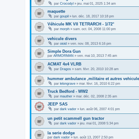
par
Crocodyl
»
jeu. mai 01, 2025 1:34 am
maquette
par
goupil
»
lun. déc. 18, 2017 10:18 pm
Véhicule MK VII TETRARCH - 1/72°
par
morph
»
sam. oct. 04, 2008 11:00 pm
vehicule divers
par
oioid
»
ven. nov. 08, 2013 6:16 pm
Simple Dora Gun
par
ARMORMAN
»
ven. mai 10, 2013 7:45 am
ACMAT 4x4 VLRB
par
Dragos
»
sam. févr. 20, 2010 10:28 am
hummer ambulance ,militaire et autres vehicule
par
lelongrave
»
mar. févr. 16, 2010 6:22 pm
Truck Bedford - WW2
par
mauther
»
mar. déc. 02, 2008 2:35 am
JEEP SAS
par
dark vador
»
lun. août 06, 2007 4:01 pm
un petit scammell gun tractor
par
dark vador
»
jeu. mai 01, 2008 5:34 pm
la serie dodge
par
dark vador
»
lun. août 13, 2007 2:50 pm