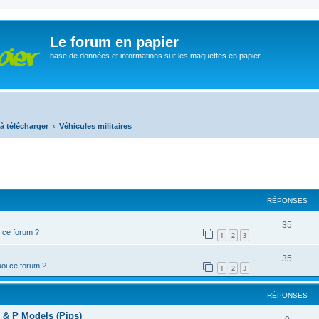
Le forum en papier
base de données et informations sur les maquettes en papier
à télécharger
Véhicules militaires
cher
cherche avancée
RÉPONSES
35
 ce forum ?
1
2
3
35
oi ce forum ?
1
2
3
RÉPONSES
R & P Models (Pips)