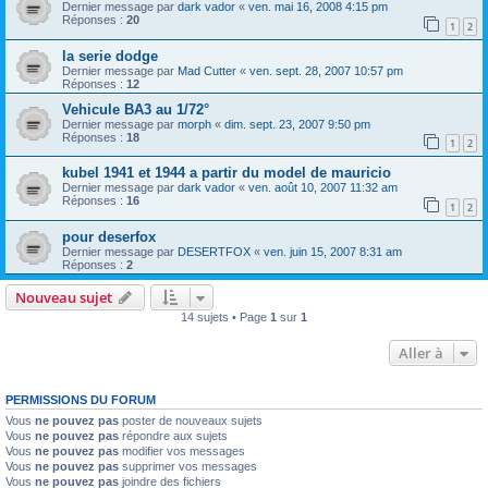
Dernier message par
dark vador
«
ven. mai 16, 2008 4:15 pm
Réponses :
20
1
2
la serie dodge
Dernier message par
Mad Cutter
«
ven. sept. 28, 2007 10:57 pm
Réponses :
12
Vehicule BA3 au 1/72°
Dernier message par
morph
«
dim. sept. 23, 2007 9:50 pm
Réponses :
18
1
2
kubel 1941 et 1944 a partir du model de mauricio
Dernier message par
dark vador
«
ven. août 10, 2007 11:32 am
Réponses :
16
1
2
pour deserfox
Dernier message par
DESERTFOX
«
ven. juin 15, 2007 8:31 am
Réponses :
2
Nouveau sujet
14 sujets • Page
1
sur
1
Aller à
PERMISSIONS DU FORUM
Vous
ne pouvez pas
poster de nouveaux sujets
Vous
ne pouvez pas
répondre aux sujets
Vous
ne pouvez pas
modifier vos messages
Vous
ne pouvez pas
supprimer vos messages
Vous
ne pouvez pas
joindre des fichiers