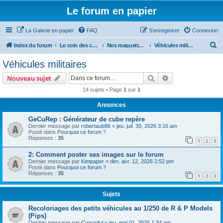
Le forum en papier
La Galerie en papier
FAQ
S’enregistrer
Connexion
R
Index du forum
Le coin des concepteurs
Nos maquettes à télécharger
Véhicules militaires
e
Véhicules militaires
c
Rechercher
Recherche avanc
Nouveau sujet
h
14 sujets • Page
1
sur
1
e
Annonces
r
c
GeCuRep : Générateur de cube repère
Dernier message par
robertaub86
«
jeu. juil. 30, 2026 3:16 am
h
Posté dans
Pourquoi ce forum ?
Réponses :
35
e
1
2
3
r
2: Comment poster ses images sur le forum
Dernier message par
Kimpaper
«
dim. avr. 12, 2026 2:52 pm
Posté dans
Pourquoi ce forum ?
Réponses :
35
1
2
3
Sujets
Recoloriages des petits véhicules au 1/250 de R & P Models
(Pips)
Dernier message par
Crocodyl
«
jeu. mai 01, 2025 1:34 am