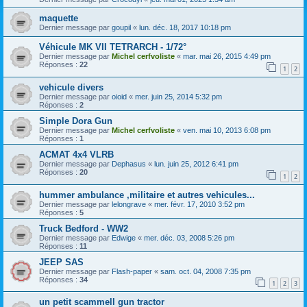
maquette
Dernier message par
goupil
«
lun. déc. 18, 2017 10:18 pm
Véhicule MK VII TETRARCH - 1/72°
Dernier message par
Michel cerfvoliste
«
mar. mai 26, 2015 4:49 pm
Réponses :
22
1
2
vehicule divers
Dernier message par
oioid
«
mer. juin 25, 2014 5:32 pm
Réponses :
2
Simple Dora Gun
Dernier message par
Michel cerfvoliste
«
ven. mai 10, 2013 6:08 pm
Réponses :
1
ACMAT 4x4 VLRB
Dernier message par
Dephasus
«
lun. juin 25, 2012 6:41 pm
Réponses :
20
1
2
hummer ambulance ,militaire et autres vehicules...
Dernier message par
lelongrave
«
mer. févr. 17, 2010 3:52 pm
Réponses :
5
Truck Bedford - WW2
Dernier message par
Edwige
«
mer. déc. 03, 2008 5:26 pm
Réponses :
11
JEEP SAS
Dernier message par
Flash-paper
«
sam. oct. 04, 2008 7:35 pm
Réponses :
34
1
2
3
un petit scammell gun tractor