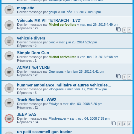
maquette
Dernier message par
goupil
«
lun. déc. 18, 2017 10:18 pm
Véhicule MK VII TETRARCH - 1/72°
Dernier message par
Michel cerfvoliste
«
mar. mai 26, 2015 4:49 pm
Réponses :
22
1
2
vehicule divers
Dernier message par
oioid
«
mer. juin 25, 2014 5:32 pm
Réponses :
2
Simple Dora Gun
Dernier message par
Michel cerfvoliste
«
ven. mai 10, 2013 6:08 pm
Réponses :
1
ACMAT 4x4 VLRB
Dernier message par
Dephasus
«
lun. juin 25, 2012 6:41 pm
Réponses :
20
1
2
hummer ambulance ,militaire et autres vehicules...
Dernier message par
lelongrave
«
mer. févr. 17, 2010 3:52 pm
Réponses :
5
Truck Bedford - WW2
Dernier message par
Edwige
«
mer. déc. 03, 2008 5:26 pm
Réponses :
11
JEEP SAS
Dernier message par
Flash-paper
«
sam. oct. 04, 2008 7:35 pm
Réponses :
34
1
2
3
un petit scammell gun tractor