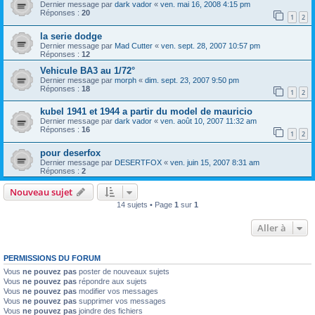
Dernier message par
dark vador
«
ven. mai 16, 2008 4:15 pm
Réponses :
20
1
2
la serie dodge
Dernier message par
Mad Cutter
«
ven. sept. 28, 2007 10:57 pm
Réponses :
12
Vehicule BA3 au 1/72°
Dernier message par
morph
«
dim. sept. 23, 2007 9:50 pm
Réponses :
18
1
2
kubel 1941 et 1944 a partir du model de mauricio
Dernier message par
dark vador
«
ven. août 10, 2007 11:32 am
Réponses :
16
1
2
pour deserfox
Dernier message par
DESERTFOX
«
ven. juin 15, 2007 8:31 am
Réponses :
2
Nouveau sujet
14 sujets • Page
1
sur
1
Aller à
PERMISSIONS DU FORUM
Vous
ne pouvez pas
poster de nouveaux sujets
Vous
ne pouvez pas
répondre aux sujets
Vous
ne pouvez pas
modifier vos messages
Vous
ne pouvez pas
supprimer vos messages
Vous
ne pouvez pas
joindre des fichiers