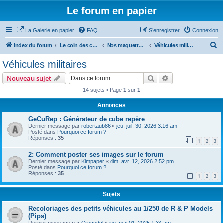
Le forum en papier
La Galerie en papier
FAQ
S’enregistrer
Connexion
R
Index du forum
Le coin des concepteurs
Nos maquettes à télécharger
Véhicules militaires
e
Véhicules militaires
c
Rechercher
Recherche avanc
Nouveau sujet
h
14 sujets • Page
1
sur
1
e
Annonces
r
c
GeCuRep : Générateur de cube repère
Dernier message par
robertaub86
«
jeu. juil. 30, 2026 3:16 am
h
Posté dans
Pourquoi ce forum ?
Réponses :
35
e
1
2
3
r
2: Comment poster ses images sur le forum
Dernier message par
Kimpaper
«
dim. avr. 12, 2026 2:52 pm
Posté dans
Pourquoi ce forum ?
Réponses :
35
1
2
3
Sujets
Recoloriages des petits véhicules au 1/250 de R & P Models
(Pips)
Dernier message par
Crocodyl
«
jeu. mai 01, 2025 1:34 am