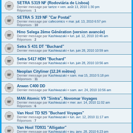
SETRA S319 NF (Rodoviária de Lisboa)
Dernier message par
tartze
«
ven. août 13, 2010 1:30 pm
Réponses :
1
SETRA S 319 NF "Car Postal"
Dernier message par
cafecomics
«
mar. juil. 13, 2010 6:57 pm
Réponses :
10
Hino Selega 2ème Génération (version avancée)
Dernier message par
Kashiwazaki
«
lun. juil. 12, 2010 10:46 am
Réponses :
2
Setra S 431 DT "Buchard"
Dernier message par
Kashiwazaki
«
lun. juin 28, 2010 10:59 am
Setra S417 HDH "Buchard"
Dernier message par
Kashiwazaki
«
lun. juin 28, 2010 10:56 am
Neoplan Cityliner (12.24 mètres)
Dernier message par
Kashiwazaki
«
sam. mai 15, 2010 5:18 pm
Réponses :
11
Arwen C400 DD
Dernier message par
Kashiwazaki
«
sam. avr. 24, 2010 10:56 am
MAN Atomic V9 "Sintra", Novomar Voyages
Dernier message par
Kashiwazaki
«
mer. avr. 14, 2010 11:02 am
Réponses :
6
Van Hool TD 925 "Buchard Voyages"
Dernier message par
Kashiwazaki
«
lun. avr. 12, 2010 11:17 am
Réponses :
7
Van Hool TD931 "Alligator"
Dernier message par
Kashiwazaki
«
jeu. janv. 28, 2010 6:23 pm