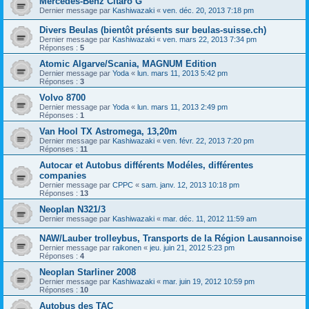
Mercedes-Benz Citaro G
Dernier message par
Kashiwazaki
«
ven. déc. 20, 2013 7:18 pm
Divers Beulas (bientôt présents sur beulas-suisse.ch)
Dernier message par
Kashiwazaki
«
ven. mars 22, 2013 7:34 pm
Réponses :
5
Atomic Algarve/Scania, MAGNUM Edition
Dernier message par
Yoda
«
lun. mars 11, 2013 5:42 pm
Réponses :
3
Volvo 8700
Dernier message par
Yoda
«
lun. mars 11, 2013 2:49 pm
Réponses :
1
Van Hool TX Astromega, 13,20m
Dernier message par
Kashiwazaki
«
ven. févr. 22, 2013 7:20 pm
Réponses :
11
Autocar et Autobus différents Modéles, différentes
companies
Dernier message par
CPPC
«
sam. janv. 12, 2013 10:18 pm
Réponses :
13
Neoplan N321/3
Dernier message par
Kashiwazaki
«
mar. déc. 11, 2012 11:59 am
NAW/Lauber trolleybus, Transports de la Région Lausannoise
Dernier message par
raikonen
«
jeu. juin 21, 2012 5:23 pm
Réponses :
4
Neoplan Starliner 2008
Dernier message par
Kashiwazaki
«
mar. juin 19, 2012 10:59 pm
Réponses :
10
Autobus des TAC