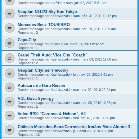
Dernier message par
aurélien
«
sam. juin 02, 2012 5:21 am
Neoplan N112/3 Sky Bus Tokyo
Dernier message par
Kashiwazaki
«
sam. déc. 31, 2011 12:17 pm
Mercedes-Benz TOURISMO
Dernier message par
Kashiwazaki
«
sam. oct. 15, 2011 10:25 am
Réponses :
2
Capa-City
Dernier message par
guy65
«
jeu. mars 31, 2011 8:32 pm
Réponses :
1
Grand Theft Auto: Vice City "Coach"
Dernier message par
Kashiwazaki
«
mer. mars 09, 2011 11:06 am
Réponses :
2
Neoplan Cityliner (rework)
Dernier message par
Kashiwazaki
«
lun. nov. 08, 2010 8:41 pm
Réponses :
1
Autocars de Haru Reisen
Dernier message par
Kashiwazaki
«
mar. nov. 02, 2010 12:21 pm
VDL Bova Synergy
Dernier message par
Kashiwazaki
«
sam. oct. 23, 2010 12:25 pm
Réponses :
1
Volvo 9700 "Cardoso & Nelson", V2
Dernier message par
Kashiwazaki
«
ven. oct. 01, 2010 11:00 pm
Châssis Mercedes-Benz/Carrosserie Irmãos Mota Atomic 3
Dernier message par
Kashiwazaki
«
jeu. août 26, 2010 2:30 pm
Réponses :
13