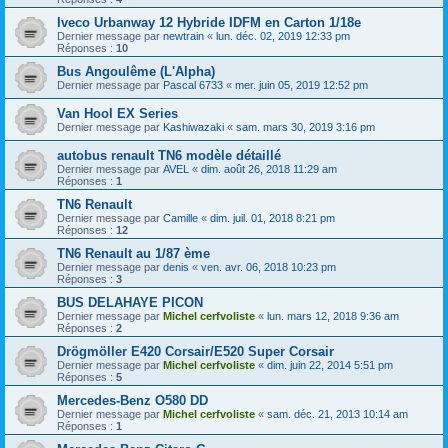
Iveco Urbanway 12 Hybride IDFM en Carton 1/18e
Dernier message par
newtrain
«
lun. déc. 02, 2019 12:33 pm
Réponses :
10
Bus Angoulême (L'Alpha)
Dernier message par
Pascal 6733
«
mer. juin 05, 2019 12:52 pm
Van Hool EX Series
Dernier message par
Kashiwazaki
«
sam. mars 30, 2019 3:16 pm
autobus renault TN6 modèle détaillé
Dernier message par
AVEL
«
dim. août 26, 2018 11:29 am
Réponses :
1
TN6 Renault
Dernier message par
Camille
«
dim. juil. 01, 2018 8:21 pm
Réponses :
12
TN6 Renault au 1/87 ème
Dernier message par
denis
«
ven. avr. 06, 2018 10:23 pm
Réponses :
3
BUS DELAHAYE PICON
Dernier message par
Michel cerfvoliste
«
lun. mars 12, 2018 9:36 am
Réponses :
2
Drögmöller E420 Corsair/E520 Super Corsair
Dernier message par
Michel cerfvoliste
«
dim. juin 22, 2014 5:51 pm
Réponses :
5
Mercedes-Benz O580 DD
Dernier message par
Michel cerfvoliste
«
sam. déc. 21, 2013 10:14 am
Réponses :
1