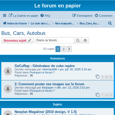
Le forum en papier
La Galerie en papier
FAQ
S’enregistrer
Connexion
R
Index du forum
Le coin des concepteurs
Nos maquettes à télécharger
Bus, Cars, Autobus
e
Bus, Cars, Autobus
c
Rechercher
Recherche avanc
Nouveau sujet
h
e
1
2
Suivante
62 sujets
r
Annonces
c
GeCuRep : Générateur de cube repère
h
Dernier message par
robertaub86
«
jeu. juil. 30, 2026 3:16 am
Posté dans
Pourquoi ce forum ?
e
Réponses :
35
1
2
3
r
2: Comment poster ses images sur le forum
Dernier message par
Kimpaper
«
dim. avr. 12, 2026 2:52 pm
Posté dans
Pourquoi ce forum ?
Réponses :
35
1
2
3
Sujets
Neoplan Megaliner (2010 design, V 1.5)