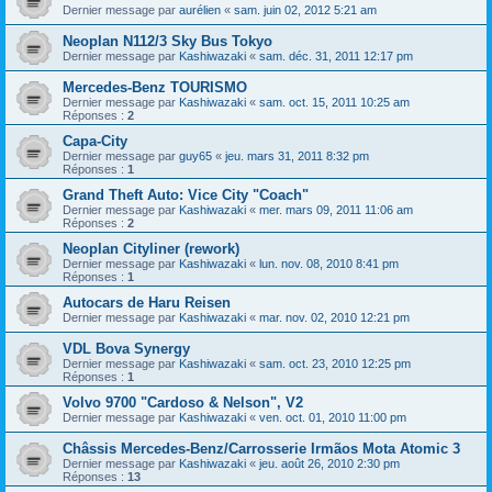
Dernier message par
aurélien
«
sam. juin 02, 2012 5:21 am
Neoplan N112/3 Sky Bus Tokyo
Dernier message par
Kashiwazaki
«
sam. déc. 31, 2011 12:17 pm
Mercedes-Benz TOURISMO
Dernier message par
Kashiwazaki
«
sam. oct. 15, 2011 10:25 am
Réponses :
2
Capa-City
Dernier message par
guy65
«
jeu. mars 31, 2011 8:32 pm
Réponses :
1
Grand Theft Auto: Vice City "Coach"
Dernier message par
Kashiwazaki
«
mer. mars 09, 2011 11:06 am
Réponses :
2
Neoplan Cityliner (rework)
Dernier message par
Kashiwazaki
«
lun. nov. 08, 2010 8:41 pm
Réponses :
1
Autocars de Haru Reisen
Dernier message par
Kashiwazaki
«
mar. nov. 02, 2010 12:21 pm
VDL Bova Synergy
Dernier message par
Kashiwazaki
«
sam. oct. 23, 2010 12:25 pm
Réponses :
1
Volvo 9700 "Cardoso & Nelson", V2
Dernier message par
Kashiwazaki
«
ven. oct. 01, 2010 11:00 pm
Châssis Mercedes-Benz/Carrosserie Irmãos Mota Atomic 3
Dernier message par
Kashiwazaki
«
jeu. août 26, 2010 2:30 pm
Réponses :
13