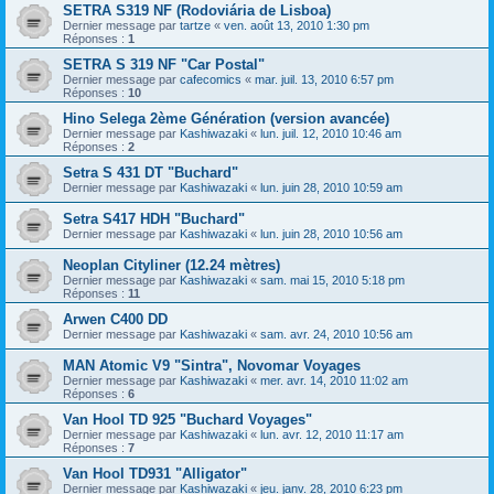
SETRA S319 NF (Rodoviária de Lisboa)
Dernier message par
tartze
«
ven. août 13, 2010 1:30 pm
Réponses :
1
SETRA S 319 NF "Car Postal"
Dernier message par
cafecomics
«
mar. juil. 13, 2010 6:57 pm
Réponses :
10
Hino Selega 2ème Génération (version avancée)
Dernier message par
Kashiwazaki
«
lun. juil. 12, 2010 10:46 am
Réponses :
2
Setra S 431 DT "Buchard"
Dernier message par
Kashiwazaki
«
lun. juin 28, 2010 10:59 am
Setra S417 HDH "Buchard"
Dernier message par
Kashiwazaki
«
lun. juin 28, 2010 10:56 am
Neoplan Cityliner (12.24 mètres)
Dernier message par
Kashiwazaki
«
sam. mai 15, 2010 5:18 pm
Réponses :
11
Arwen C400 DD
Dernier message par
Kashiwazaki
«
sam. avr. 24, 2010 10:56 am
MAN Atomic V9 "Sintra", Novomar Voyages
Dernier message par
Kashiwazaki
«
mer. avr. 14, 2010 11:02 am
Réponses :
6
Van Hool TD 925 "Buchard Voyages"
Dernier message par
Kashiwazaki
«
lun. avr. 12, 2010 11:17 am
Réponses :
7
Van Hool TD931 "Alligator"
Dernier message par
Kashiwazaki
«
jeu. janv. 28, 2010 6:23 pm