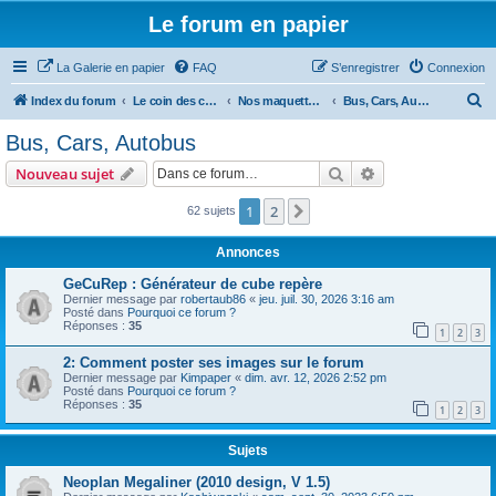
Le forum en papier
La Galerie en papier
FAQ
S’enregistrer
Connexion
R
Index du forum
Le coin des concepteurs
Nos maquettes à télécharger
Bus, Cars, Autobus
e
Bus, Cars, Autobus
c
Rechercher
Recherche avanc
Nouveau sujet
h
e
1
2
Suivante
62 sujets
r
Annonces
c
GeCuRep : Générateur de cube repère
h
Dernier message par
robertaub86
«
jeu. juil. 30, 2026 3:16 am
Posté dans
Pourquoi ce forum ?
e
Réponses :
35
1
2
3
r
2: Comment poster ses images sur le forum
Dernier message par
Kimpaper
«
dim. avr. 12, 2026 2:52 pm
Posté dans
Pourquoi ce forum ?
Réponses :
35
1
2
3
Sujets
Neoplan Megaliner (2010 design, V 1.5)