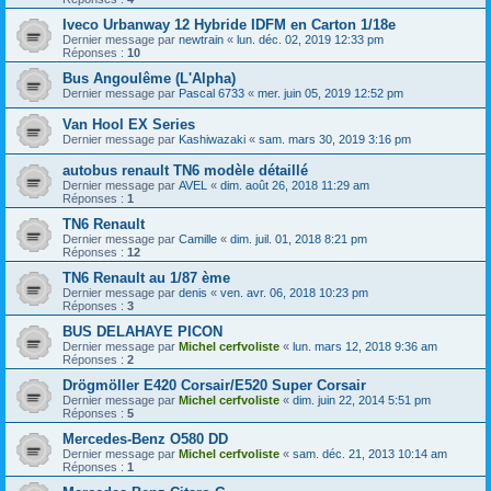
Iveco Urbanway 12 Hybride IDFM en Carton 1/18e
Dernier message par
newtrain
«
lun. déc. 02, 2019 12:33 pm
Réponses :
10
Bus Angoulême (L'Alpha)
Dernier message par
Pascal 6733
«
mer. juin 05, 2019 12:52 pm
Van Hool EX Series
Dernier message par
Kashiwazaki
«
sam. mars 30, 2019 3:16 pm
autobus renault TN6 modèle détaillé
Dernier message par
AVEL
«
dim. août 26, 2018 11:29 am
Réponses :
1
TN6 Renault
Dernier message par
Camille
«
dim. juil. 01, 2018 8:21 pm
Réponses :
12
TN6 Renault au 1/87 ème
Dernier message par
denis
«
ven. avr. 06, 2018 10:23 pm
Réponses :
3
BUS DELAHAYE PICON
Dernier message par
Michel cerfvoliste
«
lun. mars 12, 2018 9:36 am
Réponses :
2
Drögmöller E420 Corsair/E520 Super Corsair
Dernier message par
Michel cerfvoliste
«
dim. juin 22, 2014 5:51 pm
Réponses :
5
Mercedes-Benz O580 DD
Dernier message par
Michel cerfvoliste
«
sam. déc. 21, 2013 10:14 am
Réponses :
1