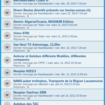
Mercedes-Benz Citaro G
Dernier message par
Kashiwazaki
«
ven. déc. 20, 2013 7:18 pm
Divers Beulas (bientôt présents sur beulas-suisse.ch)
Dernier message par
Kashiwazaki
«
ven. mars 22, 2013 7:34 pm
Réponses :
5
Atomic Algarve/Scania, MAGNUM Edition
Dernier message par
Yoda
«
lun. mars 11, 2013 5:42 pm
Réponses :
3
Volvo 8700
Dernier message par
Yoda
«
lun. mars 11, 2013 2:49 pm
Réponses :
1
Van Hool TX Astromega, 13,20m
Dernier message par
Kashiwazaki
«
ven. févr. 22, 2013 7:20 pm
Réponses :
11
Autocar et Autobus différents Modéles, différentes
companies
Dernier message par
CPPC
«
sam. janv. 12, 2013 10:18 pm
Réponses :
13
Neoplan N321/3
Dernier message par
Kashiwazaki
«
mar. déc. 11, 2012 11:59 am
NAW/Lauber trolleybus, Transports de la Région Lausannoise
Dernier message par
raikonen
«
jeu. juin 21, 2012 5:23 pm
Réponses :
4
Neoplan Starliner 2008
Dernier message par
Kashiwazaki
«
mar. juin 19, 2012 10:59 pm
Réponses :
10
Autobus des TAC