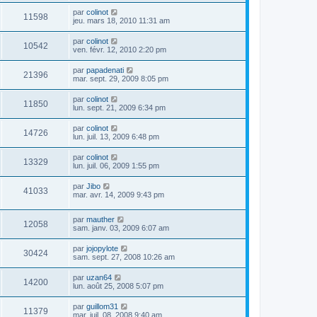
par
colinot
11598
jeu. mars 18, 2010 11:31 am
par
colinot
10542
ven. févr. 12, 2010 2:20 pm
par
papadenati
21396
mar. sept. 29, 2009 8:05 pm
par
colinot
11850
lun. sept. 21, 2009 6:34 pm
par
colinot
14726
lun. juil. 13, 2009 6:48 pm
par
colinot
13329
lun. juil. 06, 2009 1:55 pm
par
Jibo
41033
mar. avr. 14, 2009 9:43 pm
par
mauther
12058
sam. janv. 03, 2009 6:07 am
par
jojopylote
30424
sam. sept. 27, 2008 10:26 am
par
uzan64
14200
lun. août 25, 2008 5:07 pm
par
guillom31
11379
mar. juil. 08, 2008 9:40 am