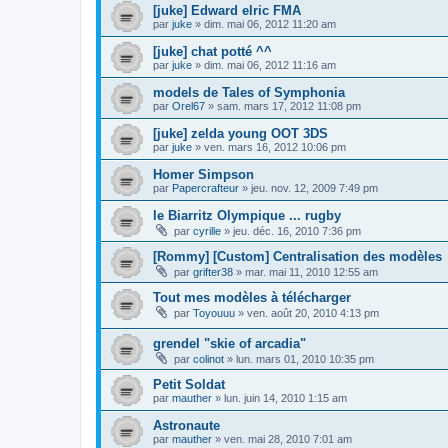
[juke] Edward elric FMA
par
juke
»
dim. mai 06, 2012 11:20 am
[juke] chat potté ^^
par
juke
»
dim. mai 06, 2012 11:16 am
models de Tales of Symphonia
par
Orel67
»
sam. mars 17, 2012 11:08 pm
[juke] zelda young OOT 3DS
par
juke
»
ven. mars 16, 2012 10:06 pm
Homer Simpson
par
Papercrafteur
»
jeu. nov. 12, 2009 7:49 pm
le Biarritz Olympique ... rugby
par
cyrille
»
jeu. déc. 16, 2010 7:36 pm
[Rommy] [Custom] Centralisation des modèles
par
grifter38
»
mar. mai 11, 2010 12:55 am
Tout mes modèles à télécharger
par
Toyouuu
»
ven. août 20, 2010 4:13 pm
grendel "skie of arcadia"
par
colinot
»
lun. mars 01, 2010 10:35 pm
Petit Soldat
par
mauther
»
lun. juin 14, 2010 1:15 am
Astronaute
par
mauther
»
ven. mai 28, 2010 7:01 am