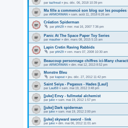
par
tazfreud
»
jeu. déc. 06, 2018 10:39 pm
Ma fille a commencé son blog sur les poupées 
par
ARMORMAN
»
sam. août 11, 2018 6:26 am
Création Spiderman
par
phh29
»
mer. mai 16, 2007 7:36 pm
Panic At The Space Paper Toy Series
par
mauther
»
dim. mars 08, 2015 5:15 am
Lapin Cretin Raving Rabbids
par
phh29
»
ven. mars 07, 2008 10:30 am
Beaucoup personnage chiffres ici-Many characte
par
ARMORMAN
»
dim. mai 12, 2013 8:52 pm
Monstre Bleu
par
kapout
»
jeu. déc. 27, 2012 11:42 pm
Saint Seiya - Pegasus - Hades [Laul]
par
Laul59
»
sam. mai 19, 2012 3:48 pm
[juke] Envy - fullmetal alchemist
par
juke
»
sam. mai 19, 2012 1:57 pm
[juke] Dark spiderman
par
juke
»
sam. mai 19, 2012 2:00 pm
[juke] skyward sword - link
par
juke
»
dim. mai 06, 2012 11:01 am