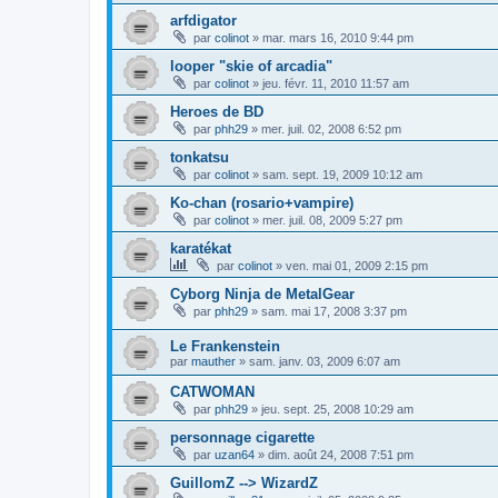
arfdigator
par
colinot
»
mar. mars 16, 2010 9:44 pm
looper "skie of arcadia"
par
colinot
»
jeu. févr. 11, 2010 11:57 am
Heroes de BD
par
phh29
»
mer. juil. 02, 2008 6:52 pm
tonkatsu
par
colinot
»
sam. sept. 19, 2009 10:12 am
Ko-chan (rosario+vampire)
par
colinot
»
mer. juil. 08, 2009 5:27 pm
karatékat
par
colinot
»
ven. mai 01, 2009 2:15 pm
Cyborg Ninja de MetalGear
par
phh29
»
sam. mai 17, 2008 3:37 pm
Le Frankenstein
par
mauther
»
sam. janv. 03, 2009 6:07 am
CATWOMAN
par
phh29
»
jeu. sept. 25, 2008 10:29 am
personnage cigarette
par
uzan64
»
dim. août 24, 2008 7:51 pm
GuillomZ --> WizardZ