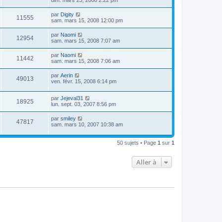
par
Digity
11555
sam. mars 15, 2008 12:00 pm
par
Naomi
12954
sam. mars 15, 2008 7:07 am
par
Naomi
11442
sam. mars 15, 2008 7:06 am
par
Aerin
49013
ven. févr. 15, 2008 6:14 pm
par
Jejeval31
18925
lun. sept. 03, 2007 8:56 pm
par
smiley
47817
sam. mars 10, 2007 10:38 am
50 sujets • Page
1
sur
1
Aller à