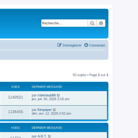
Rechercher
Recherche avancé
S’enregistrer
Connexion
50 sujets • Page
1
sur
1
VUES
DERNIER MESSAGE
par
robertaub86
1140521
jeu. juil. 30, 2026 3:16 am
par
Kimpaper
1136455
dim. avr. 12, 2026 2:52 pm
VUES
DERNIER MESSAGE
par
A.R.T.