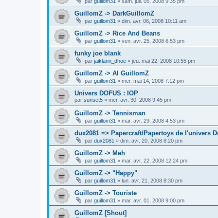
par
guillom31
»
sam. juil. 05, 2008 9:35 pm
GuillomZ -> DarkGuillomZ
par
guillom31
»
dim. avr. 06, 2008 10:11 am
GuillomZ -> Rice And Beans
par
guillom31
»
ven. avr. 25, 2008 6:53 pm
funky joe blank
par
jaiklann_dhoe
»
jeu. mai 22, 2008 10:55 pm
GuillomZ -> Al GuillomZ
par
guillom31
»
mer. mai 14, 2008 7:12 pm
Univers DOFUS : IOP
par
sunset5
»
mer. avr. 30, 2008 9:45 pm
GuillomZ -> Tennisman
par
guillom31
»
mar. avr. 29, 2008 4:53 pm
dux2081 => Papercraft/Papertoys de l'univers D
par
dux2081
»
dim. avr. 20, 2008 8:20 pm
GuillomZ -> Meh
par
guillom31
»
mar. avr. 22, 2008 12:24 pm
GuillomZ -> "Happy"
par
guillom31
»
lun. avr. 21, 2008 8:30 pm
GuillomZ -> Touriste
par
guillom31
»
mar. avr. 01, 2008 9:00 pm
GuillomZ [Shout]