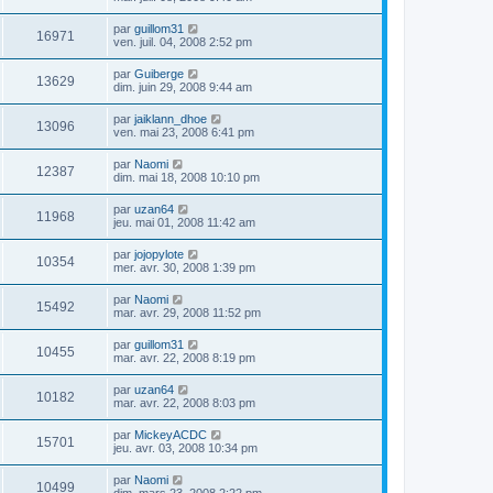
par
guillom31
16971
ven. juil. 04, 2008 2:52 pm
par
Guiberge
13629
dim. juin 29, 2008 9:44 am
par
jaiklann_dhoe
13096
ven. mai 23, 2008 6:41 pm
par
Naomi
12387
dim. mai 18, 2008 10:10 pm
par
uzan64
11968
jeu. mai 01, 2008 11:42 am
par
jojopylote
10354
mer. avr. 30, 2008 1:39 pm
par
Naomi
15492
mar. avr. 29, 2008 11:52 pm
par
guillom31
10455
mar. avr. 22, 2008 8:19 pm
par
uzan64
10182
mar. avr. 22, 2008 8:03 pm
par
MickeyACDC
15701
jeu. avr. 03, 2008 10:34 pm
par
Naomi
10499
dim. mars 23, 2008 2:22 pm