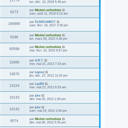
11774
lun. déc. 10, 2018 5:48 pm
par
Michel cerfvoliste
8273
sam. août 11, 2018 8:10 am
par
DUMDUMBOT
166985
sam. févr. 18, 2017 3:39 pm
par
Michel cerfvoliste
9196
lun. mars 09, 2015 4:38 pm
par
Michel cerfvoliste
60598
mar. févr. 10, 2015 9:57 pm
par
A.R.T.
10066
mer. mai 15, 2013 7:33 pm
par
kapout
10670
jeu. déc. 27, 2012 11:42 pm
par
Laul59
13224
mer. mai 23, 2012 8:29 am
par
juke
10133
dim. mai 20, 2012 1:56 pm
par
juke
10142
sam. mai 19, 2012 2:00 pm
par
Michel cerfvoliste
9574
dim. mai 06, 2012 5:35 pm