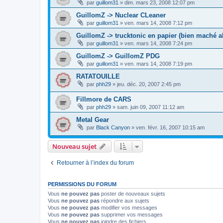
par
guillom31
»
dim. mars 23, 2008 12:07 pm
GuillomZ -> Nuclear CLeaner
par
guillom31
»
ven. mars 14, 2008 7:12 pm
GuillomZ -> trucktonic en papier (bien maché a
par
guillom31
»
ven. mars 14, 2008 7:24 pm
GuillomZ -> GuillomZ PDG
par
guillom31
»
ven. mars 14, 2008 7:19 pm
RATATOUILLE
par
phh29
»
jeu. déc. 20, 2007 2:45 pm
Fillmore de CARS
par
phh29
»
sam. juin 09, 2007 11:12 am
Metal Gear
par
Black Canyon
»
ven. févr. 16, 2007 10:15 am
Nouveau sujet
Retourner à l’index du forum
PERMISSIONS DU FORUM
Vous
ne pouvez pas
poster de nouveaux sujets
Vous
ne pouvez pas
répondre aux sujets
Vous
ne pouvez pas
modifier vos messages
Vous
ne pouvez pas
supprimer vos messages
Vous
ne pouvez pas
joindre des fichiers