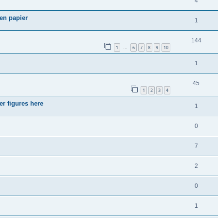
4
en papier
1
144
1
6
7
8
9
10
…
1
45
1
2
3
4
r figures here
1
0
7
2
0
1