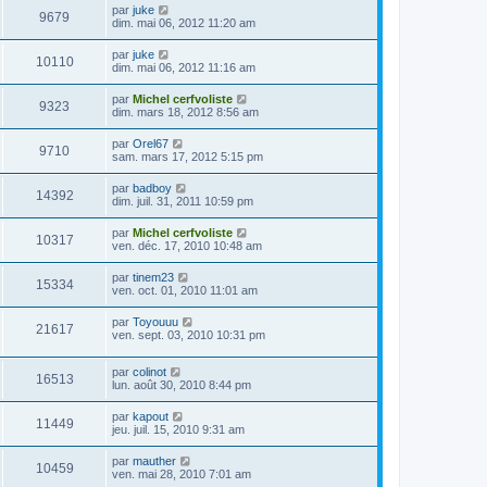
par
juke
9679
dim. mai 06, 2012 11:20 am
par
juke
10110
dim. mai 06, 2012 11:16 am
par
Michel cerfvoliste
9323
dim. mars 18, 2012 8:56 am
par
Orel67
9710
sam. mars 17, 2012 5:15 pm
par
badboy
14392
dim. juil. 31, 2011 10:59 pm
par
Michel cerfvoliste
10317
ven. déc. 17, 2010 10:48 am
par
tinem23
15334
ven. oct. 01, 2010 11:01 am
par
Toyouuu
21617
ven. sept. 03, 2010 10:31 pm
par
colinot
16513
lun. août 30, 2010 8:44 pm
par
kapout
11449
jeu. juil. 15, 2010 9:31 am
par
mauther
10459
ven. mai 28, 2010 7:01 am