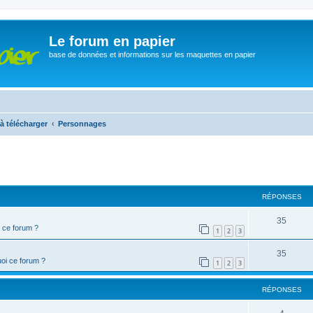
Le forum en papier
base de données et informations sur les maquettes en papier
à télécharger
Personnages
cher
cherche avancée
RÉPONSES
35
 ce forum ?
1
2
3
35
oi ce forum ?
1
2
3
RÉPONSES