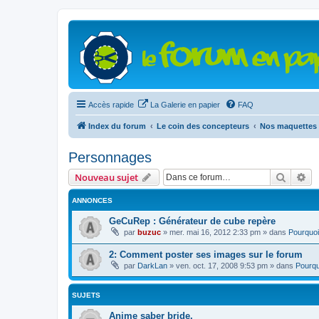
Accès rapide
La Galerie en papier
FAQ
Index du forum
Le coin des concepteurs
Nos maquettes 
Personnages
Recher
Re
Nouveau sujet
ANNONCES
GeCuRep : Générateur de cube repère
par
buzuc
»
mer. mai 16, 2012 2:33 pm
» dans
Pourquoi
2: Comment poster ses images sur le forum
par
DarkLan
»
ven. oct. 17, 2008 9:53 pm
» dans
Pourqu
SUJETS
Anime saber bride.