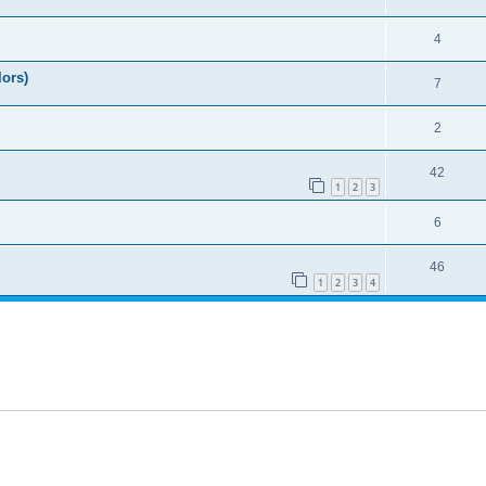
4
lors)
7
2
42
1
2
3
6
46
1
2
3
4