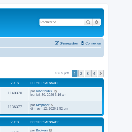
Rechercher
Recherche avancé
S’enregistrer
Connexion
1
2
3
4
Suivante
186 sujets
VUES
DERNIER MESSAGE
par
robertaub86
1140370
jeu. juil. 30, 2026 3:16 am
par
Kimpaper
1136377
dim. avr. 12, 2026 2:52 pm
VUES
DERNIER MESSAGE
par
Bookers