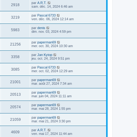
par
A.R.T.
2918
sam. déc. 14, 2024 6:46 am
par
Pascal 6733
3219
ven. déc. 06, 2024 12:14 am
par
denis
5983
dim. nov. 03, 2024 4:59 pm
par
paperman69
21256
mer. oct. 30, 2024 10:30 am
par
Jan Kytop
3358
jeu. oct. 24, 2024 9:51 pm
par
Pascal 6733
3085
mer. oct. 02, 2024 12:29 am
par
paperman69
21001
mar. août 27, 2024 7:34 am
par
paperman69
20513
mar. juin 04, 2024 11:11 am
par
paperman69
20574
mar. mai 28, 2024 1:55 pm
par
paperman69
21059
mar. mai 21, 2024 3:30 pm
par
A.R.T.
4609
ven. mai 17, 2024 11:44 am