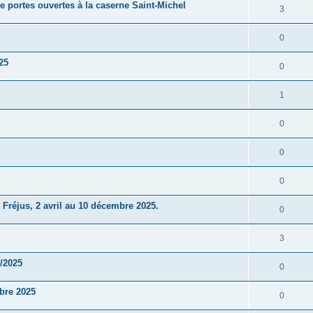
ée portes ouvertes à la caserne Saint-Michel
3
0
25
0
1
0
0
0
Fréjus, 2 avril au 10 décembre 2025.
0
3
6/2025
0
bre 2025
0