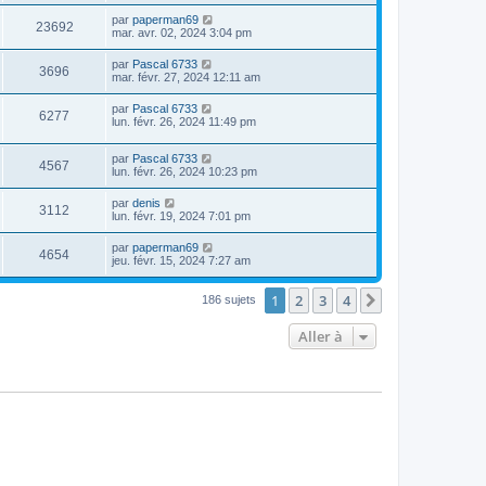
par
paperman69
23692
mar. avr. 02, 2024 3:04 pm
par
Pascal 6733
3696
mar. févr. 27, 2024 12:11 am
par
Pascal 6733
6277
lun. févr. 26, 2024 11:49 pm
par
Pascal 6733
4567
lun. févr. 26, 2024 10:23 pm
par
denis
3112
lun. févr. 19, 2024 7:01 pm
par
paperman69
4654
jeu. févr. 15, 2024 7:27 am
1
2
3
4
Suivante
186 sujets
Aller à