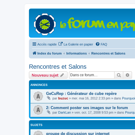
Accès rapide
La Galerie en papier
FAQ
Index du forum
Informations
Rencontres et Salons
Rencontres et Salons
Recher
Re
Nouveau sujet
ANNONCES
GeCuRep : Générateur de cube repère
par
buzuc
»
mer. mai 16, 2012 2:33 pm
» dans
Pourquoi
2: Comment poster ses images sur le forum
par
DarkLan
»
ven. oct. 17, 2008 9:53 pm
» dans
Pourqu
SUJETS
groupe de discussion sur internet