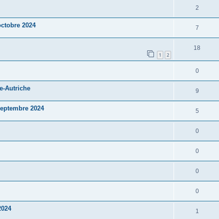
2
octobre 2024
7
18
1
2
0
e-Autriche
9
 septembre 2024
5
0
0
0
0
2024
1