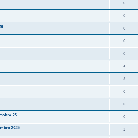
0
0
26
0
0
0
4
8
0
0
ctobre 25
0
embre 2025
2