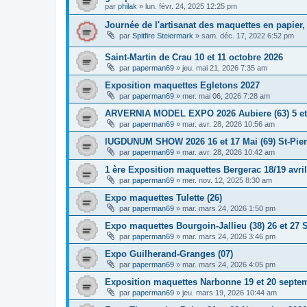
par
philak
»
lun. févr. 24, 2025 12:25 pm
Journée de l'artisanat des maquettes en papier, 
par
Spitfire Steiermark
»
sam. déc. 17, 2022 6:52 pm
Saint-Martin de Crau 10 et 11 octobre 2026
par
paperman69
»
jeu. mai 21, 2026 7:35 am
Exposition maquettes Egletons 2027
par
paperman69
»
mer. mai 06, 2026 7:28 am
ARVERNIA MODEL EXPO 2026 Aubiere (63) 5 et
par
paperman69
»
mar. avr. 28, 2026 10:56 am
lUGDUNUM SHOW 2026 16 et 17 Mai (69) St-Pie
par
paperman69
»
mar. avr. 28, 2026 10:42 am
1 ère Exposition maquettes Bergerac 18/19 avri
par
paperman69
»
mer. nov. 12, 2025 8:30 am
Expo maquettes Tulette (26)
par
paperman69
»
mar. mars 24, 2026 1:50 pm
Expo maquettes Bourgoin-Jallieu (38) 26 et 27
par
paperman69
»
mar. mars 24, 2026 3:46 pm
Expo Guilherand-Granges (07)
par
paperman69
»
mar. mars 24, 2026 4:05 pm
Exposition maquettes Narbonne 19 et 20 septe
par
paperman69
»
jeu. mars 19, 2026 10:44 am