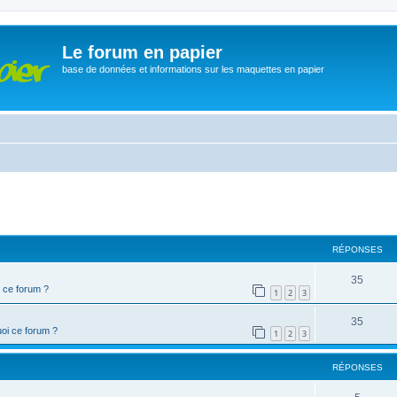
Le forum en papier
base de données et informations sur les maquettes en papier
cher
cherche avancée
RÉPONSES
35
 ce forum ?
1
2
3
35
oi ce forum ?
1
2
3
RÉPONSES