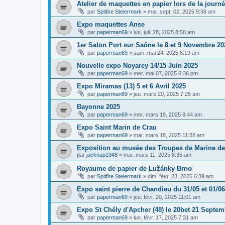
Atelier de maquettes en papier lors de la journ
par
Spitfire Steiermark
»
mar. sept. 02, 2025 9:38 am
Expo maquettes Anse
par
paperman69
»
lun. juil. 28, 2025 8:58 am
1er Salon Port sur Saône le 8 et 9 Novembre 20
par
paperman69
»
sam. mai 24, 2025 8:19 am
Nouvelle expo Noyarey 14/15 Juin 2025
par
paperman69
»
mer. mai 07, 2025 6:36 pm
Expo Miramas (13) 5 et 6 Avril 2025
par
paperman69
»
jeu. mars 20, 2025 7:25 am
Bayonne 2025
par
paperman69
»
mer. mars 19, 2025 8:44 am
Expo Saint Marin de Crau
par
paperman69
»
mar. mars 18, 2025 11:38 am
Exposition au musée des Troupes de Marine de 
par
jacknap1948
»
mar. mars 11, 2025 8:35 am
Royaume de papier de Lužánky Brno
par
Spitfire Steiermark
»
dim. févr. 23, 2025 6:39 am
Expo saint pierre de Chandieu du 31/05 et 01/0
par
paperman69
»
jeu. févr. 20, 2025 11:01 am
Expo St Chély d'Apcher (48) le 20bet 21 Septem
par
paperman69
»
lun. févr. 17, 2025 7:31 am