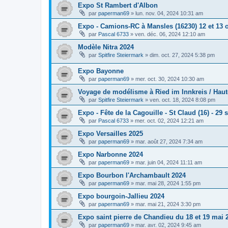
Expo St Rambert d'Albon
par
paperman69
»
lun. nov. 04, 2024 10:31 am
Expo - Camions-RC à Mansles (16230) 12 et 13 
par
Pascal 6733
»
ven. déc. 06, 2024 12:10 am
Modèle Nitra 2024
par
Spitfire Steiermark
»
dim. oct. 27, 2024 5:38 pm
Expo Bayonne
par
paperman69
»
mer. oct. 30, 2024 10:30 am
Voyage de modélisme à Ried im Innkreis / Haut
par
Spitfire Steiermark
»
ven. oct. 18, 2024 8:08 pm
Expo - Fête de la Cagouille - St Claud (16) - 29
par
Pascal 6733
»
mer. oct. 02, 2024 12:21 am
Expo Versailles 2025
par
paperman69
»
mar. août 27, 2024 7:34 am
Expo Narbonne 2024
par
paperman69
»
mar. juin 04, 2024 11:11 am
Expo Bourbon l'Archambault 2024
par
paperman69
»
mar. mai 28, 2024 1:55 pm
Expo bourgoin-Jallieu 2024
par
paperman69
»
mar. mai 21, 2024 3:30 pm
Expo saint pierre de Chandieu du 18 et 19 mai 
par
paperman69
»
mar. avr. 02, 2024 9:45 am