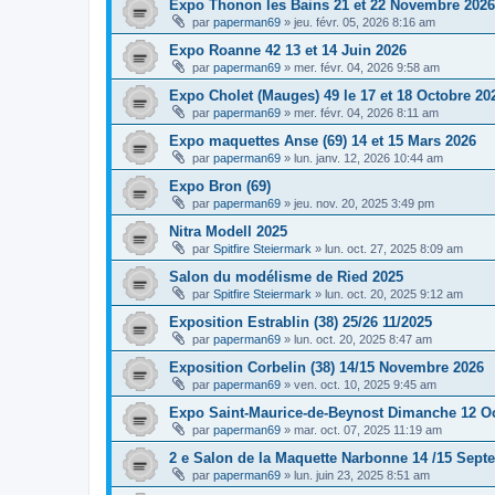
Expo Thonon les Bains 21 et 22 Novembre 2026
par
paperman69
»
jeu. févr. 05, 2026 8:16 am
Expo Roanne 42 13 et 14 Juin 2026
par
paperman69
»
mer. févr. 04, 2026 9:58 am
Expo Cholet (Mauges) 49 le 17 et 18 Octobre 20
par
paperman69
»
mer. févr. 04, 2026 8:11 am
Expo maquettes Anse (69) 14 et 15 Mars 2026
par
paperman69
»
lun. janv. 12, 2026 10:44 am
Expo Bron (69)
par
paperman69
»
jeu. nov. 20, 2025 3:49 pm
Nitra Modell 2025
par
Spitfire Steiermark
»
lun. oct. 27, 2025 8:09 am
Salon du modélisme de Ried 2025
par
Spitfire Steiermark
»
lun. oct. 20, 2025 9:12 am
Exposition Estrablin (38) 25/26 11/2025
par
paperman69
»
lun. oct. 20, 2025 8:47 am
Exposition Corbelin (38) 14/15 Novembre 2026
par
paperman69
»
ven. oct. 10, 2025 9:45 am
Expo Saint-Maurice-de-Beynost Dimanche 12 O
par
paperman69
»
mar. oct. 07, 2025 11:19 am
2 e Salon de la Maquette Narbonne 14 /15 Sept
par
paperman69
»
lun. juin 23, 2025 8:51 am