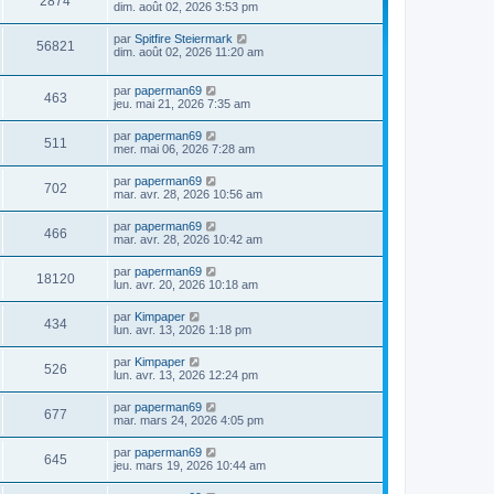
2874
dim. août 02, 2026 3:53 pm
par
Spitfire Steiermark
56821
dim. août 02, 2026 11:20 am
par
paperman69
463
jeu. mai 21, 2026 7:35 am
par
paperman69
511
mer. mai 06, 2026 7:28 am
par
paperman69
702
mar. avr. 28, 2026 10:56 am
par
paperman69
466
mar. avr. 28, 2026 10:42 am
par
paperman69
18120
lun. avr. 20, 2026 10:18 am
par
Kimpaper
434
lun. avr. 13, 2026 1:18 pm
par
Kimpaper
526
lun. avr. 13, 2026 12:24 pm
par
paperman69
677
mar. mars 24, 2026 4:05 pm
par
paperman69
645
jeu. mars 19, 2026 10:44 am