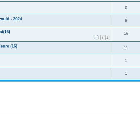
0
auld - 2024
9
at(16)
16
1
2
eure (16)
11
1
1