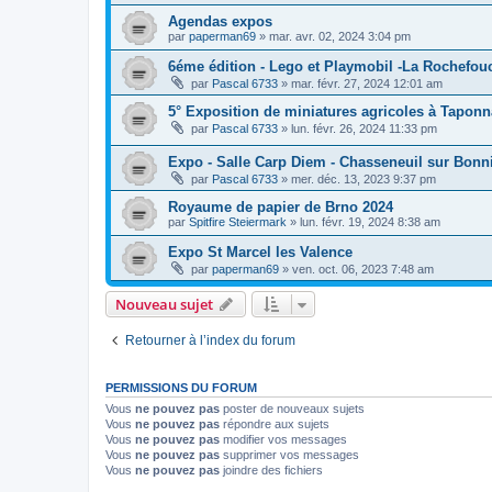
Agendas expos
par
paperman69
»
mar. avr. 02, 2024 3:04 pm
6éme édition - Lego et Playmobil -La Rochefouc
par
Pascal 6733
»
mar. févr. 27, 2024 12:01 am
5° Exposition de miniatures agricoles à Taponn
par
Pascal 6733
»
lun. févr. 26, 2024 11:33 pm
Expo - Salle Carp Diem - Chasseneuil sur Bonni
par
Pascal 6733
»
mer. déc. 13, 2023 9:37 pm
Royaume de papier de Brno 2024
par
Spitfire Steiermark
»
lun. févr. 19, 2024 8:38 am
Expo St Marcel les Valence
par
paperman69
»
ven. oct. 06, 2023 7:48 am
Nouveau sujet
Retourner à l’index du forum
PERMISSIONS DU FORUM
Vous
ne pouvez pas
poster de nouveaux sujets
Vous
ne pouvez pas
répondre aux sujets
Vous
ne pouvez pas
modifier vos messages
Vous
ne pouvez pas
supprimer vos messages
Vous
ne pouvez pas
joindre des fichiers