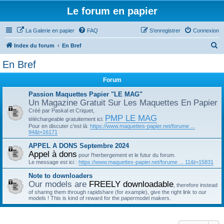
Le forum en papier
La Galerie en papier
FAQ
S’enregistrer
Connexion
R
Index du forum
En Bref
e
En Bref
c
Forum
h
e
Passion Maquettes Papier "LE MAG"
Un Magazine Gratuit Sur Les Maquettes En Papier
r
Créé par Paskal et Criquet,
PMP LE MAG
c
téléchargeable gratuitement ici:
Pour en discuter c'est là:
https://www.maquettes-papier.net/forume ...
h
94&t=16171
e
APPEL A DONS Septembre 2024
Appel à dons
r
pour l'herbergement et le futur du forum.
Le message est ici :
https://www.maquettes-papier.net/forume ... 11&t=15831
Note to downloaders
Our models are
FREELY downloadable
, therefore instead
of sharing them through rapidshare (for example), give the right link to our
models ! This is kind of reward for the papermodel makers.