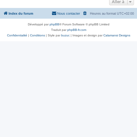
Aller à
Index du forum
Nous contacter
Heures au format
UTC+02:00
Développé par
phpBB
® Forum Software © phpBB Limited
Traduit par
phpBB-fr.com
Confidentialité
|
Conditions
| Style par
buzuc
| Images et design par
Calamansi Designs