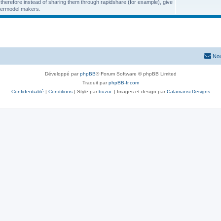
 therefore instead of sharing them through rapidshare (for example), give
papermodel makers.
Nou
Développé par
phpBB
® Forum Software © phpBB Limited
Traduit par
phpBB-fr.com
Confidentialité
|
Conditions
| Style par
buzuc
| Images et design par
Calamansi Designs