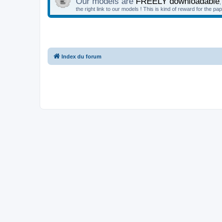
Our models are
FREELY downloadable
,
the right link to our models ! This is kind of reward for the 
Index du forum