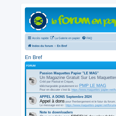
Accès rapide
La Galerie en papier
FAQ
Index du forum
En Bref
En Bref
FORUM
Passion Maquettes Papier "LE MAG"
Un Magazine Gratuit Sur Les Maquette
Créé par Paskal et Criquet,
PMP LE MAG
téléchargeable gratuitement ici:
Pour en discuter c'est là:
https://www.maquettes-papier.net/f
APPEL A DONS Septembre 2024
Appel à dons
pour l'herbergement et le futur du forum.
Le message est ici :
https://www.maquettes-papier.net/forume
Note to downloaders