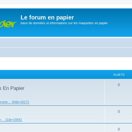
Le forum en papier
base de données et informations sur les maquettes en papier
SUJETS
0
s En Papier
orume ... 94&t=16171
0
 ... 11&t=15831
0