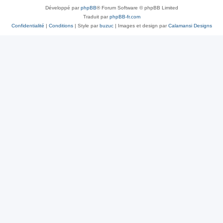
Développé par
phpBB
® Forum Software © phpBB Limited
Traduit par
phpBB-fr.com
Confidentialité
|
Conditions
| Style par
buzuc
| Images et design par
Calamansi Designs