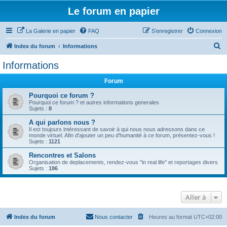
Le forum en papier
La Galerie en papier
FAQ
S’enregistrer
Connexion
R
Index du forum
Informations
e
Informations
c
Forum
h
e
Pourquoi ce forum ?
Pourquoi ce forum ? et autres informations generales
r
Sujets :
8
c
A qui parlons nous ?
Il est toujours intéressant de savoir à qui nous nous adressons dans ce
h
monde virtuel. Afin d'ajouter un peu d'humanité à ce forum, présentez-vous !
Sujets :
1121
e
Rencontres et Salons
r
Organisation de deplacements, rendez-vous "in real life" et reportages divers
Sujets :
186
Aller à
Index du forum
Nous contacter
Heures au format
UTC+02:00