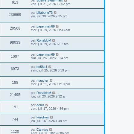
par
Spitfire Steiermark
913
ven. juil. 31, 2026 12:02 pm
par
billabong73
236669
jeu. juil. 30, 2026 7:35 pm
par
paperman69
20568
mer. juil. 29, 2026 11:33 am
par
RonaldoM
98033
mer. juil. 29, 2026 5:02 am
par
paperman69
1007
dim. juil. 26, 2026 9:14 am
par
bo56a1
6973
sam. juil. 25, 2026 6:39 pm
par
mauther
188
mar. juil. 21, 2026 11:10 pm
par
RonaldoM
21495
lun. juil. 20, 2026 2:32 am
par
denis
191
ven. juil. 17, 2026 4:56 pm
par
keroliver
744
jeu. juil. 16, 2026 1:49 am
par
Carmaq
1120
sam. juil. 11, 2026 8:06 pm