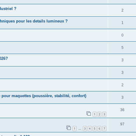
ustriel ?
2
echniques pour les details lumineux ?
1
0
5
2026?
3
3
2
 pour maquettes (poussière, stabilité, confort)
3
36
1
2
3
97
1
3
4
5
6
7
…