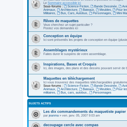
Le
Sommaire accessible ici
Sous-forums :
Science-Fiction
,
Bande Dessinée
,
Avi
Animaux
,
Architecture
,
Bateaux
,
Meubles
,
Pour le
Militaires
,
Bus, Cars, Autobus
,
Personnages
,
Mini Ma
Rêves de maquettes
Vous cherchez un sujet particulier ?
Postez vos demandes ici
Conception en équipe
Ici sont présentés les projets de conception en équipe (plu
Assemblages mystérieux
Faites durer le suspens de votre assemblage.
Inspirations, Bases et Croquis
Ici, des images, des plans et des dessins pouvant servir de
Maquettes en téléchargement
Ici vous trouverez des maquettes téléchargeables gratuitemen
Sous-forums :
Science-Fiction
,
Bande Dessinée
,
Avi
Animaux
,
Architecture
,
Bateaux
,
Meubles
,
Pour le
militaires
,
Bus, cars, autobus.
,
Personnages
SUJETS ACTIFS
Les dix commandements du maquetiste papier
par
jeanma
»
ven. janv. 05, 2007 9:03 am
decoupage cercle avec compas