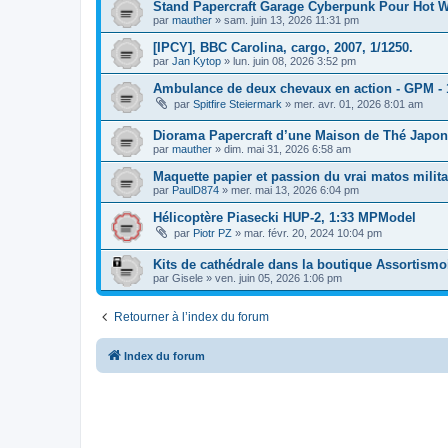
Stand Papercraft Garage Cyberpunk Pour Hot Wh
par
mauther
»
sam. juin 13, 2026 11:31 pm
[IPCY], BBC Carolina, cargo, 2007, 1/1250.
par
Jan Kytop
»
lun. juin 08, 2026 3:52 pm
Ambulance de deux chevaux en action - GPM - 
par
Spitfire Steiermark
»
mer. avr. 01, 2026 8:01 am
Diorama Papercraft d’une Maison de Thé Japona
par
mauther
»
dim. mai 31, 2026 6:58 am
Maquette papier et passion du vrai matos militai
par
PaulD874
»
mer. mai 13, 2026 6:04 pm
Hélicoptère Piasecki HUP-2, 1:33 MPModel
par
Piotr PZ
»
mar. févr. 20, 2024 10:04 pm
Kits de cathédrale dans la boutique Assortismoi
par
Gisele
»
ven. juin 05, 2026 1:06 pm
Retourner à l’index du forum
Index du forum