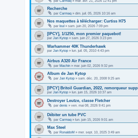
par
Carmaq
»
mar. avr. 21, 2026 12:41 pm
Recherche
par
Carmaq
»
dim. juil. 05, 2026 10:16 am
Nos maquettes à télécharger: Curtiss H75
par
loul
»
sam. juin 20, 2026 7:09 pm
[IPCY], 1/1250, mon premier paquebot!
par
Jan Kytop
»
sam. juin 27, 2026 3:23 pm
Warhammer 40K Thunderhawk
par
Jan Kytop
»
lun. juil. 05, 2010 4:43 pm
Airbus A320 Air France
par
Machin
»
mar. juin 02, 2026 9:32 pm
Album de Jan Kytop
par
Jan Kytop
»
sam. déc. 20, 2008 9:25 am
[IPCY] Britoil Guardian, 2022, remorqueur suppl
par
Jan Kytop
»
lun. juin 15, 2026 10:37 am
Destroyer Leutze, classe Fletcher
par
denis
»
ven. mai 08, 2026 9:41 pm
Débiter un tube PVC
par
Carmaq
»
lun. juin 15, 2026 9:01 am
Max Steel
par
RonaldoM
»
mer. sept. 10, 2025 3:49 am