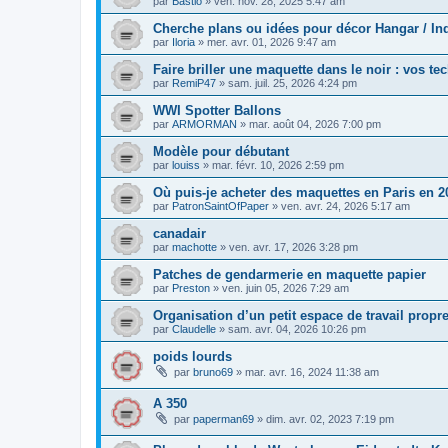
par
Bastio
»
ven. nov. 28, 2025 5:47 am
Cherche plans ou idées pour décor Hangar / Ind
par
Iloria
»
mer. avr. 01, 2026 9:47 am
Faire briller une maquette dans le noir : vos t
par
RemiP47
»
sam. juil. 25, 2026 4:24 pm
WWI Spotter Ballons
par
ARMORMAN
»
mar. août 04, 2026 7:00 pm
Modèle pour débutant
par
louiss
»
mar. févr. 10, 2026 2:59 pm
Où puis-je acheter des maquettes en Paris en 
par
PatronSaintOfPaper
»
ven. avr. 24, 2026 5:17 am
canadair
par
machotte
»
ven. avr. 17, 2026 3:28 pm
Patches de gendarmerie en maquette papier
par
Preston
»
ven. juin 05, 2026 7:29 am
Organisation d’un petit espace de travail propre
par
Claudelle
»
sam. avr. 04, 2026 10:26 pm
poids lourds
par
bruno69
»
mar. avr. 16, 2024 11:38 am
A 350
par
paperman69
»
dim. avr. 02, 2023 7:19 pm