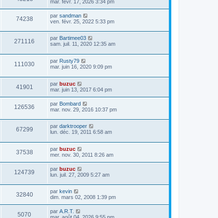
mar. févr. 17, 2026 3:34 pm
g
e
e
s
s
par
sandman
74238
a
ven. févr. 25, 2022 5:33 pm
g
e
par
Bartimee03
271116
sam. juil. 11, 2020 12:35 am
par
Rusty79
111030
mar. juin 16, 2020 9:09 pm
par
buzuc
41901
mar. juin 13, 2017 6:04 pm
par
Bombard
126536
mar. nov. 29, 2016 10:37 pm
par
darktrooper
67299
lun. déc. 19, 2011 6:58 am
par
buzuc
37538
mer. nov. 30, 2011 8:26 am
par
buzuc
124739
lun. juil. 27, 2009 5:27 am
par
kevin
32840
dim. mars 02, 2008 1:39 pm
par
A.R.T.
5070
mar. août 04, 2026 9:55 pm