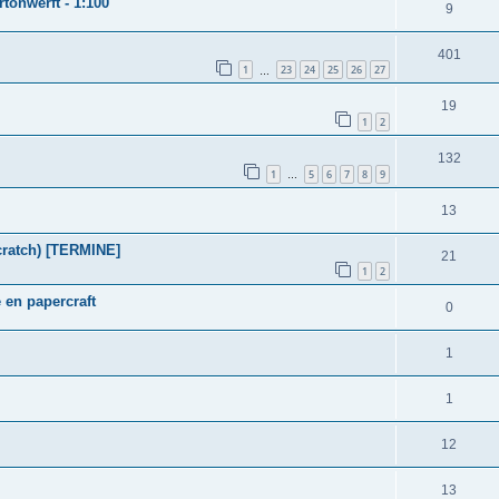
tonwerft - 1:100
9
401
1
23
24
25
26
27
…
19
1
2
132
1
5
6
7
8
9
…
13
scratch) [TERMINE]
21
1
2
en papercraft
0
1
1
12
13