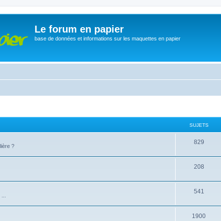
Le forum en papier
base de données et informations sur les maquettes en papier
SUJETS
829
ière ?
208
541
...
1900