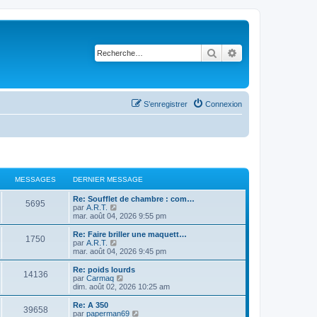
Rechercher
Recherche avancé
S’enregistrer
Connexion
MESSAGES
DERNIER MESSAGE
Re: Soufflet de chambre : com…
5695
V
par
A.R.T.
o
mar. août 04, 2026 9:55 pm
i
r
Re: Faire briller une maquett…
1750
l
V
par
A.R.T.
e
o
mar. août 04, 2026 9:45 pm
d
i
e
r
Re: poids lourds
14136
r
l
V
par
Carmaq
n
e
o
dim. août 02, 2026 10:25 am
i
d
i
e
e
r
Re: A 350
r
39658
r
l
V
par
paperman69