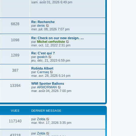
m
n
e
o
sam. août 01, 2026 6:49 pm
e
i
d
i
s
e
e
r
s
r
r
l
a
m
n
e
g
e
i
d
Re: Recherche
e
s
e
6828
e
V
par
denis
s
r
r
o
mer. juil. 08, 2026 7:07 pm
a
m
n
i
g
e
i
r
e
s
Re: Check on our new design. …
e
1098
l
s
V
par
Michel cerfvoliste
r
e
a
o
mer. oct. 12, 2022 2:31 pm
m
d
g
i
e
e
e
r
s
Re: C'est qui ?
r
1289
l
V
s
par
gwalch
n
e
o
a
jeu. déc. 21, 2023 6:59 pm
i
d
i
g
e
e
r
e
Robida Albert
r
387
r
l
V
par
Carmaq
m
n
e
o
mar. avr. 28, 2026 6:14 pm
e
i
d
i
s
e
e
r
WWI Spotter Ballons
s
r
13394
r
l
V
par
ARMORMAN
a
m
n
e
o
mar. août 04, 2026 7:00 pm
g
e
i
d
i
e
s
e
e
r
s
r
r
l
a
m
n
e
g
e
i
d
e
VUES
DERNIER MESSAGE
s
e
e
s
r
r
a
par
Zelda
m
n
117140
g
mar. févr. 17, 2026 3:35 pm
e
i
e
s
e
s
r
par
Zelda
a
m
43218