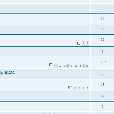
8
13
4
16
1
2
6
1227
1
78
79
80
81
82
…
y. 1/1250.
2
51
1
2
3
4
4
2