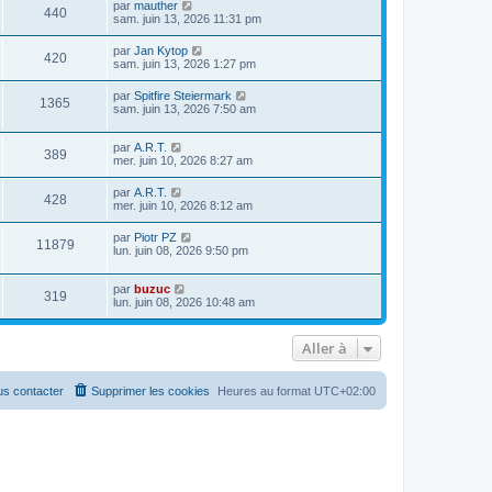
par
mauther
440
sam. juin 13, 2026 11:31 pm
par
Jan Kytop
420
sam. juin 13, 2026 1:27 pm
par
Spitfire Steiermark
1365
sam. juin 13, 2026 7:50 am
par
A.R.T.
389
mer. juin 10, 2026 8:27 am
par
A.R.T.
428
mer. juin 10, 2026 8:12 am
par
Piotr PZ
11879
lun. juin 08, 2026 9:50 pm
par
buzuc
319
lun. juin 08, 2026 10:48 am
Aller à
s contacter
Supprimer les cookies
Heures au format
UTC+02:00