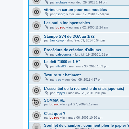
par
arobase
»
jeu. déc. 29, 2011 1:14 pm
vitrine en carton pour nos modèles
par
pssorg
»
mar. janv. 12, 2010 12:50 pm
Les outils indispensables
par
buzuc
»
jeu. mars 02, 2006 11:24 am
Stampe SV4 de DGA au 1/72
par
Jan Kytop
»
dim. févr. 09, 2014 5:54 pm
Procédure de création d'albums
par
cafecomics
»
lun. juil. 19, 2010 1:31 pm
Le défi "1000 et 1 H"
par
atlas83
»
mer. mars 30, 2016 1:03 pm
Texture sur batiment
par
trac
»
ven. déc. 09, 2011 4:17 pm
L’essentiel de la recherche de sites japonais(
par
Papyfil
»
mar. nov. 29, 2011 7:31 pm
SOMMAIRE
par
buzuc
»
lun. juil. 27, 2009 5:19 am
C'est quoi ?
par
buzuc
»
lun. mars 06, 2006 10:50 am
Soufflet de chambre : comment plier le papier 