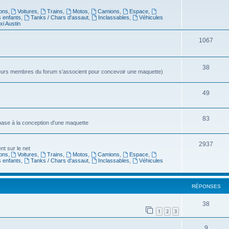
ons
,
Voitures
,
Trains
,
Motos
,
Camions
,
Espace
,
s enfants
,
Tanks / Chars d'assaut
,
Inclassables
,
Véhicules
xi Austin
1067
38
sieurs membres du forum s'associent pour concevoir une maquette)
49
83
 base à la conception d'une maquette
2937
t sur le net
ons
,
Voitures
,
Trains
,
Motos
,
Camions
,
Espace
,
s enfants
,
Tanks / Chars d'assaut
,
Inclassables
,
Véhicules
RÉPONSES
38
1
2
3
9