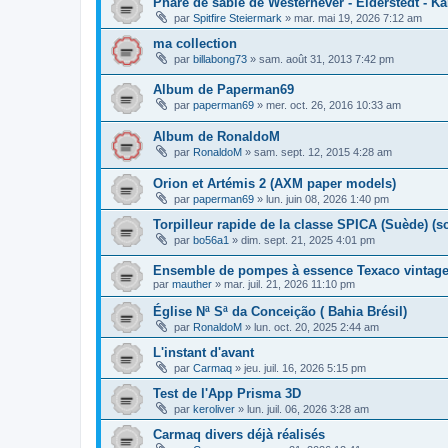
Phare de sable de Westerhever - Eiderstedt - Kar
par
Spitfire Steiermark
»
mar. mai 19, 2026 7:12 am
ma collection
par
billabong73
»
sam. août 31, 2013 7:42 pm
Album de Paperman69
par
paperman69
»
mer. oct. 26, 2016 10:33 am
Album de RonaldoM
par
RonaldoM
»
sam. sept. 12, 2015 4:28 am
Orion et Artémis 2 (AXM paper models)
par
paperman69
»
lun. juin 08, 2026 1:40 pm
Torpilleur rapide de la classe SPICA (Suède) (
par
bo56a1
»
dim. sept. 21, 2025 4:01 pm
Ensemble de pompes à essence Texaco vintage 
par
mauther
»
mar. juil. 21, 2026 11:10 pm
Église Nª Sª da Conceição ( Bahia Brésil)
par
RonaldoM
»
lun. oct. 20, 2025 2:44 am
L'instant d'avant
par
Carmaq
»
jeu. juil. 16, 2026 5:15 pm
Test de l'App Prisma 3D
par
keroliver
»
lun. juil. 06, 2026 3:28 am
Carmaq divers déjà réalisés