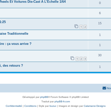
eels Et Voitures Die-Cast À L’Échelle 1/64
0
6
1:25
15
1
2
ise Traditionnelle
1
re : ça vous arrive ?
1
30
1
2
3
, des retours ?
1
Nou
Développé par
phpBB
® Forum Software © phpBB Limited
Traduit par
phpBB-fr.com
Confidentialité
|
Conditions
| Style par
buzuc
| Images et design par
Calamansi Designs