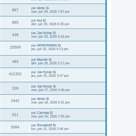
par
denis
667
mer. juil. 08, 2026 7:07 pm
par
loul
865
dim. juil. 05, 2026 6:35 pm
par
Jan Kytop
439
ven. juil. 03, 2026 3:16 pm
par
ARMORMAN
20509
jeu. juil. 02, 2026 9:13 pm
par
Machin
483
dim. juin 28, 2026 3:17 pm
par
Jan Kytop
412352
jeu. juin 25, 2026 3:47 pm
par
Jan Kytop
326
mer. juin 17, 2026 3:46 pm
par
denis
2442
mar. juin 16, 2026 5:41 pm
par
Carmaq
611
mar. juin 16, 2026 7:55 am
par
RonaldoM
5084
lun. juin 15, 2026 2:46 am