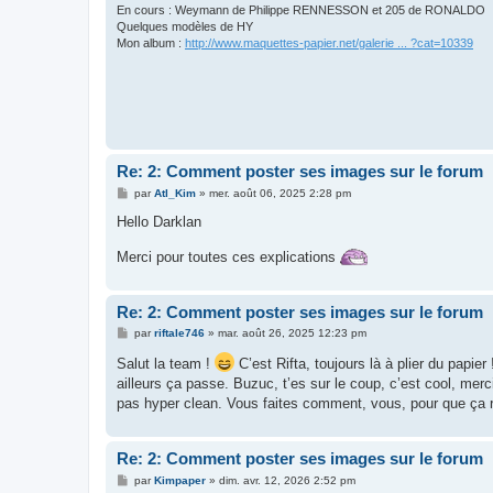
En cours : Weymann de Philippe RENNESSON et 205 de RONALDO
Quelques modèles de HY
Mon album :
http://www.maquettes-papier.net/galerie ... ?cat=10339
Re: 2: Comment poster ses images sur le forum
M
par
Atl_Kim
»
mer. août 06, 2025 2:28 pm
e
s
Hello Darklan
s
a
Merci pour toutes ces explications
g
e
Re: 2: Comment poster ses images sur le forum
M
par
riftale746
»
mar. août 26, 2025 12:23 pm
e
s
Salut la team !
C’est Rifta, toujours là à plier du papier
s
ailleurs ça passe. Buzuc, t’es sur le coup, c’est cool, merc
a
g
pas hyper clean. Vous faites comment, vous, pour que ça 
e
Re: 2: Comment poster ses images sur le forum
M
par
Kimpaper
»
dim. avr. 12, 2026 2:52 pm
e