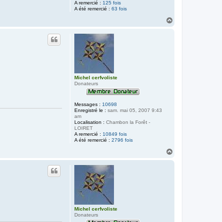
A remercié :
125 fois
A été remercié :
63 fois
H
a
u
t
Michel cerfvoliste
Donateurs
Messages :
10698
Enregistré le :
sam. mai 05, 2007 9:43
am
Localisation :
Chambon la Forêt -
LOIRET
A remercié :
10849 fois
A été remercié :
2796 fois
H
a
u
t
Michel cerfvoliste
Donateurs