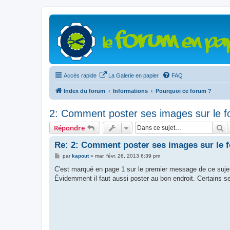
Accès rapide
La Galerie en papier
FAQ
Index du forum
Informations
Pourquoi ce forum ?
2: Comment poster ses images sur le 
R
Répondre
Re: 2: Comment poster ses images sur le 
M
par
kapout
»
mar. févr. 26, 2013 6:39 pm
e
s
C'est marqué en page 1 sur le premier message de ce suje
s
Évidemment il faut aussi poster au bon endroit. Certains 
a
g
e