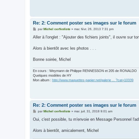
Re: 2: Comment poster ses images sur le forum
M
par
Michel cerfvoliste
»
mar. févr. 26, 2013 7:31 pm
e
s
Aller à l'onglet : "Ajouter des fichiers joints", il ouvre sur t
s
a
g
Alors à bientôt avec les photos . . .
e
Bonne soirée, Michel
En cours : Weymann de Philippe RENNESSON et 205 de RONALDO
Quelques modèles de HY
Mon album :
http://www.maquettes-papier.net/galerie ... ?cat=10339
Re: 2: Comment poster ses images sur le forum
M
par
Michel cerfvoliste
»
mar. juil. 31, 2018 9:01 am
e
s
Oui, c'est possible, tu m'envoie en Message Personnel l'adre
s
a
g
Alors à bientôt, amicalement, Michel
e