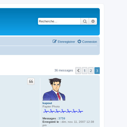
Rechercher
Recherche avancé
S’enregistrer
Connexion
1
2
3
Précédente
36 messages
kapout
Papier Photo
Messages :
3759
Enregistré le :
dim. nov. 11, 2007 12:38
pm