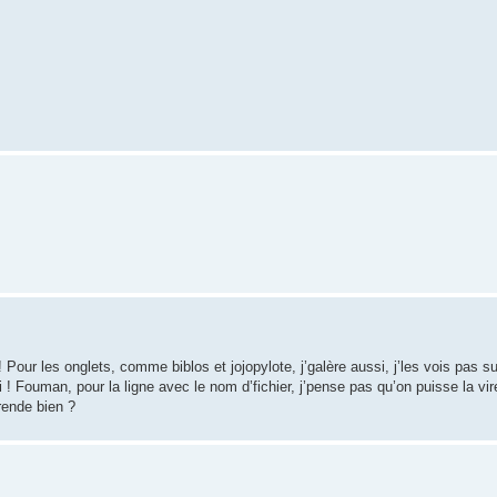
 ! Pour les onglets, comme biblos et jojopylote, j’galère aussi, j’les vois pas s
i ! Fouman, pour la ligne avec le nom d’fichier, j’pense pas qu’on puisse la vir
rende bien ?