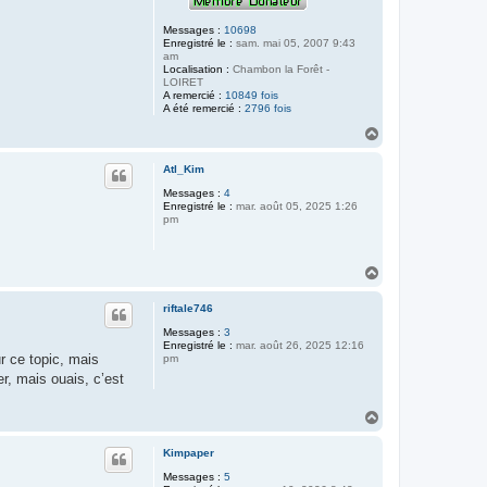
Messages :
10698
Enregistré le :
sam. mai 05, 2007 9:43
am
Localisation :
Chambon la Forêt -
LOIRET
A remercié :
10849 fois
A été remercié :
2796 fois
H
a
u
Atl_Kim
t
Messages :
4
Enregistré le :
mar. août 05, 2025 1:26
pm
H
a
u
riftale746
t
Messages :
3
Enregistré le :
mar. août 26, 2025 12:16
ur ce topic, mais
pm
er, mais ouais, c’est
H
a
u
Kimpaper
t
Messages :
5