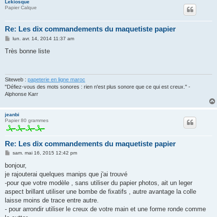
Lekiosque
Papier Calque
Re: Les dix commandements du maquetiste papier
M
lun. avr. 14, 2014 11:37 am
e
s
Très bonne liste
s
a
g
e
Siteweb :
papeterie en ligne maroc
"Défiez-vous des mots sonores : rien n'est plus sonore que ce qui est creux." -
Alphonse Karr
jeanbi
Papier 80 grammes
Re: Les dix commandements du maquetiste papier
M
sam. mai 16, 2015 12:42 pm
e
s
bonjour,
s
je rajouterai quelques manips que j'ai trouvé
a
g
-pour que votre modèle , sans utiliser du papier photos, ait un leger
e
aspect brillant utiliser une bombe de fixatifs , autre avantage la colle
laisse moins de trace entre autre.
- pour arrondir utiliser le creux de votre main et une forme ronde comme