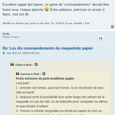
Excellent rappel des bases, ce genre de “commandements” devrait être
fourni avec chaque planche
Entre patience, précision et essais à
blanc, tout est dit.
Modifié en dernier par
Zelda
le mar. févr. 24, 2026 8:14 pm, modifié 1 fois.
Zelda
Papier Calque
Re: Les dix commandements du maquetiste papier
M
mar. févr. 17, 2026 3:35 pm
e
s
s
Zelda
a écrit :
a
g
e
jeanma
a écrit :
Fiche mémoire du petit modéliste papier
c'est parti :
1 - prendre son temps, quoi qu'il arrive. Si on se presse se sera
raté ou baclé.
2 - toujours avoir la possibilité d'un autre tirage des pièces de la
maquette en cas de raté, ou de bidouille pour completer ou affiner,
ne pas hésiter à refaire.
3 - Penser à colorier languettes ou bords du papier en noir ou