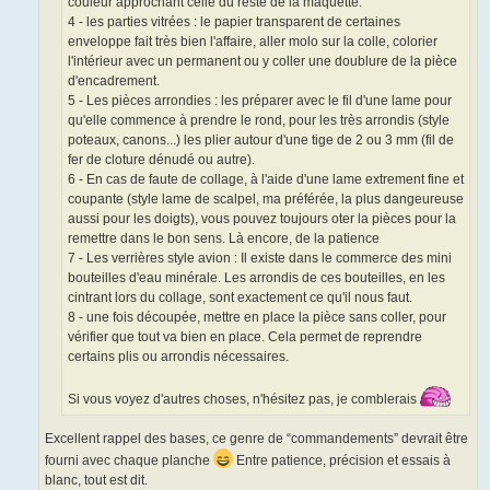
couleur approchant celle du reste de la maquette.
4 - les parties vitrées : le papier transparent de certaines
enveloppe fait très bien l'affaire, aller molo sur la colle, colorier
l'intérieur avec un permanent ou y coller une doublure de la pièce
d'encadrement.
5 - Les pièces arrondies : les préparer avec le fil d'une lame pour
qu'elle commence à prendre le rond, pour les très arrondis (style
poteaux, canons...) les plier autour d'une tige de 2 ou 3 mm (fil de
fer de cloture dénudé ou autre).
6 - En cas de faute de collage, à l'aide d'une lame extrement fine et
coupante (style lame de scalpel, ma préférée, la plus dangeureuse
aussi pour les doigts), vous pouvez toujours oter la pièces pour la
remettre dans le bon sens. Là encore, de la patience
7 - Les verrières style avion : Il existe dans le commerce des mini
bouteilles d'eau minérale. Les arrondis de ces bouteilles, en les
cintrant lors du collage, sont exactement ce qu'il nous faut.
8 - une fois découpée, mettre en place la pièce sans coller, pour
vérifier que tout va bien en place. Cela permet de reprendre
certains plis ou arrondis nécessaires.
Si vous voyez d'autres choses, n'hésitez pas, je comblerais
Excellent rappel des bases, ce genre de “commandements” devrait être
fourni avec chaque planche
Entre patience, précision et essais à
blanc, tout est dit.