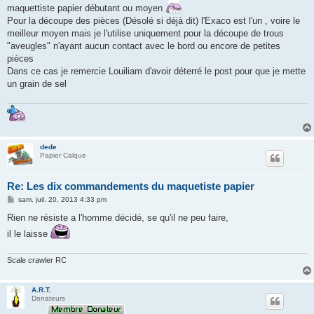
maquettiste papier débutant ou moyen
Pour la découpe des pièces (Désolé si déjà dit) l'Exaco est l'un , voire le
meilleur moyen mais je l'utilise uniquement pour la découpe de trous
"aveugles" n'ayant aucun contact avec le bord ou encore de petites
pièces
Dans ce cas je remercie Louiliam d'avoir déterré le post pour que je mette
un grain de sel
dede
Papier Calque
Re: Les dix commandements du maquetiste papier
M
sam. juil. 20, 2013 4:33 pm
e
s
Rien ne résiste a l'homme décidé, se qu'il ne peu faire,
s
il le laisse
a
g
e
Scale crawler RC
A.R.T.
Donateurs