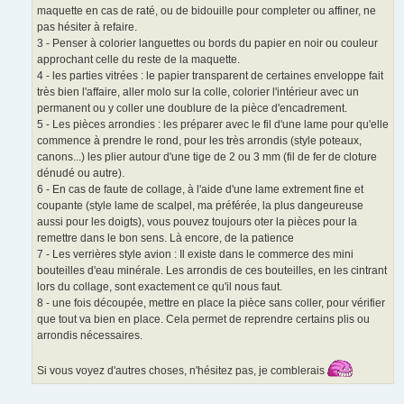
maquette en cas de raté, ou de bidouille pour completer ou affiner, ne
pas hésiter à refaire.
3 - Penser à colorier languettes ou bords du papier en noir ou couleur
approchant celle du reste de la maquette.
4 - les parties vitrées : le papier transparent de certaines enveloppe fait
très bien l'affaire, aller molo sur la colle, colorier l'intérieur avec un
permanent ou y coller une doublure de la pièce d'encadrement.
5 - Les pièces arrondies : les préparer avec le fil d'une lame pour qu'elle
commence à prendre le rond, pour les très arrondis (style poteaux,
canons...) les plier autour d'une tige de 2 ou 3 mm (fil de fer de cloture
dénudé ou autre).
6 - En cas de faute de collage, à l'aide d'une lame extrement fine et
coupante (style lame de scalpel, ma préférée, la plus dangeureuse
aussi pour les doigts), vous pouvez toujours oter la pièces pour la
remettre dans le bon sens. Là encore, de la patience
7 - Les verrières style avion : Il existe dans le commerce des mini
bouteilles d'eau minérale. Les arrondis de ces bouteilles, en les cintrant
lors du collage, sont exactement ce qu'il nous faut.
8 - une fois découpée, mettre en place la pièce sans coller, pour vérifier
que tout va bien en place. Cela permet de reprendre certains plis ou
arrondis nécessaires.
Si vous voyez d'autres choses, n'hésitez pas, je comblerais