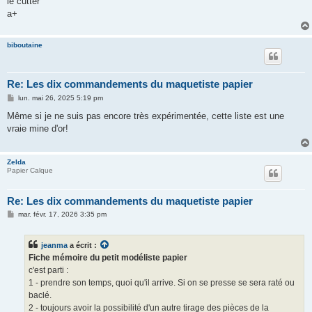
le cutter
a+
biboutaine
Re: Les dix commandements du maquetiste papier
M
lun. mai 26, 2025 5:19 pm
e
s
Même si je ne suis pas encore très expérimentée, cette liste est une
s
vraie mine d'or!
a
g
e
Zelda
Papier Calque
Re: Les dix commandements du maquetiste papier
M
mar. févr. 17, 2026 3:35 pm
e
s
s
jeanma
a écrit :
a
g
Fiche mémoire du petit modéliste papier
e
c'est parti :
1 - prendre son temps, quoi qu'il arrive. Si on se presse se sera raté ou
baclé.
2 - toujours avoir la possibilité d'un autre tirage des pièces de la