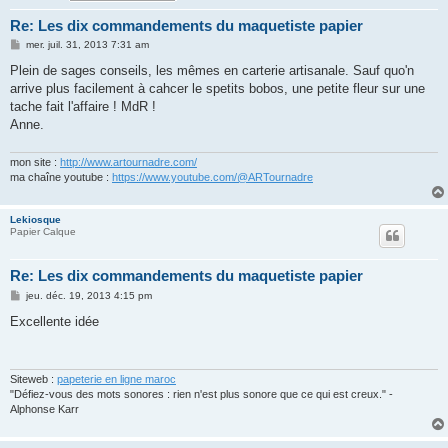
Re: Les dix commandements du maquetiste papier
M
mer. juil. 31, 2013 7:31 am
e
s
Plein de sages conseils, les mêmes en carterie artisanale. Sauf quo'n
s
arrive plus facilement à cahcer le spetits bobos, une petite fleur sur une
a
g
tache fait l'affaire ! MdR !
e
Anne.
mon site :
http://www.artournadre.com/
ma chaîne youtube :
https://www.youtube.com/@ARTournadre
Lekiosque
Papier Calque
Re: Les dix commandements du maquetiste papier
M
jeu. déc. 19, 2013 4:15 pm
e
s
Excellente idée
s
a
g
e
Siteweb :
papeterie en ligne maroc
"Défiez-vous des mots sonores : rien n'est plus sonore que ce qui est creux." -
Alphonse Karr