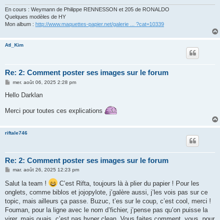
En cours : Weymann de Philippe RENNESSON et 205 de RONALDO
Quelques modèles de HY
Mon album :
http://www.maquettes-papier.net/galerie ... ?cat=10339
Atl_Kim
Re: 2: Comment poster ses images sur le forum
M
mer. août 06, 2025 2:28 pm
e
s
Hello Darklan
s
a
Merci pour toutes ces explications
g
e
riftale746
Re: 2: Comment poster ses images sur le forum
M
mar. août 26, 2025 12:23 pm
e
s
Salut la team !
C’est Rifta, toujours là à plier du papier ! Pour les
s
onglets, comme biblos et jojopylote, j’galère aussi, j’les vois pas sur ce
a
g
topic, mais ailleurs ça passe. Buzuc, t’es sur le coup, c’est cool, merci !
e
Fouman, pour la ligne avec le nom d’fichier, j’pense pas qu’on puisse la
virer, mais ouais, c’est pas hyper clean. Vous faites comment, vous, pour