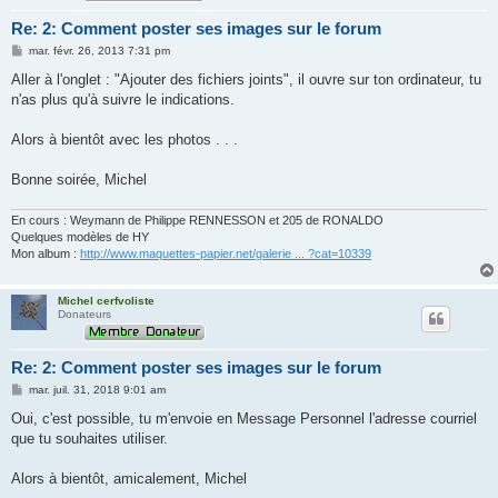
Re: 2: Comment poster ses images sur le forum
M
mar. févr. 26, 2013 7:31 pm
e
s
Aller à l'onglet : "Ajouter des fichiers joints", il ouvre sur ton ordinateur, tu
s
n'as plus qu'à suivre le indications.
a
g
e
Alors à bientôt avec les photos . . .
Bonne soirée, Michel
En cours : Weymann de Philippe RENNESSON et 205 de RONALDO
Quelques modèles de HY
Mon album :
http://www.maquettes-papier.net/galerie ... ?cat=10339
Michel cerfvoliste
Donateurs
Re: 2: Comment poster ses images sur le forum
M
mar. juil. 31, 2018 9:01 am
e
s
Oui, c'est possible, tu m'envoie en Message Personnel l'adresse courriel
s
que tu souhaites utiliser.
a
g
e
Alors à bientôt, amicalement, Michel