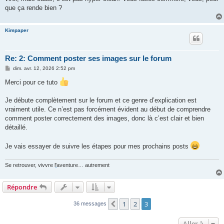
que ça rende bien ?
Kimpaper
Re: 2: Comment poster ses images sur le forum
M
dim. avr. 12, 2026 2:52 pm
e
s
Merci pour ce tuto
s
a
g
Je débute complètement sur le forum et ce genre d’explication est
e
vraiment utile. Ce n’est pas forcément évident au début de comprendre
comment poster correctement des images, donc là c’est clair et bien
détaillé.
Je vais essayer de suivre les étapes pour mes prochains posts
Se retrouver, vivvre l
'
aventure… autrement
Répondre
1
2
3
Précédente
36 messages
Aller à