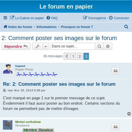
Le forum en papier
La Galerie en papier
FAQ
S’enregistrer
Connexion
R
Index du forum
Informations
Pourquoi ce forum ?
e
2: Comment poster ses images sur le forum
c
Rechercher
Recherche 
Répondre
h
e
1
2
3
Précédente
36 messages
r
kapout
c
Papier Photo
h
Re: 2: Comment poster ses images sur le forum
e
r
M
mar. févr. 26, 2013 6:39 pm
e
s
C'est marqué en page 1 sur le premier message de ce sujet.
s
Évidemment il faut aussi poster au bon endroit. Certains sections du
a
g
forum ne permettent pas de mettre d'images.
e
Michel cerfvoliste
Donateurs