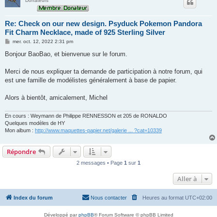
Donateurs
Re: Check on our new design. Psyduck Pokemon Pandora
Fit Charm Necklace, made of 925 Sterling Silver
M
mer. oct. 12, 2022 2:31 pm
e
s
Bonjour BaoBao, et bienvenue sur le forum.
s
a
g
Merci de nous expliquer ta demande de participation à notre forum, qui
e
est une famille de modélistes généralement à base de papier.
Alors à bientôt, amicalement, Michel
En cours : Weymann de Philippe RENNESSON et 205 de RONALDO
Quelques modèles de HY
Mon album :
http://www.maquettes-papier.net/galerie ... ?cat=10339
Répondre
2 messages • Page
1
sur
1
Aller à
Index du forum
Nous contacter
Heures au format
UTC+02:00
Développé par
phpBB
® Forum Software © phpBB Limited