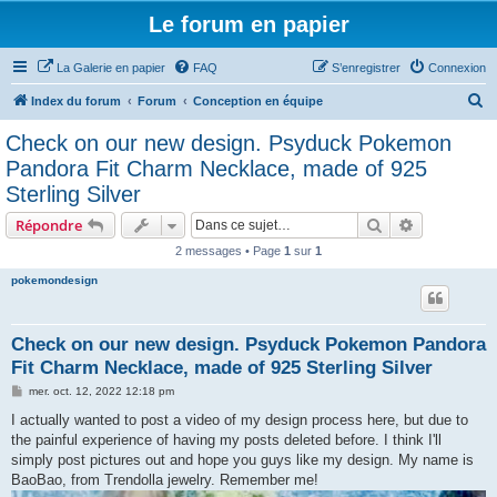
Le forum en papier
La Galerie en papier
FAQ
S’enregistrer
Connexion
R
Index du forum
Forum
Conception en équipe
e
Check on our new design. Psyduck Pokemon
c
Pandora Fit Charm Necklace, made of 925
h
Sterling Silver
e
Rechercher
Recherche 
Répondre
r
2 messages • Page
1
sur
1
c
pokemondesign
h
e
r
Check on our new design. Psyduck Pokemon Pandora
Fit Charm Necklace, made of 925 Sterling Silver
M
mer. oct. 12, 2022 12:18 pm
e
s
I actually wanted to post a video of my design process here, but due to
s
the painful experience of having my posts deleted before. I think I'll
a
g
simply post pictures out and hope you guys like my design. My name is
e
BaoBao, from Trendolla jewelry. Remember me!