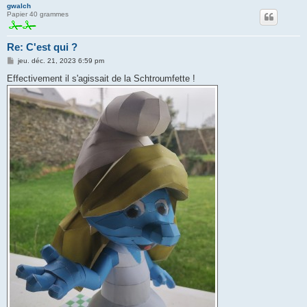
gwalch
Papier 40 grammes
Re: C'est qui ?
M
jeu. déc. 21, 2023 6:59 pm
e
s
Effectivement il s'agissait de la Schtroumfette !
s
a
g
e