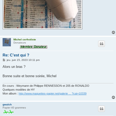
Michel cerfvoliste
Donateurs
Re: C'est qui ?
M
jeu. juin 15, 2023 10:11 pm
e
s
Alors un bras ?
s
a
g
Bonne suite et bonne soirée, Michel
e
En cours : Weymann de Philippe RENNESSON et 205 de RONALDO
Quelques modèles de HY
Mon album :
http://www.maquettes-papier.net/galerie ... ?cat=10339
gwalch
Papier 40 grammes