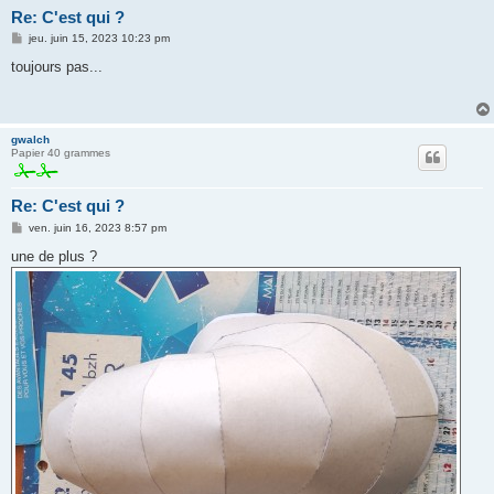
Re: C'est qui ?
M
jeu. juin 15, 2023 10:23 pm
e
s
toujours pas...
s
a
g
e
gwalch
Papier 40 grammes
Re: C'est qui ?
M
ven. juin 16, 2023 8:57 pm
e
s
une de plus ?
s
a
g
e