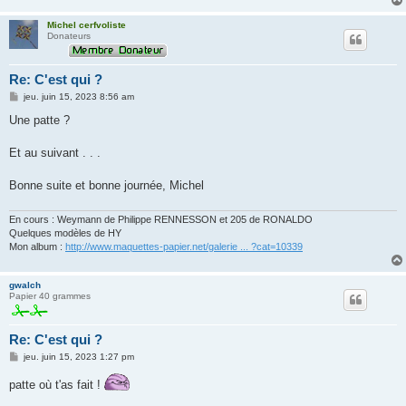
Michel cerfvoliste
Donateurs
Re: C'est qui ?
M
jeu. juin 15, 2023 8:56 am
e
s
Une patte ?
s
a
g
Et au suivant . . .
e
Bonne suite et bonne journée, Michel
En cours : Weymann de Philippe RENNESSON et 205 de RONALDO
Quelques modèles de HY
Mon album :
http://www.maquettes-papier.net/galerie ... ?cat=10339
gwalch
Papier 40 grammes
Re: C'est qui ?
M
jeu. juin 15, 2023 1:27 pm
e
s
patte où t'as fait !
s
a