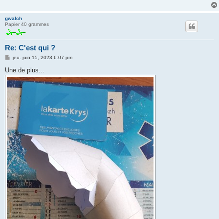
g
e
gwalch
Papier 40 grammes
Re: C'est qui ?
M
jeu. juin 15, 2023 6:07 pm
e
s
Une de plus...
s
a
g
e