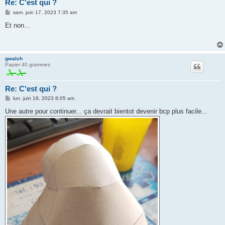
Re: C'est qui ?
M
sam. juin 17, 2023 7:35 am
e
s
Et non...
s
a
g
e
gwalch
Papier 40 grammes
Re: C'est qui ?
M
lun. juin 19, 2023 8:05 am
e
s
Une autre pour continuer... ça devrait bientot devenir bcp plus facile...
s
a
g
e