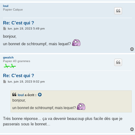
loul
Papier Calque
Re: C'est qui ?
M
lun. juin 19, 2023 5:49 pm
e
s
bonjour,
s
a
un bonnet de schtroumpf, mais lequel?
g
e
gwalch
Papier 40 grammes
Re: C'est qui ?
M
lun. juin 19, 2023 9:02 pm
e
s
s
loul
a écrit :
a
g
bonjour,
e
un bonnet de schtroumpf, mais lequel?
Très bonne réponse... ça va devenir beaucoup plus facile dès que je
passerais sous le bonnet...