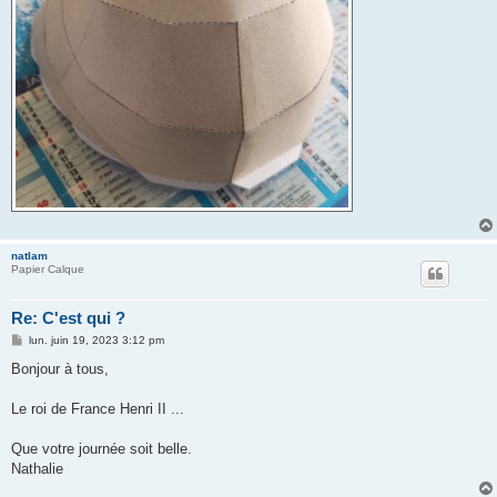
natlam
Papier Calque
Re: C'est qui ?
M
lun. juin 19, 2023 3:12 pm
e
s
Bonjour à tous,
s
a
g
Le roi de France Henri II ...
e
Que votre journée soit belle.
Nathalie