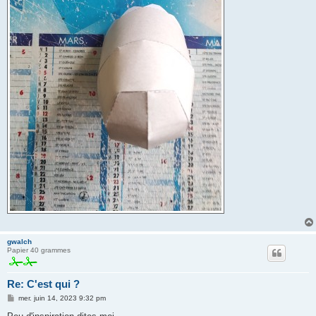
gwalch
Papier 40 grammes
Re: C'est qui ?
M
mer. juin 14, 2023 9:32 pm
e
s