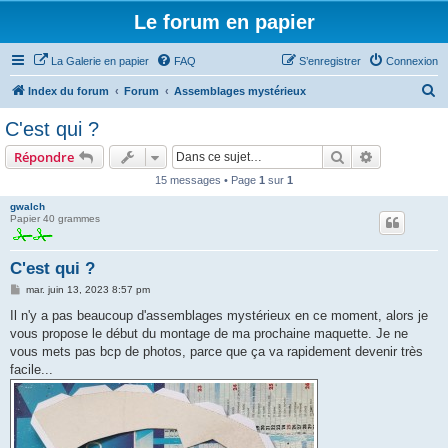
Le forum en papier
La Galerie en papier
FAQ
S’enregistrer
Connexion
R
Index du forum
Forum
Assemblages mystérieux
e
C'est qui ?
c
Rechercher
Recherche 
Répondre
h
15 messages • Page
1
sur
1
e
gwalch
r
Papier 40 grammes
c
h
C'est qui ?
e
M
mar. juin 13, 2023 8:57 pm
e
r
s
Il n'y a pas beaucoup d'assemblages mystérieux en ce moment, alors je
s
vous propose le début du montage de ma prochaine maquette. Je ne
a
g
vous mets pas bcp de photos, parce que ça va rapidement devenir très
e
facile...