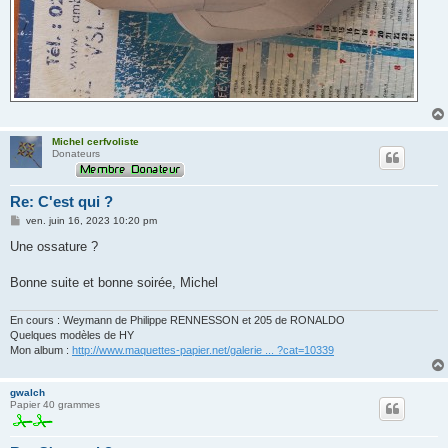
Michel cerfvoliste
Donateurs
Re: C'est qui ?
M
ven. juin 16, 2023 10:20 pm
e
s
Une ossature ?
s
a
g
Bonne suite et bonne soirée, Michel
e
En cours : Weymann de Philippe RENNESSON et 205 de RONALDO
Quelques modèles de HY
Mon album :
http://www.maquettes-papier.net/galerie ... ?cat=10339
gwalch
Papier 40 grammes