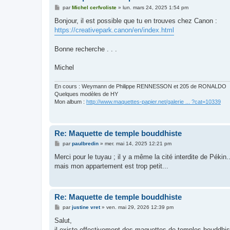
M
par
Michel cerfvoliste
»
lun. mars 24, 2025 1:54 pm
e
s
Bonjour, il est possible que tu en trouves chez Canon :
s
https://creativepark.canon/en/index.html
a
g
e
Bonne recherche . . .
Michel
En cours : Weymann de Philippe RENNESSON et 205 de RONALDO
Quelques modèles de HY
Mon album :
http://www.maquettes-papier.net/galerie ... ?cat=10339
Re: Maquette de temple bouddhiste
M
par
paulbredin
»
mer. mai 14, 2025 12:21 pm
e
s
Merci pour le tuyau ; il y a même la cité interdite de Pékin..
s
mais mon appartement est trop petit...
a
g
e
Re: Maquette de temple bouddhiste
M
par
justine vret
»
ven. mai 29, 2026 12:39 pm
e
s
Salut,
s
il existe effectivement des maquettes de temples bouddhis