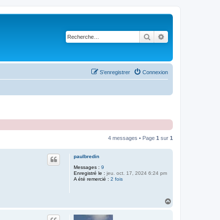
Rechercher
Recherche avancé
S’enregistrer
Connexion
4 messages • Page
1
sur
1
paulbredin
Messages :
9
Enregistré le :
jeu. oct. 17, 2024 6:24 pm
A été remercié :
2 fois
H
a
u