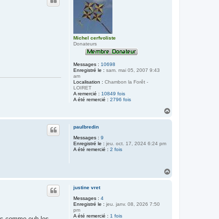
t
Michel cerfvoliste
Donateurs
Messages :
10698
Enregistré le :
sam. mai 05, 2007 9:43
am
Localisation :
Chambon la Forêt -
LOIRET
A remercié :
10849 fois
A été remercié :
2796 fois
H
a
u
paulbredin
t
Messages :
9
Enregistré le :
jeu. oct. 17, 2024 6:24 pm
A été remercié :
2 fois
H
a
u
justine vret
t
Messages :
4
Enregistré le :
jeu. janv. 08, 2026 7:50
pm
A été remercié :
1 fois
ves comme euh les