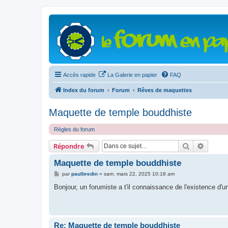
Accès rapide
La Galerie en papier
FAQ
Index du forum
Forum
Rêves de maquettes
Maquette de temple bouddhiste
Règles du forum
Rechercher
Recher
Répondre
Maquette de temple bouddhiste
M
par
paulbredin
»
sam. mars 22, 2025 10:18 am
e
s
Bonjour, un forumiste a t'il connaissance de l'existence d
s
a
g
e
Re: Maquette de temple bouddhiste